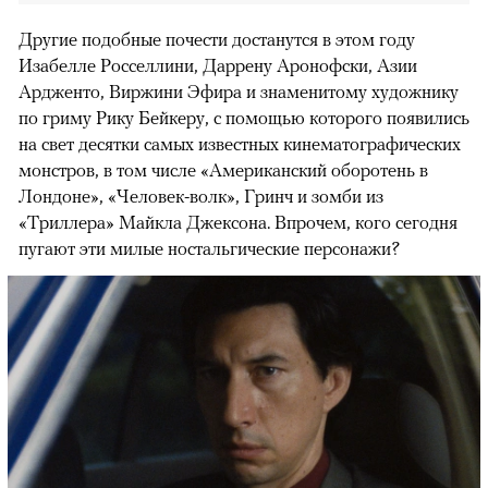
Другие подобные почести достанутся в этом году
Изабелле Росселлини, Даррену Аронофски, Азии
Ардженто, Виржини Эфира и знаменитому художнику
по гриму Рику Бейкеру, с помощью которого появились
на свет десятки самых известных кинематографических
монстров, в том числе «Американский оборотень в
Лондоне», «Человек-волк», Гринч и зомби из
«Триллера» Майкла Джексона. Впрочем, кого сегодня
пугают эти милые ностальгические персонажи?