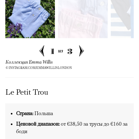
1
3
из
Коллекция Emma Willis
© INSTAGRAM.COM/EMMAWILLISLONDON
Le Petit Trou
Страна:
Польша
Ценовой диапазон:
от €38,50 за трусы до €160 за
боди