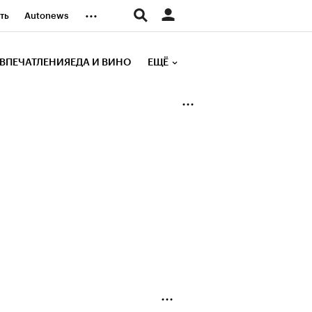
...
ть
Autonews
К Образование
ВПЕЧАТЛЕНИЯ
ЕДА И ВИНО
ЕЩЁ
д
Стиль
е рейтинги
иа
Финансы