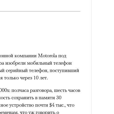
состоянием предельной
Можн
м
исчезает информационный шум
и
в пр
ий момент.
опыта
и вызывают
мощный выброс
зг запоминает восхождение как один
 жизни.
нной компании Motorola под
ра изобрели мобильный телефон
ановится способом выйти из
Сможе
отвеч
вый серийный телефон, поступивший
 и
почувствовать контроль над собой
.
 только через 10 лет.
опасности в горах создает между
е связи и чувство доверия
.
00x: полчаса разговора, шесть часов
уществование «гена высоты», но
ость сохранить в памяти 30
му чаще тянутся люди с высокой
ое устройство почти $4 тыс., что
и готовностью к риску.
еменам, что уж говорить о