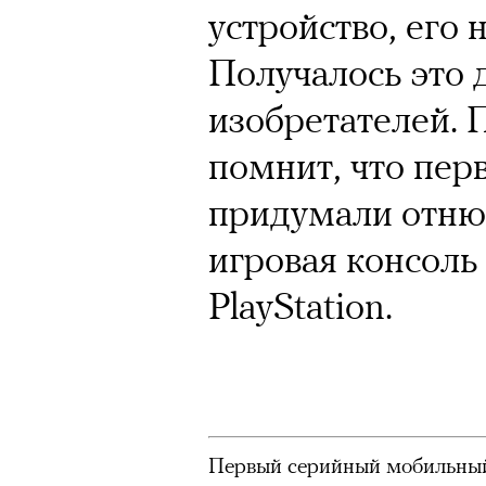
Почему для одни
устройство, его 
горы становится
Получалось это д
готовы снова ри
изобретателей. 
Психологи и аль
помнит, что пер
высота меняет ч
придумали отнюд
тянет с новой си
игровая консоль
PlayStation.
Подписывайтесь на телег
Первый серийный мобильны