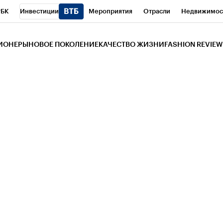
РБК
Инвестиции
Мероприятия
Отрасли
Недвижимос
и
Телеканал
РБК Вино
Спорт
Школа управления РБК
РБ
ЗИОНЕРЫ
НОВОЕ ПОКОЛЕНИЕ
КАЧЕСТВО ЖИЗНИ
FASHION REVIEW
РБК Life
Тренды
Визионеры
Национальные проекты
Горо
 Бизнес-среда
Дискуссионный клуб
Исследования
Кредитны
Газета
Спецпроекты СПб
Конференции СПб
Спецпроекты
трагентов
Политика
Экономика
Бизнес
Технологии и мед
ой валюты