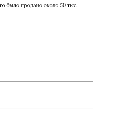
Кира 
го было продано около 50 тыс.
доск
штук
схождения на 14 высочайших вершин
Как т
выра
обенно отчетливо показывает
Вост
зма и горного туризма. В 2024-м в
еловек, что стало десятилетним
Японии в том же году жертвами
тали
300 человек (издание The Asahi
как «погибших или пропавших без
Сможе
 году вершина
унесла
жизни восьми
отвеч
оих
. Трагическим для российского
4 года, когда при восхождении на
сь и погибла
группа из пятерых
Умный
осваи
устя на одном из самых опасных
Trave