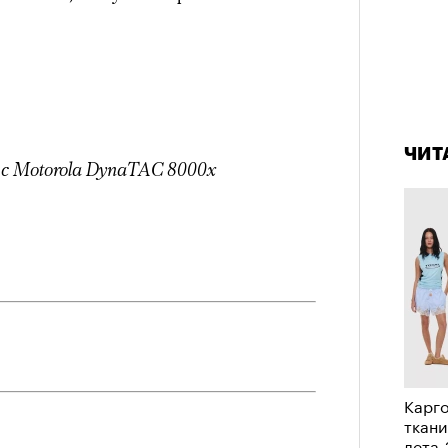
в идут в горы
не ради опасности, а
 свободы и внутреннего смысла.
тличают
психологическая
а, способность к самоконтролю и
4 кол
пропу
ишения.
ЧИТ
гает
иначе смотреть на эмоции
,
с Motorola DynaTAC 8000x
бранным.
анском Каракоруме
погиб
всемирно
инист Нирмал Пурджа. Экспедиция
н возглавлял, попала под лавину на
ЧИТ
 спасатели обнаружили тела
Карго
й спецназовец шел к
ткани
 планировал стать первым
лета