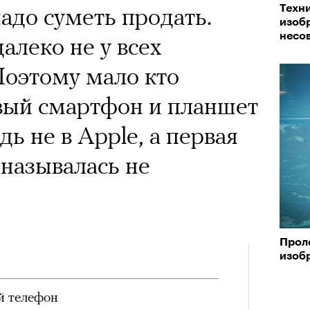
х первое восхождение в
надо суметь продать.
Техн
тера
 последним, а другие
изоб
несо
алеко не у всех
сковать жизнью?
Поэтому мало кто
«РБК 
пинисты объясняют, как
пров
вый смартфон и планшет
еловека и почему к ней
ь не в Apple, а первая
лой
 называлась не
Поче
Прол
рам-канал «РБК Стиль»
изоб
Кира 
доск
й телефон
штук