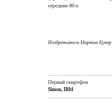
Большинство альпинисто
середине 80-х.
ради ощущения ясности
,
Успешных альпинистов о
устойчивость, дисциплин
готовность переносить л
Опыт восхождений помо
Изобретатель
Мартин Купер 
делая человека более со
30 июля 2026 года в пакист
известный непальский альп
Первый смартфон
из десяти человек, которую о
Simon, IBM
склоне Броуд-Пик. 2 августа
погибших. Бывший британски
историческому рекорду — он