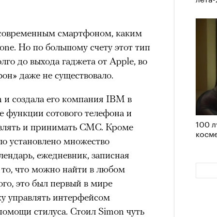
им все 14 восьмитысячников
ислорода.
 современным смартфоном, каким
hone. Но по большому счету этот тип
лго до выхода гаджета от Apple, во
фон» даже не существовало.
«РБК 
пров
 и создала его компания IBM в
бе функции сотового телефона и
100 л
авлять и принимать СМС. Кроме
косме
ло установлено множество
лендарь, ежедневник, записная
 то, что можно найти в любом
ого, это был первый в мире
ку управлять интерфейсом
помощи стилуса. Стоил Simon чуть