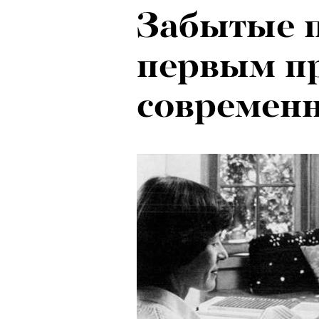
Забытые п
Психологи
первым п
почему тр
современ
останавли
в горы