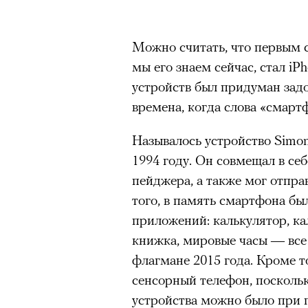
человеком, дважды покоривш
планеты без использования к
Можно считать, что первым
мы его знаем сейчас, стал iP
устройств был придуман задо
времена, когда слова «смарт
Называлось устройство Simon
1994 году. Он совмещал в се
пейджера, а также мог отпр
того, в память смартфона бы
приложений: калькулятор, ка
книжка, мировые часы — все
флагмане 2015 года. Кроме т
сенсорный телефон, посколь
устройства можно было при 