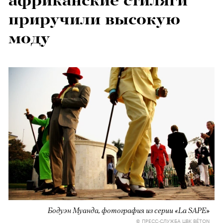
африканские стиляги
приручили высокую
моду
Бодуэн Муанда, фотография из серии «La SAPE»
© ПРЕСС-СЛУЖБА ЦВК BÉTON