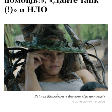
помощь!», «Дайте танк
(!)» и НЛО
Рэйчел Макадамс в фильме «На помощь!»
© 20TH CENTURY STUDIOS