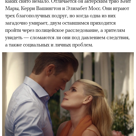
каких снято немало. Отличается он актерским трио Кейт
Мары, Керри Вашингтон и Элизабет Мосс. Они играют
трех благополучных подруг, но когда одна из них
загадочно умирает, двум оставшимся приходится
пройти через полицейское расследование, а зрителям
увидеть — сломаются ли они под давлением следствия,
а также социальных и личных проблем.