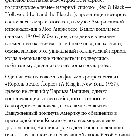
голливудские «левые» и черный список» (Red & Black —
Hollywood Left and the Blacklist), презентация которого
состоялась в марте этого года в музее Американской
киноакадемии в Лос-Анджелесе. В цикл вошли как
фильмы 1940–1950-х годов, созданные в темные
времена маккартизма, так и более поздние картины,
осмысляющие этот уникальный голливудский период,
когда американские кинодеятели подверглись
небывалому давлению со стороны государства.
Один из самых известных фильмов ретроспективы —
«Король в Нью-Йорке» (A King in New York, 1957),
далеко не лучший у Чарльза Чаплина, однако
изобличающий в нем свободного, честного и
благородного человека, а это намного важнее.
Вынужденный покинуть Америку по обвинению в
противодействии Комитету по антиамериканской
деятельности, Чаплин играет здесь свою последнюю
роль — изгнанного из неназванной европейской страны