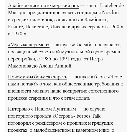
Арабское диско и кхмерский рок
— канал L’atelier de
Musique предлагает послушать сет диджея Nozdrin
из редких пластинок, записанных в Камбодже,
Египте, Пакистане, Ливане и других странах в 1960-х
и 1970-х.
«Музыка перемен»
— выпуск «Спасибо, послушаю»,
посвященный советской музыкальной сцене времен
перестройки, с 1985 по 1991 годы, от Петра
Мамонова до Алены Апиной.
Почему мы боимся стареть
— выпуск в блоге «Что с
нами не так?» о том, как общественные требования к
внешности меняют наше восприятие естественного
процесса старения и что с этим делать.
Интервью с Павлом Лунгиным
— по случаю
повторного проката «Острова» Forbes Talk
поговорил с режиссером о прошлых и грядущих
проектах, о малобюджетном и камерном кино, о