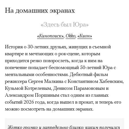
На домашних экранах
«Здесь был Юра»
«Кинопоиск»
,
Okko
,
«Кион»
История о 30-летних друзьях, живущих в съемной
квартире и мечтающих о рок-сцене, которым
приходится резко повзрослеть, когда к ним на
попечение попадает беспомощный 50-летний Юра с
ментальными особенностями. Дебютный фильм
режиссера Сергея Малкина с Константином Хабенским,
Кузьмой Котрелевым, Денисом Парамоновым и
Александром Поршиным стал одним из главных
событий 2026 года, когда вышел в прокат, и теперь его
можно посмотреть на домашних экранах.
00:00
/
00:00
Жутко громко и запредельно близко: каким получился