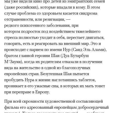
мы уже видели кино про детей из эмигрантских семей
(даже российских), которые впадали в кому. В этом
случае проблема со здоровьем касается синдрома
отстраненности, или резигнации, —
редкого психогенного заболевания, при
котором подросток под воздействием тяжелейшего
стресса полностью уходит в себя, перестает двигаться,
говорить, есть и реагировать на внешний мир. Это и
происходит с парнем по имени Нур (Саид Эль Алами),
братом главной героини Шаи (Дуа Бутарбуш
М’Зауки), когда их родителям отказали в получении
вида на жительство в одной из благополучных
европейских стран. Безутешная Шая пытается
пробудить Нура к жизни: наглотавшись таблеток,
проникает в его ужасные сны, в которых их мать тонет
при переправе в Европу.
При всей скромности художественной составляющей
фильма его адресованный европейцам добросердечный