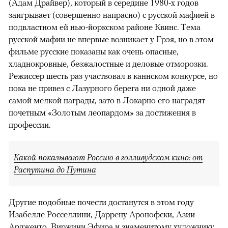
(Адам Драйвер), который в середине 1980-х годов
заигрывает (совершенно напрасно) с русской мафией в
подвластном ей нью-йоркском районе Квинс. Тема
русской мафии не впервые возникает у Грэя, но в этом
фильме русские показаны как очень опасные,
хладнокровные, безжалостные и деловые отморозки.
Режиссер шесть раз участвовал в каннском конкурсе, но
пока не привез с Лазурного берега ни одной даже
самой мелкой награды, зато в Локарно его наградят
почетным «Золотым леопардом» за достижения в
профессии.
Какой показывают Россию в голливудском кино: от
Распутина до Путина
Другие подобные почести достанутся в этом году
Изабелле Росселлини, Даррену Аронофски, Азии
Ардженто, Виржини Эфира и знаменитому художнику