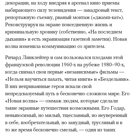
декорации, на ходу внедряя в арсенал кино приемы
набирающего силу телевидения — закадровый текст,
репортажную съемку, рваный монтаж («джамп-кат»).
Реконструируя на экране повседневную жизнь и
криминальную хронику (собственно, «На последнем
дыхании» и есть экранизация газетной заметки). Новая
волна изменила коммуникацию со зрителем.
Ричард Линклейтер и сам пользовался плодами этой
французской революции 1960-х на рубеже 1980–90-х,
когда снимал свои первые «независимые» фильмы —
«Нельзя научиться пахать, читая книги» и «Бездельник».
В них неприкаянные герои искали свой
непредсказуемый путь в бесконечно сложном мире. Его
«Новая волна» — оммаж людям, которые сделали
такие экранные путешествия возможными. Его Годар,
невыносимый, но милый, тщеславный, но неуверенный
в себе, изобретательный, но занудный, трусливый и в
то же время бесконечно смелый, — один из таких