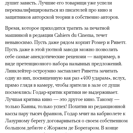
душит зависть. Лучшие его товарищи уже успели
переквалифицироваться из писателей про кино и
защитников авторской теории в собственно авторов.
Время, которое приходится тратить за печатной
машинкой в редакции Cahiers du Cinema, течет
невыносимо. Пусть даже рядом корпят Ромер и Риветт.
Пусть даже в этой уютной заводи можно позволить
себе самые анекдотические рецензии — например, в
виде претенциозного набора назывных предложений.
Линклейтер остроумно заставляет Риветта зачитать
одну из них, посвященную как раз «400 ударам», вслух,
прямо глядя в камеру, чтобы зрители в зале от души
посмеялись: Годар-критик критики не выдерживает.
Лучшая критика кино — это другое кино. Такому —
только Канны, только успех! Похитив из редакционной
кассы пару тысяч франков, Годар мчит на кабриолете к
Лазурному берегу договариваться о своем собственном
большом дебюте с Жоржем де Борегаром. В конце