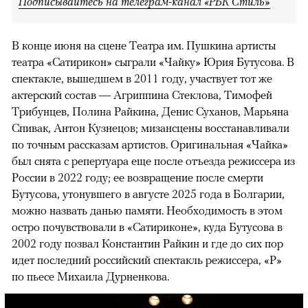
Подписывайтесь на телеграм-канал «РБК Стиль»
В конце июня на сцене Театра им. Пушкина артисты
театра «Сатирикон» сыграли «Чайку» Юрия Бутусова. В
спектакле, вышедшем в 2011 году, участвует тот же
актерский состав — Агриппина Стеклова, Тимофей
Трибунцев, Полина Райкина, Денис Суханов, Марьяна
Спивак, Антон Кузнецов; мизансцены восстанавливали
по точным рассказам артистов. Оригинальная «Чайка»
был снята с репертуара еще после отъезда режиссера из
России в 2022 году; ее возвращение после смерти
Бутусова, утонувшего в августе 2025 года в Болгарии,
можно назвать данью памяти. Необходимость в этом
остро почувствовали в «Сатириконе», куда Бутусова в
2002 году позвал Константин Райкин и где до сих пор
идет последний российский спектакль режиссера, «Р»
по пьесе Михаила Дурненкова.