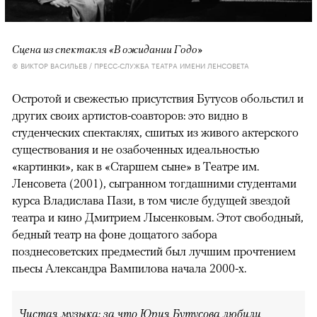
Сцена из спектакля «В ожидании Годо»
© ВИКТОР ВАСИЛЬЕВ / ПРЕСС-СЛУЖБА ТЕАТРА ИМЕНИ ЛЕНСОВЕТА
Остротой и свежестью присутствия Бутусов обольстил и
других своих артистов-соавторов: это видно в
студенческих спектаклях, сшитых из живого актерского
существования и не озабоченных идеальностью
«картинки», как в «Старшем сыне» в Театре им.
Ленсовета (2001), сыгранном тогдашними студентами
курса Владислава Пази, в том числе будущей звездой
театра и кино Дмитрием Лысенковым. Этот свободный,
бедный театр на фоне дощатого забора
позднесоветских предместий был лучшим прочтением
пьесы Александра Вампилова начала 2000-х.
Чистая музыка: за что Юрия Бутусова любили