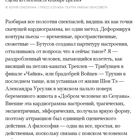
© ЮЛИЯ СМЕЛКИНА / ПРЕСС-СЛУЖБА ТЕАТРА ИМЕНИ ЛЕНСОВЕТА
Разбирая все полсотни спектаклей, видишь их как точки
скачущей кардиограммы, но один метод. Деформируя
контуры пьесы — временные, пространственные,
сюжетные — Бутусов создавал партитуру настроения,
отталкиваясь от вопроса: что я сейчас такое? Я —
раздробленный человек, пытающийся взлететь, как
висящий на петлях-канатах Треплев — Трибунцев в
финале «Чайки», или брадобрей Войцек — Трухин в
последнем танце, или уставшая от жизни Шен Тэ —
Александра Урсуляк в мужском пальто поверх
беременного живота в «Добром человеке из Сезуана».
Внешне эта кардиограмма настроений, трагических,
эксцентричных, эйфорических, получала яркую форму,
поэтому аттракцион был единицей сценического
действия. А философия — одна на все, простая, но
действенная, поскольку связана с поиском человеком