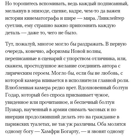
Но торопитесь вспоминать, ведь каждый подписанный,
мелькнув в эпизоде, сценке, кадре, чем-то да важен
истории кинематографа и шире — мира. Линклейтер
суетлив, ему страшно важно припомнить каждую
деталь — даже то, чего не было.
Тут, пожалуй, многое могло бы раздражать. В первую
очередь, конечно, афоризмы Новой волны,
переписанные в сценарий с упорством отличника, или,
скажем, простодушное желание соединить автора с
лирическим героем. Могло бы, если бы не любовь, с
которой камера впивается в исполнителя главной роли.
Влюбленная камера редко врет. Вдохновенный болтун
Годар, который без спроса присваивает чужое,
увиденное или прочитанное, и беспечный болтун
Пуакар, наученный в армии снимать часовых и по
инерции продолживший делать это на гражданке в
парижских туалетах, не так уж различны. Оба молятся
одному богу — Хамфри Богарту, — и звонят одному