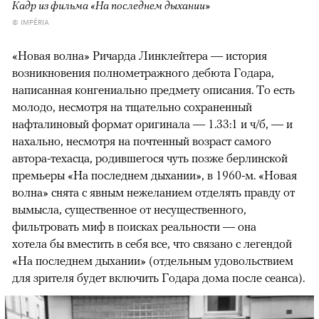
Кадр из фильма «На последнем дыхании»
© IMPÉRIA
«Новая волна» Ричарда Линклейтера — история
возникновения полнометражного дебюта Годара,
написанная конгениально предмету описания. То есть
молодо, несмотря на тщательно сохраненный
нафталиновый формат оригинала — 1.33:1 и ч/б, — и
нахально, несмотря на почтенный возраст самого
автора-техасца, родившегося чуть позже берлинской
премьеры «На последнем дыхании», в 1960-м. «Новая
волна» снята с явным нежеланием отделять правду от
вымысла, существенное от несущественного,
00:00
/
00:00
фильтровать миф в поисках реальности — она
хотела бы вместить в себя все, что связано с легендой
«На последнем дыхании» (отдельным удовольствием
для зрителя будет включить Годара дома после сеанса).