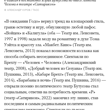
«Чайка» в постановке Юрия Бутусова по пьесе Антона
Чехова в театре «Сатирикон»
© АЛЕКСАНДР КУРОВ / ТАСС
«В ожидании Годо» вернул тренд на клошарский стиль,
гранж-эстетику и игру, обнуляющую любой пафос.
«Войцек» и «Калигула» (оба — Театр им. Ленсовета,
1997 и 1998) задали моду на романтику в духе Тома
Уэйтса и красоту зла. «Макбет. Кино» (Театр им.
Ленсовета, 2013) показал возможности коллажа как
способа собирать несоединимое. Спектакли по
Брехту — «Человек = Человек» (Александринский
театр, 2008), «Добрый человек из Сезуана» (Театр им.
Пушкина, 2013), «Кабаре Брехт» (Театр им. Ленсовета,
2014), «Барабаны в ночи» (Театр им. Пушкина, 2016) —
открыли поэзию политического: театр Бутусова стал
социальным, ответив на потребность времени. «Р»
(театр «Сатирикон», 2022) закончил эту линию, став
последним и самым радикальным политическим
спектаклем режиссера. Спектакли по пьесам