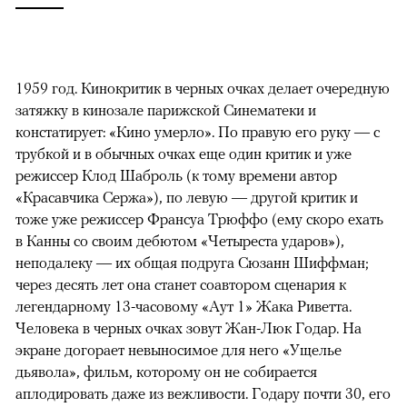
1959 год. Кинокритик в черных очках делает очередную
затяжку в кинозале парижской Синематеки и
констатирует: «Кино умерло». По правую его руку — с
трубкой и в обычных очках еще один критик и уже
режиссер Клод Шаброль (к тому времени автор
«Красавчика Сержа»), по левую — другой критик и
тоже уже режиссер Франсуа Трюффо (ему скоро ехать
в Канны со своим дебютом «Четыреста ударов»),
неподалеку — их общая подруга Сюзанн Шиффман;
через десять лет она станет соавтором сценария к
легендарному 13-часовому «Аут 1» Жака Риветта.
Человека в черных очках зовут Жан-Люк Годар. На
экране догорает невыносимое для него «Ущелье
дьявола», фильм, которому он не собирается
аплодировать даже из вежливости. Годару почти 30, его