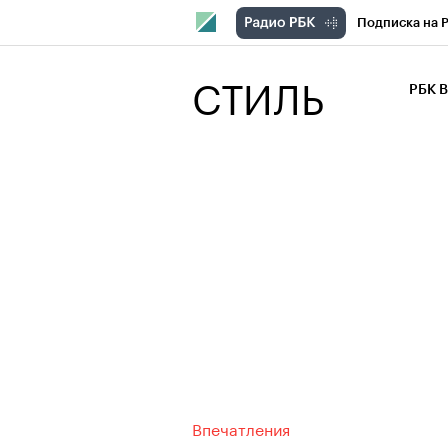
Подписка на 
РБК Компани
СТИЛЬ
РБК 
РБК Курсы
РБК Бизнес-с
Спецпроекты
Экономика
Впечатления