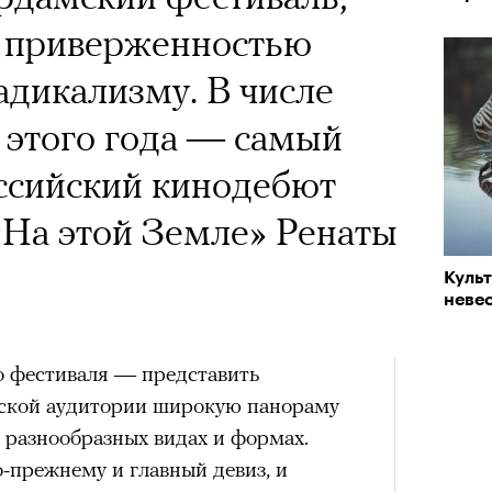
й приверженностью
адикализму. В числе
 этого года — самый
ссийский кинодебют
«На этой Земле» Ренаты
Куль
невес
о фестиваля — представить
ьской аудитории широкую панораму
х разнообразных видах и формах.
-прежнему и главный девиз, и