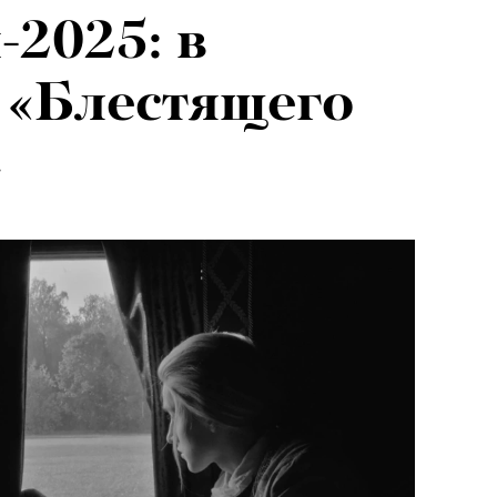
-2025: в
 «Блестящего
»