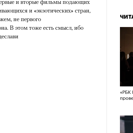
первые и вторые фильмы подающих
ивающихся и «экзотических» стран,
ЧИТ
ажем, не первого
а. В этом тоже есть смысл, ибо
щеслави
«РБК 
пров