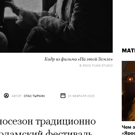
МАТ
Кадр из фильма «На этой Земле»
© ROCK FILMS STUDIO
АВТОР
СТАС ТЫРКИН
01 ФЕВРАЛЯ 2025
носезон традиционно
Чем з
рдамский фестиваль,
«Ярос