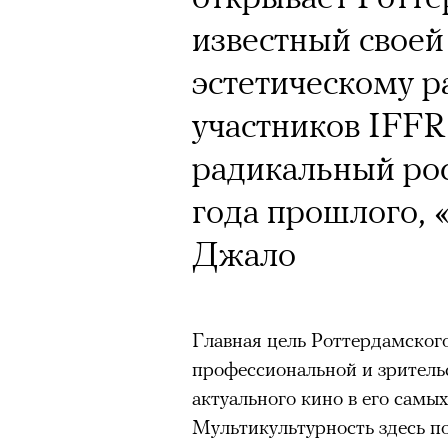
известный свое
эстетическому р
участников IFFR
радикальный ро
года прошлого, 
Джало
Главная цель Роттердамског
профессиональной и зрител
актуального кино в его самы
Мультикультурность здесь по