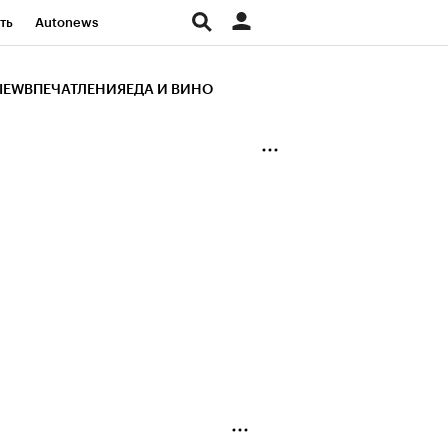
ть
Autonews
К Образование
IEW
ВПЕЧАТЛЕНИЯ
ЕДА И ВИНО
д
Стиль
Крипто
и
Франшизы
Газета
ов
Политика
ты