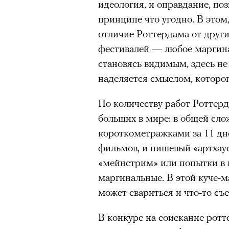
идеология, и оправдание, по
принципе что угодно. В этом
отличие Роттердама от друг
фестивалей — любое маргина
становясь видимым, здесь не
наделяется смыслом, которого
По количеству работ Роттер
больших в мире: в общей сло
короткометражками за 11 дне
фильмов, и нишевый «артхаус
«мейнстрим» или попытки в н
маргинальные. В этой куче-м
может свариться и что-то съ
В конкурс на соискание рот