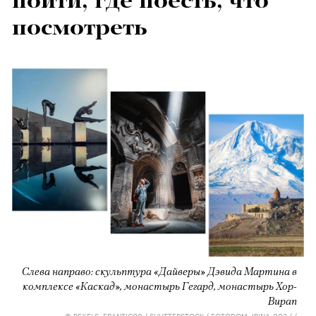
пойти, где поесть, что
посмотреть
Слева направо: скульптура «Дайверы» Дэвида Мартина в
комплексе «Каскад», монастырь Гегард, монастырь Хор-
Вирап
© PEXELS, FRANTIC00 / SHUTTERSTOCK / FOTODOM, IRINA_003 / /