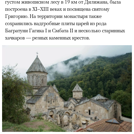
густом живописном лесу в 19 км от Дилижана, была
построена в XI–XIII веках и посвящена святому
Григорию. На территории монастыря также
сохранились надгробные плиты царей из рода
Багратуни Гагика I и Смбата II и несколько старинных
хачкаров — резных каменных крестов.