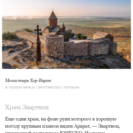
Монастырь Хор-Вирап
© VOLKOVA NATALIA / SHUTTERSTOCK / FOTODOM
Храм Звартноц
Еще один храм, на фоне руин которого в хорошую
погоду крупным планом виден Арарат, — Звартноц,