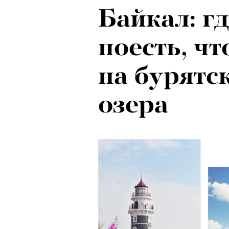
Байкал: гд
поесть, ч
на бурятс
озера