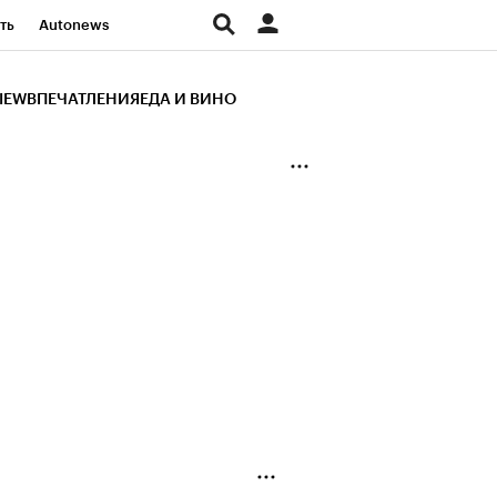
ть
Autonews
К Образование
IEW
ВПЕЧАТЛЕНИЯ
ЕДА И ВИНО
д
Стиль
Крипто
и
Франшизы
Газета
ов
Политика
ты