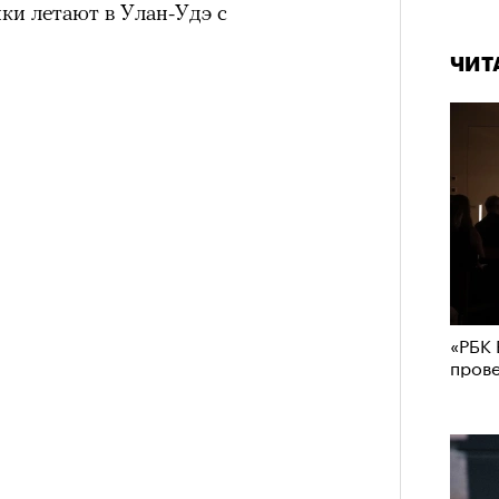
ки летают в Улан-Удэ с
ЧИТ
«РБК 
пров