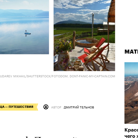
МАТ
DAREV MIKHAIL/SHUTTERSTOCK/FOTODOM, DONT-PANIC-MY-CAPTAIN.COM
АВТОР
ДМИТРИЙ ТЕЛЬНОВ
ЦА — ПУТЕШЕСТВИЯ
Красо
чего 