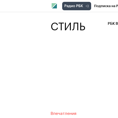
Подписка на 
РБК Компани
СТИЛЬ
РБК 
РБК Курсы
РБК Бизнес-с
Спецпроекты
Экономика
Впечатления