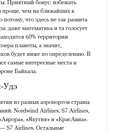
ты. Приятный бонус: избежать
зы проще, чем на ближайших к
о потому, что здесь не так развита
а: даже математика и та голосует
находится 60% территории
зера планеты, а значит,
ков будет ниже по определению. В
все самые интересные места и
ороне Байкала.
н-Удэ
ятии из разных аэропортов страны
й: Nordwind Airlines, S7 Airlines,
, «Аврора», «Якутия» и «КрасАвиа».
— S7 Airlines. Остальные