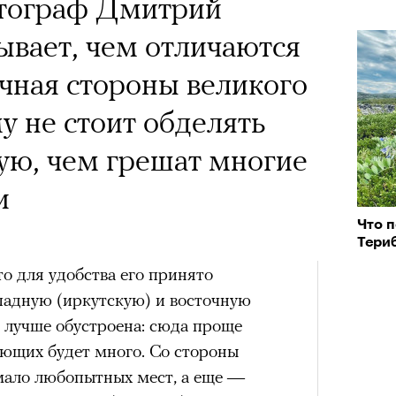
тограф Дмитрий
ывает, чем отличаются
очная стороны великого
у не стоит обделять
ую, чем грешат многие
и
Что 
Териб
то для удобства его принято
ападную (иркутскую) и восточную
 лучше обустроена: сюда проще
хающих будет много. Со стороны
мало любопытных мест, а еще —