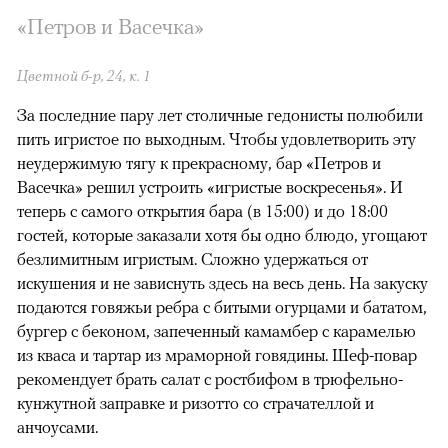
«Петров и Васечка»
Цветной б-р, 24, к. 1
За последние пару лет столичные гедонисты полюбили
пить игристое по выходным. Чтобы удовлетворить эту
неудержимую тягу к прекрасному, бар «Петров и
Васечка» решил устроить «игристые воскресенья». И
теперь с самого открытия бара (в 15:00) и до 18:00
гостей, которые заказали хотя бы одно блюдо, угощают
безлимитным игристым. Сложно удержаться от
искушения и не зависнуть здесь на весь день. На закуску
подаются говяжьи ребра с битыми огурцами и бататом,
бургер с беконом, запеченный камамбер с карамелью
из кваса и тартар из мраморной говядины. Шеф-повар
рекомендует брать салат с ростбифом в трюфельно-
кунжутной заправке и ризотто со страчателлой и
анчоусами.