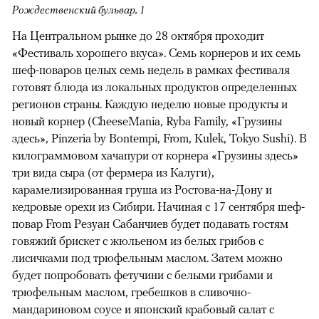
Рождественский бульвар, 1
На Центральном рынке до 28 октября проходит
«Фестиваль хорошего вкуса». Семь корнеров и их семь
шеф-поваров целых семь недель в рамках фестиваля
готовят блюда из локальных продуктов определенных
регионов страны. Каждую неделю новые продукты и
новый корнер (CheeseMania, Ryba Family, «Грузины
здесь», Pinzeria by Bontempi, From, Kulek, Tokyo Sushi). В
килограммовом хачапури от корнера «Грузины здесь»
три вида сыра (от фермера из Калуги),
карамелизированная груша из Ростова-на-Дону и
кедровые орехи из Сибири. Начиная с 17 сентября шеф-
повар From Резуан Сабанчиев будет подавать гостям
говяжий брискет с жюльеном из белых грибов с
лисичками под трюфельным маслом. Затем можно
будет попробовать фетучини с белыми грибами и
трюфельным маслом, гребешков в сливочно-
мандариновом соусе и японский крабовый салат с