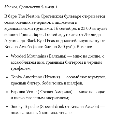
Москва, Сретенский бульвар, 1
В баре The Nest на Сретенском бульваре открывается
сезон осенних вечеринок с диджеями и
музыкальными группами. 16 сентября, в 23:00 за пульт
встанет Гриша Super. Гостей ждут хиты: от Леонида
Агутина до Black Eyed Peas под коктейльную карту от
Кенана Ассаба (коктейли по 850 руб.). В меню:
Wooded Mountains (Балканы) — микс на джине, с
ассамбляжем вин, травяным биттером и черным
трюфелем;
Tonka Americano (Италия) — ассамбляж вермутов,
красный биттер, бобы тонка и шалфей;
Espuma Verde (Южная Америка) — микс на водке
и писко с зеленым аперитивом;
Smoky Tepache (Special-drink от Кенана Ассаба) —
ром, ванильный кордиал, тепаче