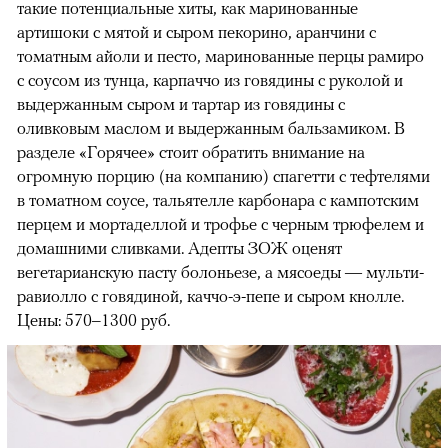
такие потенциальные хиты, как маринованные
артишоки с мятой и сыром пекорино, аранчини с
томатным айоли и песто, маринованные перцы рамиро
с соусом из тунца, карпаччо из говядины с руколой и
выдержанным сыром и тартар из говядины с
оливковым маслом и выдержанным бальзамиком. В
разделе «Горячее» стоит обратить внимание на
огромную порцию (на компанию) спагетти с тефтелями
в томатном соусе, тальятелле карбонара с кампотским
перцем и мортаделлой и трофье с черным трюфелем и
домашними сливками. Адепты ЗОЖ оценят
вегетарианскую пасту болоньезе, а мясоеды — мульти-
равиолло с говядиной, каччо-э-пепе и сыром кнолле.
Цены: 570–1300 руб.