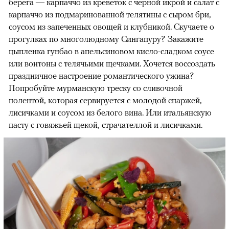
берега — карпаччо из креветок с черной икрой и салат с
карпаччо из подмаринованной телятины с сыром бри,
соусом из запеченных овощей и клубникой. Скучаете о
прогулках по многолюдному Сингапуру? Закажите
цыпленка гунбао в апельсиновом кисло-сладком соусе
или вонтоны с телячьими щечками. Хочется воссоздать
праздничное настроение романтического ужина?
Попробуйте мурманскую треску со сливочной
полентой, которая сервируется с молодой спаржей,
лисичками и соусом из белого вина. Или итальянскую
пасту с говяжьей щекой, страчателлой и лисичками.