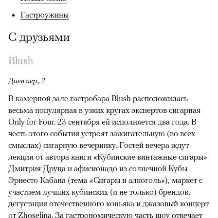
Гастроужины
С друзьями
Blush
Даев пер., 2
В камерной зале гастробара Blush расположилась
весьма популярная в узких кругах экспертов сигарная
Only for Four. 23 сентября ей исполняется два года. В
честь этого события устроят зажигательную (во всех
смыслах) сигарную вечеринку. Гостей вечера ждут
лекции от автора книги «Кубинские винтажные сигары»
Дмитрия Друца и афисионадо из солнечной Кубы
Эрнесто Кабана (тема «Сигары и алкоголь»), маркет с
00:00
/
00:00
участием лучших кубинских (и не только) брендов,
дегустация отечественного коньяка и джазовый концерт
от Zhoselina. За гастрономическую часть шоу отвечает