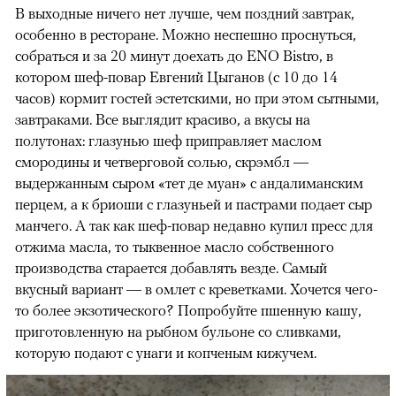
В выходные ничего нет лучше, чем поздний завтрак,
особенно в ресторане. Можно неспешно проснуться,
собраться и за 20 минут доехать до ENO Bistro, в
котором шеф-повар Евгений Цыганов (с 10 до 14
часов) кормит гостей эстетскими, но при этом сытными,
завтраками. Все выглядит красиво, а вкусы на
полутонах: глазунью шеф приправляет маслом
смородины и четверговой солью, скрэмбл —
выдержанным сыром «тет де муан» с андалиманским
перцем, а к бриоши с глазуньей и пастрами подает сыр
манчего. А так как шеф-повар недавно купил пресс для
отжима масла, то тыквенное масло собственного
производства старается добавлять везде. Самый
вкусный вариант — в омлет с креветками. Хочется чего-
то более экзотического? Попробуйте пшенную кашу,
приготовленную на рыбном бульоне со сливками,
которую подают с унаги и копченым кижучем.