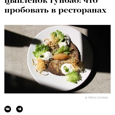
цыпленок гунбао: что
пробовать в ресторанах
© ПРЕСС-СЛУЖБА