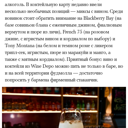
алкоголь. В коктейльную карту недавно ввели
несколько необычных позиций — миксы с вином. Среди
новинок стоит обратить внимание на Blackberry Bay (на
базе совиньон блана с ежевичным джином, фиалковым
вермутом и пюре из личи), French 75 (на розовом
джине, с игристым вином и кордиалом по выбору) и
Tony Montana (на белом и темном роме с ликером
трипл-сек, игристым, пюре из маракуйи и манго, а
также с мятным кордиалом). Приятный бонус: вино и
коктейли из Wine Depo можно пить не только в баре, но
и на всей территории фудмолла — достаточно
попросить у бармена фирменный стаканчик.