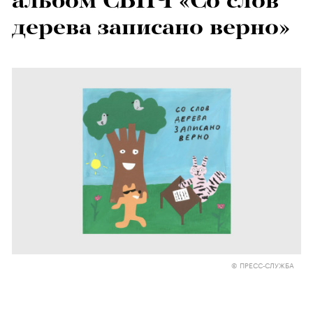
альбом СБПЧ «Со слов
дерева записано верно»
© ПРЕСС-СЛУЖБА