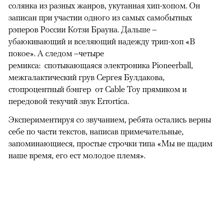
солянка из разных жанров, укутанная хип-хопом. Он
записан при участии одного из самых самобытных
рэперов России Котзи Брауна. Дальше –
убаюкивающий и вселяющий надежду трип-хоп «В
покое». А следом –четыре
ремикса: спотыкающаяся электроника Pioneerball,
межгалактический грув Сергея Булдакова,
стопроцентный бэнгер от Cable Toy прямиком и
передовой текучий звук Errortica.
Экспериментируя со звучанием, ребята остались верны
себе по части текстов, написав примечательные,
запоминающиеся, простые строчки типа «Мы не щадим
наше время, его ест молодое племя».