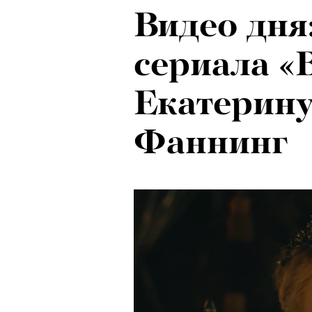
Видео дня
Локарно-2
Чем занят
сериала «
показали 
Лассо», э
Екатерину 
фестиваля
мифы Пет
Фаннинг
кино