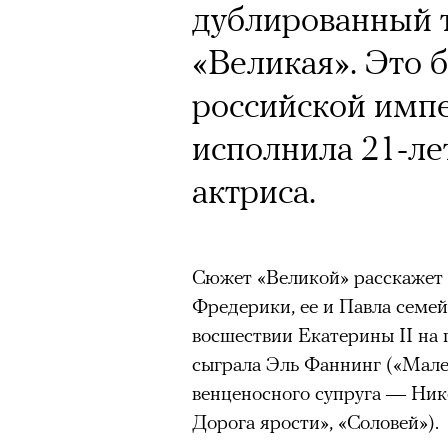
Кинокритик Стас
дублированный 
футбольной ком
первых показах 
«Великая». Это 
лекцию Евгении
темы
российской импе
пересмотреть «
исполнила 21-ле
актриса.
На домашних экрана
Подписывайтесь на телег
«Т
Сюжет «Великой» расскажет
Фредерики, ее и Павла семе
Зеленые глаза» Фанни Лиат
Appl
восшествии Екатерины II на
«Бумажный тигр» Джеймса 
сыграла Эль Фаннинг («Мале
Третий сезон «Теда Лассо» у
«Охота» Уэйна Вапимуквы
венценосного супруга — Ник
кризис-менеджера в английс
Дорога ярости», «Соловей»).
Ретроспектива «Красное и че
зрители этот финал приняли 
список»