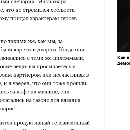
ный сценарий. Макнамара
а
«РБК 
e, что не стремился соблюсти
ации, —
пров
ому придал характерам героев
вания, при котором подросток под
ЧИТ
ресса полностью уходит в себя,
ь, есть и реагировать на внешний
но такими же, как мы, за
рнем по имени Нур (Саид Эль
 были кареты и дворцы. Когда они
оини Шаи (Дуа Бутарбуш
алкивались с теми же дилеммами,
Как 
демон
м отказали в получении вида на
зовые вещи: вы просыпаетесь и
получных европейских стран.
своим партнером или несчастливы в
обудить Нура к жизни:
е, и я уверен, что они тоже прошли.
Амели»
икает в его ужасные сны, в которых
хать за кофе на машине, они
«РБК 
Кира 
 50-летие, и ее можно поздравить
в Европу.
олагались на газоне для вязания
пров
доск
ен вернуться на Монмартр начала
штук
нарист.
ЧИТ
ственной составляющей фильма его
 (2001) сделала актрису
бросердечный призыв («Только вы
чится продуктивный телевизионный
анцузского обаяния. Ее героиня
ет для тех, кто не понял,