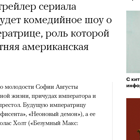
 Тыркин рассказывает о
трейлер сериала
андой, послушать
на остросоциальные
будет комедийное шоу о
 Тимоновой или
ратрице, роль которой
Амели»
тняя американская
х
рам-канал «РБК Стиль»
Чем з
С кит
Лока
ед Лассо»
 о молодости Софии Августы
разоб
инфо
Корей
и ре
взро
йной жизни, причудах императора и
ар и Жереми Труиля
e TV, 4 сезон
 престол. Будущую императрицу
Грэя
фисента», «Неоновый демон»), а ее
дачно закрыл историю канзасского
олас Холт («Безумный Макс:
кой футбольной команде, многие
рное: голливудские левые и черный
за окончательное прощание. Но не