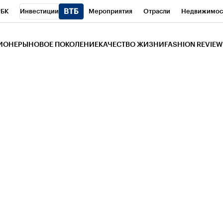
РБК
Инвестиции
Мероприятия
Отрасли
Недвижимос
и
Телеканал
РБК Вино
Спорт
Школа управления РБК
РБ
ЗИОНЕРЫ
НОВОЕ ПОКОЛЕНИЕ
КАЧЕСТВО ЖИЗНИ
FASHION REVIEW
РБК Life
Тренды
Визионеры
Национальные проекты
Горо
 Бизнес-среда
Дискуссионный клуб
Исследования
Кредитны
Газета
Спецпроекты СПб
Конференции СПб
Спецпроекты
трагентов
Политика
Экономика
Бизнес
Технологии и мед
ой валюты