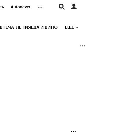
...
ть
Autonews
К Образование
ВПЕЧАТЛЕНИЯ
ЕДА И ВИНО
ЕЩЁ
д
Стиль
е рейтинги
иа
Финансы