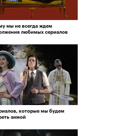
му мы не всегда ждем
олжения любимых сериалов
рно-2025: перестрелки в
йне и горизонтальные танцы в
ыне
ериалов, которые мы будем
реть зимой