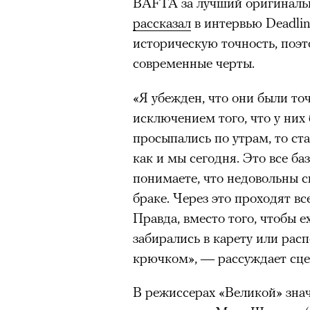
BAFTA за лучший оригиналь
здоровьем касается синдром
рассказал
в интервью Deadlin
отстраненности, или резигн
историческую точность, поэт
редкого психогенного заболе
современные черты.
воздействием тяжелейшего ст
перестает двигаться, говорит
«Я убежден, что они были точ
мир. Это и происходит с па
исключением того, что у них
Алами), братом главной гер
просыпались по утрам, то ст
Кадр из сериала «Тед Лассо»
М’Зауки), когда их родителя
как и мы сегодня. Это все ба
© APPLE INC.
жительство в одной из благо
понимаете, что недовольны 
Безутешная Шая пытается пр
браке. Через это проходят вс
«
наглотавшись таблеток, прон
Правда, вместо того, чтобы е
9 августа Одри Тоту отметит
их мать тонет при переправе 
забирались в карету или расп
вот как: вместе с Амели Пул
крючком», — рассуждает сце
При всей скромности художе
нулевых. Мелодрама «Амели»
адресованный европейцам до
В режиссерах «Великой» зна
международным символом фр
можете нас спасти!» — сообща