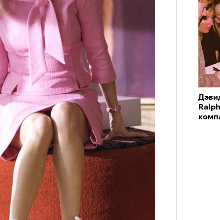
Дэви
Ralph
комп