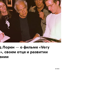
д Лорен — о фильме «Very
», своем отце и развитии
ании