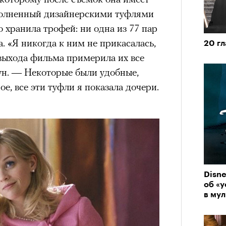
аполненный дизайнерскими туфлями
 хранила трофей: ни одна из 77 пар
а. «Я никогда к ним не прикасалась,
20 г
выхода фильма примерила их все
пун. — Некоторые были удобные,
ое, все эти туфли я показала дочери.
Disn
об «
в му