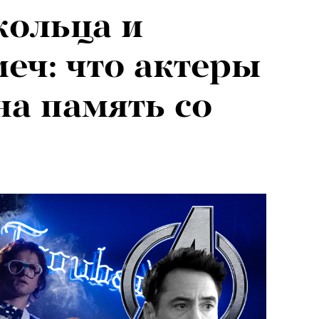
кольца и
меч: что актеры
на память со