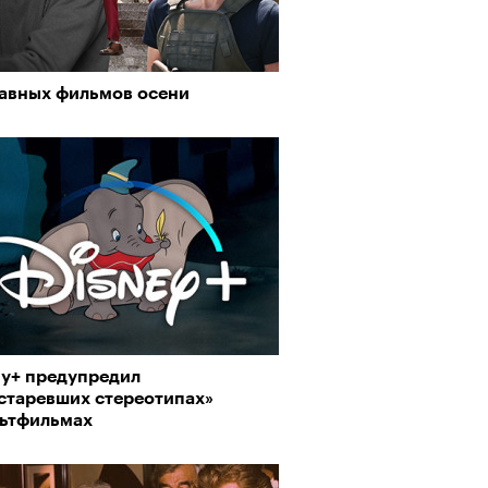
лавных фильмов осени
ey+ предупредил
устаревших стереотипах»
льтфильмах