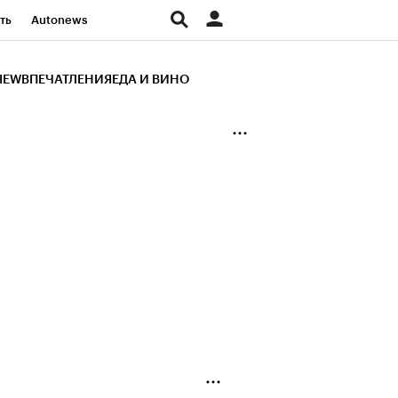
ть
Autonews
К Образование
IEW
ВПЕЧАТЛЕНИЯ
ЕДА И ВИНО
д
Стиль
Крипто
и
Франшизы
Газета
ов
Политика
ты