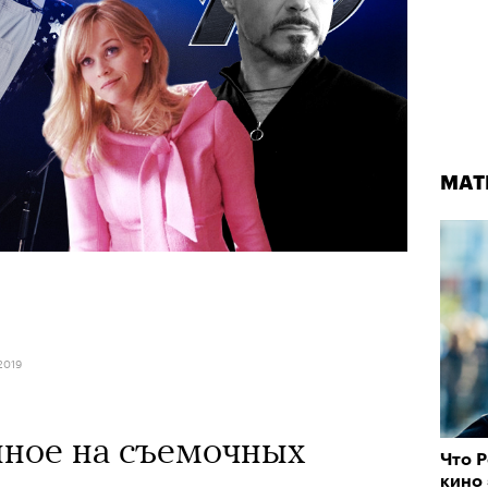
МАТ
2019
нное на съемочных
Что Р
кино 