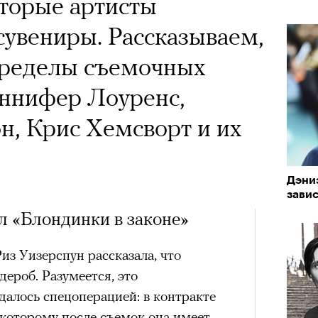
торые артисты
сувениры. Рассказываем,
пределы съемочных
ннифер Лоуренс,
н, Крис Хемсворт и их
Дэни
зави
л «Блондинки в законе»
з Уизерспун рассказала, что
дероб. Разумеется, это
далось спецоперацией: в контракте
 которому после съемок она имеет