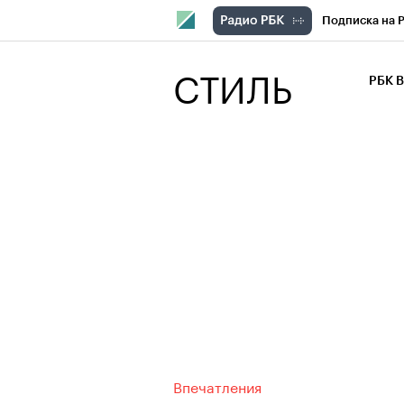
Подписка на 
РБК Компани
СТИЛЬ
РБК 
РБК Курсы
РБК Бизнес-с
Спецпроекты
Экономика
Впечатления