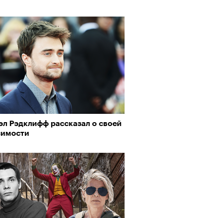
эл Рэдклифф рассказал о своей
симости