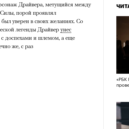
ерсонаж Драйвера, метущийся между
ЧИТ
 Силы, порой проявлял
 был уверен в своих желаниях. Со
еской легенды Драйвер
унес
 с доспехами и шлемом, а еще
чно же, с раз
«РБК 
пров