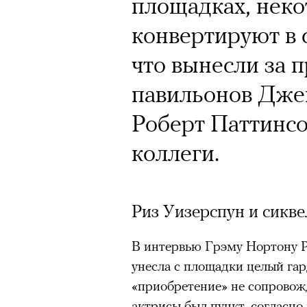
площадках, неко
конвертируют в 
что вынесли за 
павильонов Дже
Роберт Паттинсо
коллеги.
Риз Уизерспун и сикве
В интервью Грэму Нортону Ри
унесла с площадки целый гар
«приобретение» не сопровож
актрисы был пункт, согласно