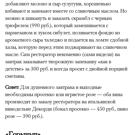
добавляют молоко и сыр сулугуни, хорошенько
взбивают и запекают вместе со сливочным маслом. Но
можно и шикануть и заказать скрамбл с черным
трюфелем (990 руб.), который замешивается с
пармезаном и луком сибулет, поливается фондю из
ароматного сыра таледжо и подается на ломте сдобной
халы, которую перед этим поджаривают на сливочном
масле. Сам ресторатор неизменно (сами видели) на
завтрак заказывает творожную запеканку «как в
детстве» за 300 руб. и всегда просит с двойной порцией
сметаны.
Совет:
Для душевного завтрака в выходные
необходимы просекко или игристое розе — оба вина
производят по заказу ресторатора на итальянской
винодельне Декорди (бокал просекко — 450 руб., пино
розе — 390 руб.).
«Горыныч»