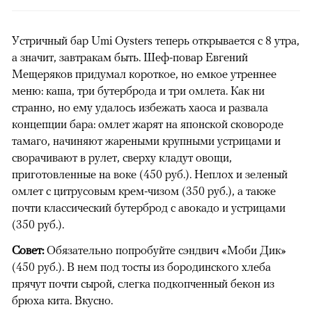
Устричный бар Umi Oysters теперь открывается с 8 утра,
а значит, завтракам быть. Шеф-повар Евгений
Мещеряков придумал короткое, но емкое утреннее
меню: каша, три бутерброда и три омлета. Как ни
странно, но ему удалось избежать хаоса и развала
концепции бара: омлет жарят на японской сковороде
тамаго, начиняют жареными крупными устрицами и
сворачивают в рулет, сверху кладут овощи,
приготовленные на воке (450 руб.). Неплох и зеленый
омлет с цитрусовым крем-чизом (350 руб.), а также
почти классический бутерброд с авокадо и устрицами
(350 руб.).
Совет:
Обязательно попробуйте сэндвич «Моби Дик»
(450 руб.). В нем под тосты из бородинского хлеба
прячут почти сырой, слегка подкопченный бекон из
брюха кита. Вкусно.