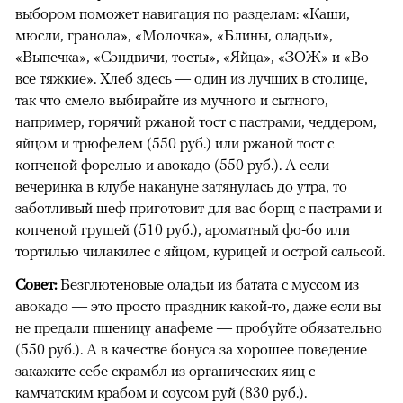
выбором поможет навигация по разделам: «Каши,
мюсли, гранола», «Молочка», «Блины, оладьи»,
«Выпечка», «Сэндвичи, тосты», «Яйца», «ЗОЖ» и «Во
все тяжкие». Хлеб здесь — один из лучших в столице,
так что смело выбирайте из мучного и сытного,
например, горячий ржаной тост с пастрами, чеддером,
яйцом и трюфелем (550 руб.) или ржаной тост с
копченой форелью и авокадо (550 руб.). А если
вечеринка в клубе накануне затянулась до утра, то
заботливый шеф приготовит для вас борщ с пастрами и
копченой грушей (510 руб.), ароматный фо-бо или
тортилью чилакилес с яйцом, курицей и острой сальсой.
Совет:
Безглютеновые оладьи из батата с муссом из
авокадо — это просто праздник какой-то, даже если вы
не предали пшеницу анафеме — пробуйте обязательно
(550 руб.). А в качестве бонуса за хорошее поведение
закажите себе скрамбл из органических яиц с
камчатским крабом и соусом руй (830 руб.).