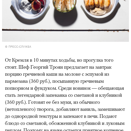
© ПРЕСС-СЛУЖБА
От Кремля в 10 минутах ходьбы, но прогулка того
стоит. Шеф Георгий Троян предлагает на завтрак
порцию гречневой каши на молоке с эспумой из
пармезана (360 руб.), посыпанную гречневым
попкорном и фундуком. Среди новинок — обещающая
стать легендарной запеканка со сметаной и клубникой
(360 руб.). Готовят ее без муки, из обычного
(нетопленого) творога, добавляют ваниль, замешивают
до однородной текстуры и запекают в печи. Подают
блюдо со сметаной, обожженной клубникой и луковым
пеплом. Поэтому на языке остается приятное копченое