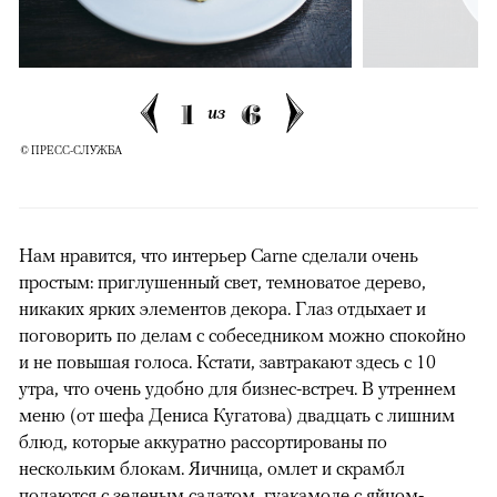
1
6
из
© ПРЕСС-СЛУЖБА
Нам нравится, что интерьер Carne сделали очень
простым: приглушенный свет, темноватое дерево,
никаких ярких элементов декора. Глаз отдыхает и
поговорить по делам с собеседником можно спокойно
и не повышая голоса. Кстати, завтракают здесь с 10
утра, что очень удобно для бизнес-встреч. В утреннем
меню (от шефа Дениса Кугатова) двадцать с лишним
блюд, которые аккуратно рассортированы по
нескольким блокам. Яичница, омлет и скрамбл
подаются с зеленым салатом, гуакамоле с яйцом-