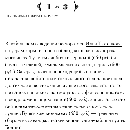
1
3
из
© INSTAGRAM.COM/PINCH.MOSCOW
В небольшом заведении ресторатора
Ильи Тютенкова
по утрам кормят, точно соблюдая формат «завтрака
москвича». Тут и смузи-боул с черникой (650 руб.) и
боул с чечевицей, семенами чиа и авокадо-гриль (600
руб.). Завтрак, плавно переходящий в полдник, —
отрада для любителей интервального голодания: после
долгих часов воздержания лучше всего заказать что-то
посытнее, например шар моцареллы-фри со шпинатом,
помидорами и яйцом пашот (600 руб.). Запивать все это
гастрономическое великолепие можно флэтом, но
лучше «Бурятским монахом» (450 руб.) — травяным
сбором из лаванды, листьев вишни, саган-дайля и пуэра.
Бодрит!