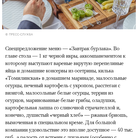
© ПРЕСС-СЛУЖБА
Спецпредложение меню — «Завтрак бурлака». Во
главе стола — 1 кг черной икры, аккомпанементом к
которому выступают вареные вкрутую перепелиные
яйца и домашние консервы из осетрины, килька
«Томилинская» в домашнем маринаде, малосольные
огурцы, печеный картофель с укропом, расстегаи с
визигой, малосольные белые огурцы, террин из
огурцов, маринованные белые грибы, оладушки,
картофельная лапша со сливочной страчателлой и,
конечно, душистый «черный хлеб» — ржаная бриошь,
вымоченная в специальном креме. Для большой
компании удовольствие это вполне доступное — 40 тыс.
руб., а радость от встречи с друзьями (особенно с