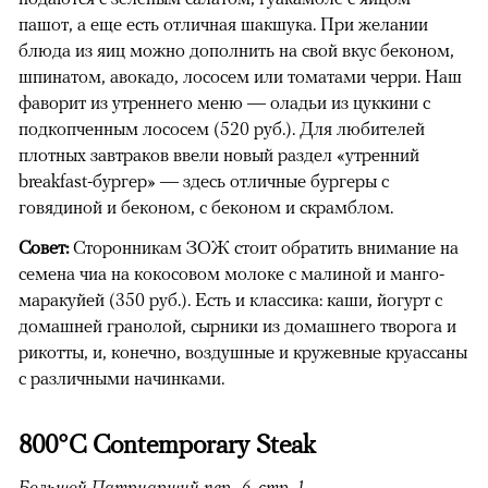
пашот, а еще есть отличная шакшука. При желании
блюда из яиц можно дополнить на свой вкус беконом,
шпинатом, авокадо, лососем или томатами черри. Наш
фаворит из утреннего меню — оладьи из цуккини с
подкопченным лососем (520 руб.). Для любителей
плотных завтраков ввели новый раздел «утренний
breakfast-бургер» — здесь отличные бургеры с
говядиной и беконом, с беконом и скрамблом.
Совет:
Сторонникам ЗОЖ стоит обратить внимание на
семена чиа на кокосовом молоке с малиной и манго-
маракуйей (350 руб.). Есть и классика: каши, йогурт с
домашней гранолой, сырники из домашнего творога и
рикотты, и, конечно, воздушные и кружевные круассаны
с различными начинками.
800°
С
Contemporary Steak
Большой Патриарший пер., 6, стр. 1