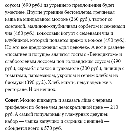
соусом (690 руб.) из утреннего предложения будет
уместнее. Другие утренние бестселлеры: гречневая
каша на миндальном молоке (260 руб.), творог со
сметаной, малиново-клубничным сорбетом и семенами
чиа (460 руб.), кокосовый йогурт с семенами чиа и
клубникой, который подается прямо в кокосе (490 руб.).
Но это все предложения «для девочек». А вот в разделе
«посытнее и погуще» значатся тосты с «Бенедиктом» и
слабосоленым лососем под голландским соусом (490
руб.), скрамбл с такос и гуакамоле (300 руб.), яичница с
томатами, пармезаном, укропом и серым хлебом из
биомуки (390 руб.). Хлеб, кстати, пекут здесь же в
ресторане. И он неплох.
Совет:
Можно шикануть и заказать яйца с черным
трюфелем по более чем демократичной цене — 210
руб. А самый популярный у гламурных девушек
набор — чашка капучино и сырники с вишней —
обойдется всего в 570 руб.