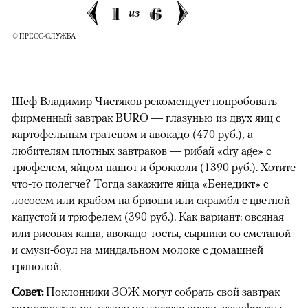
1
6
из
© ПРЕСС-СЛУЖБА
Шеф Владимир Чистяков рекомендует попробовать
фирменный завтрак BURO — глазунью из двух яиц с
картофельным гратеном и авокадо (470 руб.), а
любителям плотных завтраков — рибай «dry age» с
трюфелем, яйцом пашот и брокколи (1390 руб.). Хотите
что-то полегче? Тогда закажите яйца «Бенедикт» с
лососем или крабом на бриоши или скрамбл с цветной
капустой и трюфелем (390 руб.). Как вариант: овсяная
или рисовая каша, авокадо-тосты, сырники со сметаной
и смузи-боул на миндальном молоке с домашней
гранолой.
Совет:
Поклонники ЗОЖ могут собрать свой завтрак