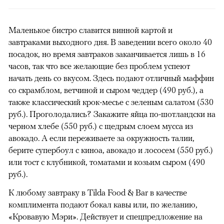
Маленькое бистро славится винной картой и
завтраками выходного дня. В заведении всего около 40
посадок, но время завтраков заканчивается лишь в 16
часов, так что все желающие без проблем успеют
начать день со вкусом. Здесь подают отличный маффин
со скрамблом, ветчиной и сыром чеддер (490 руб.), а
также классический крок-месье с зеленым салатом (530
руб.). Проголодались? Закажите яйца по-шотландски на
черном хлебе (550 руб.) с щедрым слоем мусса из
авокадо. А если переживаете за окружность талии,
берите супербоул с киноа, авокадо и лососем (550 руб.)
или тост с клубникой, томатами и козьим сыром (490
руб.).
К любому завтраку в Tilda Food & Bar в качестве
комплимента подают бокал кавы или, по желанию,
«Кровавую Мэри». Действует и спецпредложение на