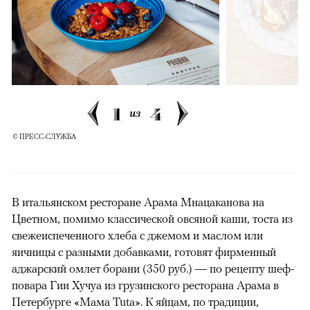
1
4
из
© ПРЕСС-СЛУЖБА
В итальянском ресторане Арама Мнацаканова на
Цветном, помимо классической овсяной каши, тоста из
свежеиспеченного хлеба с джемом и маслом или
яичницы с разными добавками, готовят фирменный
аджарский омлет борани (350 руб.) — по рецепту шеф-
повара Гии Хучуа из грузинского ресторана Арама в
Петербурге «Мама Tuta». К яйцам, по традиции,