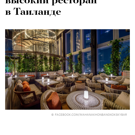
высокий ресторан
в Таиланде
© FACEBOOK.COM/MAHANAKHONBANGKOKSKYBAR