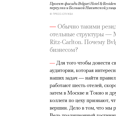
Проект фасада Bvlgari Hotel & Reside
переулка и Большой Никитской улиц
© ПРЕСС-СЛУЖБА
—
Обычно такими рези
отельные структуры — Ma
Ritz-Carlton. Почему Bv
бизнесом?
—
Для того чтобы донести с
аудитории, которая интересн
наших задач — найти правил
работают шесть отелей, скор
затем в Москве и Токио и д
коллеги по цеху признают, ч
вершин. Дело в том, что мы 
Ведь традиционный гостини