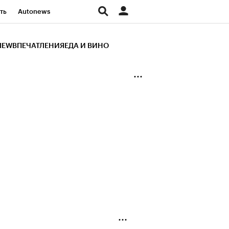
ть
Autonews
К Образование
IEW
ВПЕЧАТЛЕНИЯ
ЕДА И ВИНО
д
Стиль
Крипто
и
Франшизы
Газета
ов
Политика
ты