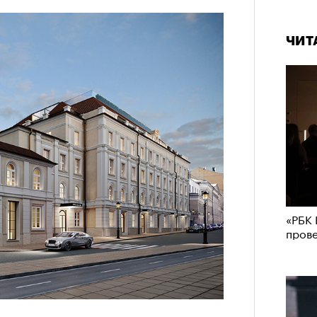
ЧИТ
«РБК 
пров