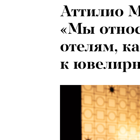
Аттилио М
«Мы отно
отелям, к
к ювелир