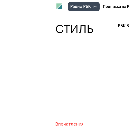
Подписка на 
РБК Компани
СТИЛЬ
РБК 
РБК Курсы
РБК Бизнес-с
Спецпроекты
Экономика
Впечатления