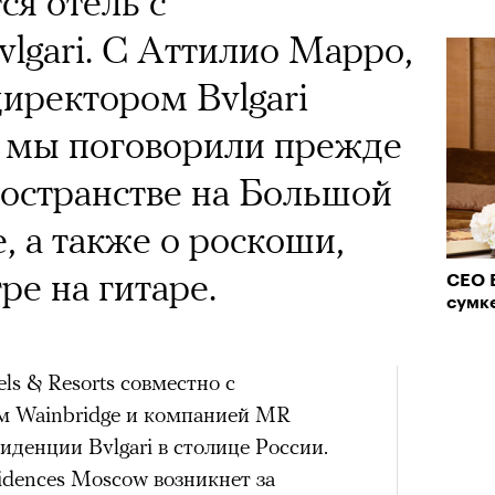
ся отель с
lgari. С Аттилио Марро,
иректором Bvlgari
s, мы поговорили прежде
ространстве на Большой
, а также о роскоши,
ре на гитаре.
CEO B
сумк
els & Resorts совместно с
 Wainbridge и компанией MR
иденции Bvlgari в столице России.
sidences Moscow возникнет за