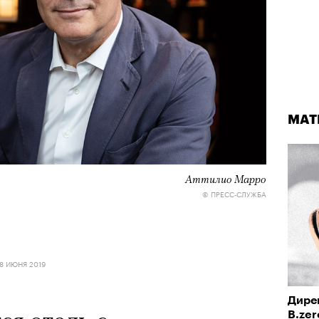
МАТ
Аттилио Марро
© ПРЕСС-СЛУЖБА
8 ИЮНЯ 2019
Дирек
B.zer