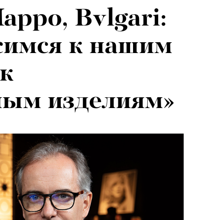
арро, Bvlgari:
симся к нашим
ак
ным изделиям»