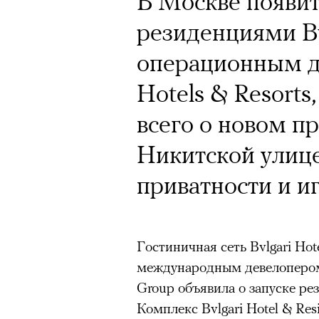
В Москве появит
резиденциями Bv
операционным д
Hotels & Resort
всего о новом п
Никитской улице
приватности и иг
Гостиничная сеть Bvlgari Hot
международным девелопером
Group объявила о запуске рез
Комплекс Bvlgari Hotel & Re