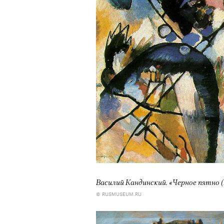
Василий Кандинский.
«Черное пятно (
© RUSMUSEUM.RU