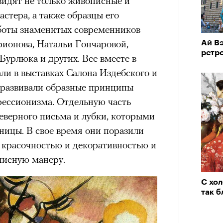
видят не только живописные и
стера, а также образцы его
аботы знаменитых современников
ионова, Натальи Гончаровой,
Ай В
ретр
урлюка и других. Все вместе в
али в выставках Салона Издебского и
развивали образные принципы
рессионизма. Отдельную часть
еверного письма и лубки, которыми
ницы. В свое время они поразили
 красочностью и декоративностью и
писную манеру.
С хол
так б