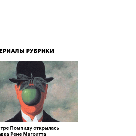
ЕРИАЛЫ РУБРИКИ
нтре Помпиду открылась
авка Рене Магритта