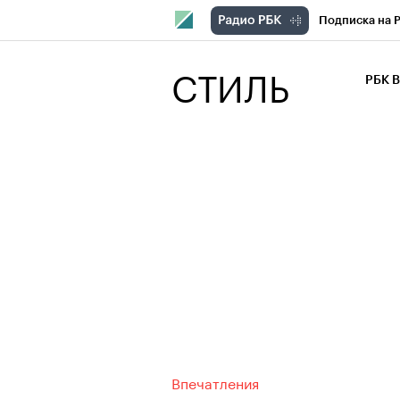
Подписка на 
РБК Компани
СТИЛЬ
РБК 
РБК Курсы
РБК Бизнес-с
Спецпроекты
Экономика
Впечатления