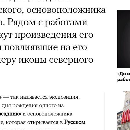
ского, основоположника
. Рядом с работами
ут произведения его
 повлиявшие на его
еру иконы северного
«До и
рабо
»
— так называется экспозиция,
о дня рождения одного из
всадник»
и основоположника
е, которая открывается в
Русском