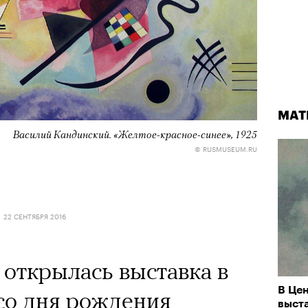
МАТ
Василий Кандинский.
«Желтое-красное-синее»,
1925
© RUSMUSEUM.RU
22 СЕНТЯБРЯ 2016
 открылась выставка в
В Це
 со дня рождения
выст