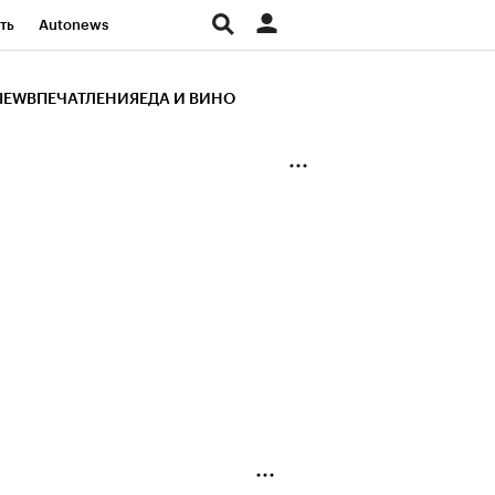
ть
Autonews
К Образование
IEW
ВПЕЧАТЛЕНИЯ
ЕДА И ВИНО
д
Стиль
Крипто
и
Франшизы
Газета
ов
Политика
ты