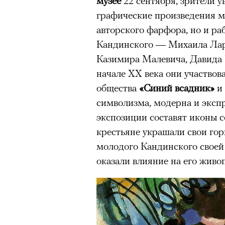
музее
22 сентября, зрители у
графические произведения ма
авторского фарфора, но и р
Кандинского — Михаила Лар
Казимира Малевича, Давида Б
начале XX века они участвов
общества
«Синий всадник»
и 
символизма, модерна и эксп
экспозиции составят иконы с
крестьяне украшали свои гор
молодого Кандинского своей
оказали влияние на его живо