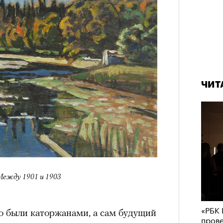
ЧИТ
 Между 1901 и 1903
«РБК 
 были каторжанами, а сам будущий
пров