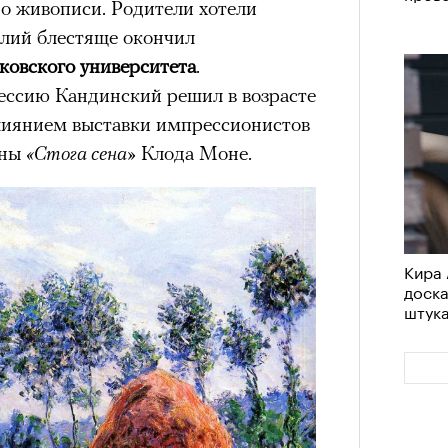
 о живописи. Родители хотели
илий блестяще окончил
овского университета
.
ессию Кандинский решил в возрасте
влиянием выставки импрессионистов
ины
«Стога сена»
Клода Моне.
Кира 
доск
штук