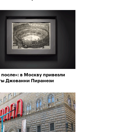
 после»: в Москву привезли
ты Джованни Пиранези