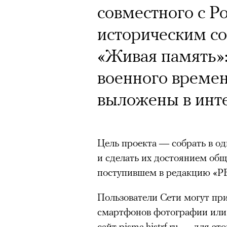
Почему для одни
совместного с Р
горы становится
историческим с
готовы снова ри
«Живая память»
Психологи и аль
военного времен
высота меняет ч
выложены в инте
тянет с новой си
Цель проекта — собрать в о
и сделать их достоянием общ
поступившем в редакцию «РБК
Подписывайтесь на телег
Пользователи Сети могут пр
смартфонов фотографии или
сайт
pisma.histrf.ru
— для этог