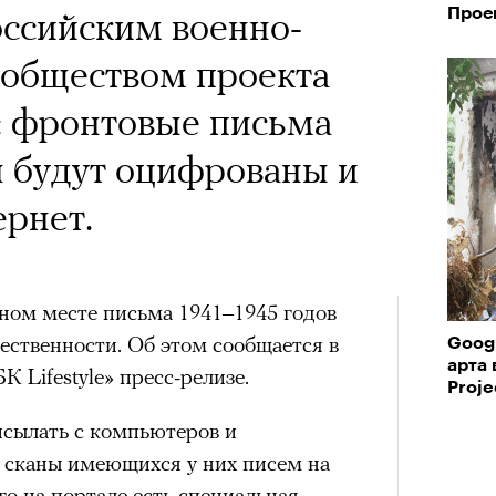
х первое восхождение в
оссийским военно-
Прое
тера
 последним, а другие
ообществом проекта
сковать жизнью?
: фронтовые письма
пинисты объясняют, как
 будут оцифрованы и
еловека и почему к ней
рнет.
лой
Поче
дном месте письма 1941–1945 годов
ественности. Об этом сообщается в
Goog
арта 
 Lifestyle» пресс-релизе.
Proje
рам-канал «РБК Стиль»
исылать с компьютеров и
 сканы имеющихся у них писем на
о на портале есть специальная