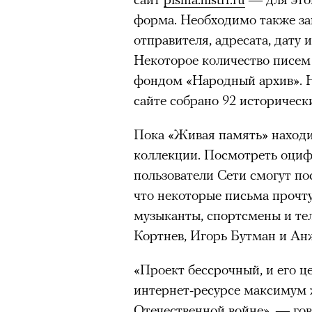
Главное
форма. Необходимо также зап
отправителя, адресата, дату 
Горы привлекают людей 
Некоторое количество писем 
концентрации, в которо
фондом «Народный архив». Н
остается только настоящ
сайте собрано 92 историческ
Экстремальные нагрузк
гормонов
, из-за чего мо
Пока «Живая память» находи
из самых ярких опытов в
коллекции. Посмотреть оци
пользователи Сети смогут по
Для многих альпинизм ст
рутины, перезагрузиться
что некоторые письма прочту
музыканты, спортсмены и те
Совместное преодоление 
Кортнев, Игорь Бутман и Ан
людьми особенно
прочны
Наука не подтверждает с
«Проект бессрочный, и его 
признает, что
к альпиниз
интернет-ресурсе максимум 
устойчивостью к стрессу
Отечественной войне», — го