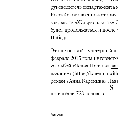
Большинство альпинисто
руководитель департамента
ради ощущения ясности
,
Российского военно-историче
Успешных альпинистов о
закрывать «Живую память» Go
устойчивость, дисциплин
будет продолжаться и после 
готовность переносить л
Победы.
Опыт восхождений помо
Это не первый культурный и
делая человека более со
феврале 2015 года интернет-
усадьбой «Ясная Поляна»
за
издание» (https://karenina.wit
30 июля 2026 года в пакист
роман «Анна Каренина» Льва
известный непальский альп
из десяти человек, которую о
прочитали 723 человека.
склоне Броуд-Пик. 2 августа
погибших. Бывший британски
Авторы
историческому рекорду — он