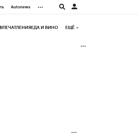
...
ть
Autonews
К Образование
ВПЕЧАТЛЕНИЯ
ЕДА И ВИНО
ЕЩЁ
д
Стиль
е рейтинги
иа
Финансы