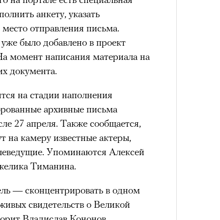
олнить анкету, указать
и место отправления письма.
состоянием предельной
уже было добавлено в проект
Можн
м
исчезает информационный шум
и
в пр
а момент написания материала на
ий момент.
опыта
их документа.
и вызывают
мощный выброс
зг запоминает восхождение как один
тся на стадии наполнения
 жизни.
фрованные архивные письма
сле 27 апреля. Также сообщается,
ановится способом выйти из
 и
почувствовать контроль над собой
.
т на камеру известные актеры,
леведущие. Упоминаются Алексей
опасности в горах создает между
желика Тиманина.
е связи и чувство доверия
.
уществование «гена высоты», но
цель — сконцентрировать в одном
му чаще тянутся люди с высокой
живых свидетельств о Великой
и готовностью к риску.
ворит Владислав Кононов,