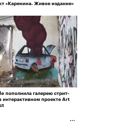
кт «Каренина. Живое издание»
пии
му важны гормоны стресса
le пополнила галерею стрит-
в интерактивном проекте Art
ct