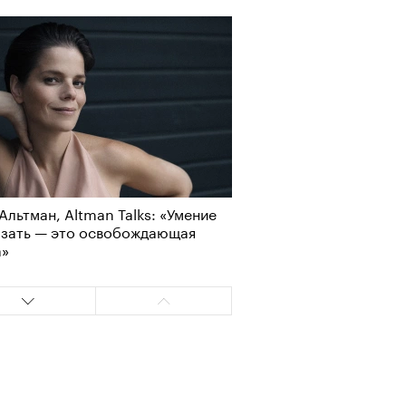
Визионеры» и masters:dom
ели первую резиденцию
Альтман, Altman Talks: «Умение
азать — это освобождающая
а»