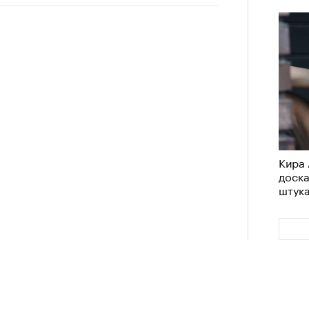
им все 14 восьмитысячников
ислорода.
«РБК 
пров
Кира 
доск
штук