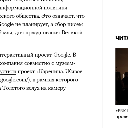
в идут в горы
не ради опасности, а
 информационной политики
 свободы и внутреннего смысла.
ского общества. Это означает, что
тличают
психологическая
ogle не планирует, а сбор писем
а, способность к самоконтролю и
9 мая, дня празднования Великой
ишения.
ЧИТ
гает
иначе смотреть на эмоции
,
нтерактивный проект Google. В
бранным.
компания совместно с музеем-
пустила
проект «Каренина. Живое
hgoogle.com/), в рамках которого
анском Каракоруме
погиб
всемирно
 Толстого вслух на камеру
инист Нирмал Пурджа. Экспедиция
н возглавлял, попала под лавину на
ЧИТ
 спасатели обнаружили тела
«РБК 
пров
й спецназовец шел к
 планировал стать первым