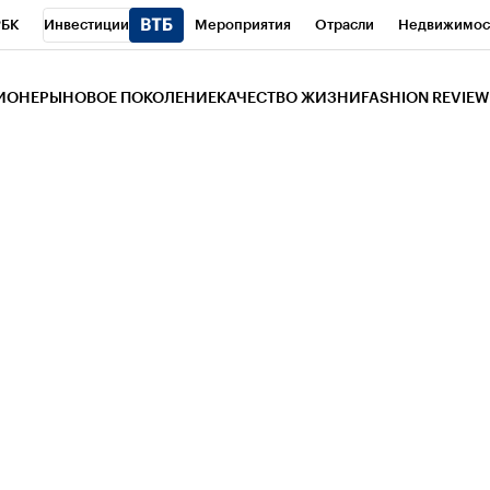
РБК
Инвестиции
Мероприятия
Отрасли
Недвижимос
и
Телеканал
РБК Вино
Спорт
Школа управления РБК
РБ
ЗИОНЕРЫ
НОВОЕ ПОКОЛЕНИЕ
КАЧЕСТВО ЖИЗНИ
FASHION REVIEW
РБК Life
Тренды
Визионеры
Национальные проекты
Горо
 Бизнес-среда
Дискуссионный клуб
Исследования
Кредитны
Газета
Спецпроекты СПб
Конференции СПб
Спецпроекты
трагентов
Политика
Экономика
Бизнес
Технологии и мед
ой валюты