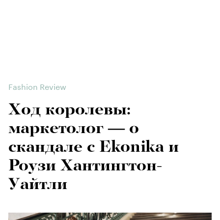
Fashion Review
Ход королевы:
маркетолог — о
скандале с Ekonika и
Роузи Хантингтон-
Уайтли