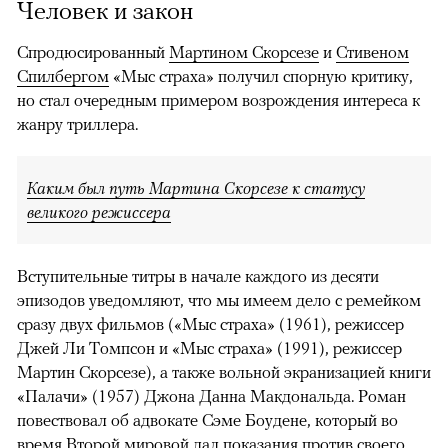
Человек и закон
Спродюсированный
Мартином Скорсезе
и
Стивеном
Спилбергом
«Мыс страха» получил спорную критику,
но стал очередным примером возрождения интереса к
жанру триллера.
Каким был путь Мартина Скорсезе к статусу
великого режиссера
Вступительные титры в начале каждого из десяти
эпизодов уведомляют, что мы имеем дело с ремейком
сразу двух фильмов («Мыс страха» (1961), режиссер
Джей Ли Томпсон и «Мыс страха» (1991), режиссер
Мартин Скорсезе), а также вольной экранизацией книги
«Палачи» (1957) Джона Данна Макдональда. Роман
повествовал об адвокате Сэме Боудене, который во
время Второй мировой дал показания против своего