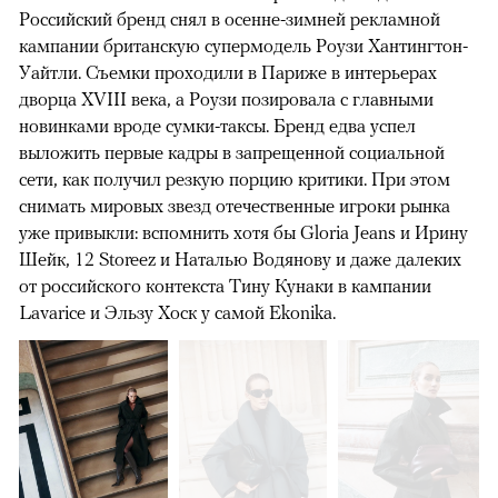
Российский бренд снял в осенне-зимней рекламной
кампании британскую супермодель Роузи Хантингтон-
Уайтли. Cъемки проходили в Париже в интерьерах
дворца XVIII века, а Роузи позировала с главными
новинками вроде сумки-таксы. Бренд едва успел
выложить первые кадры в запрещенной социальной
сети, как получил резкую порцию критики. При этом
снимать мировых звезд отечественные игроки рынка
уже привыкли: вспомнить хотя бы Gloria Jeans и Ирину
Шейк, 12 Storeez и Наталью Водянову и даже далеких
от российского контекста Тину Кунаки в кампании
Lavarice и Эльзу Хоск у самой Ekonika.