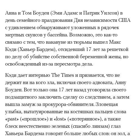
Анна и Том Боуден (Эми Адамс и Патрик Уилсон) в
день семейного празднования Дня независимости США
с удивлением обнаруживают уложенных в рядочек
мертвых скунсов у бассейна. Возможно, это как-то
связано с тем, что накануне из тюрьмы вышел Макс
Кэди (Хавьер Бардем), отсидевший 17 лет за решеткой
по делу об убийстве собственной беременной жены, но
освобожденный из-за пересмотра дела.
Кэди дает интервью The Times и признается, что не
держит ни на кого зла, включая своего адвоката, Анну
Боуден. Вот только она 17 лет назад уговорила своего
подзащитного заключить сделку со следствием, а затем
вышла замуж за прокурора-обвинителя. Зловещая
улыбка, вытатуированные на костяшках пальцев слова
«past» («прошлое») и «lost» («потерянное»), а также
блеск неестественно зеленых (спасибо линзам) глаз
Хавьера Бардема говорят больше любых слов: он зол, а