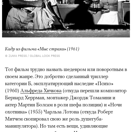
Кадр из фильма «Мыс страха» (1961)
© ZUMA PRESS / GLOBAL LOOK PRESS
Тот фильм трудно назвать шедевром или поворотным в
своем жанре. Это добротно сделанный триллер
категории Б, эксплуатирующий наследие «Психо»
(1960)
Альфреда Хичкока
(откуда перешли композитор
Бернард Херрман, монтажер Джордж Томазини и
актер Мартин Болсам в роли шефа полиции) и «Ночи
охотника» (1955) Чарльза Лотона (откуда Роберт
Митчем скопировал свою же роль душегуба-
манипулятора). Но там есть вещи, удивляющие