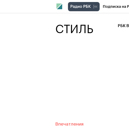
Подписка на 
РБК Компани
СТИЛЬ
РБК 
РБК Курсы
РБК Бизнес-с
Спецпроекты
Экономика
Впечатления