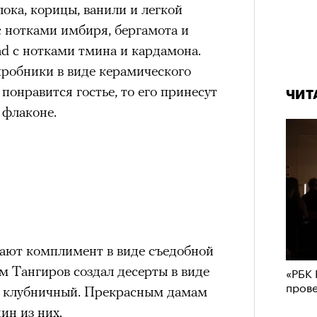
блока, корицы, ванили и легкой
с нотками имбиря, бергамота и
ad с нотками тмина и кардамона.
пробники в виде керамического
 понравится гостье, то его принесут
ЧИТ
 флаконе.
ают комплимент в виде съедобной
м Тангиров создал десерты в виде
«РБК 
пров
и клубничный. Прекрасным дамам
ин из них.