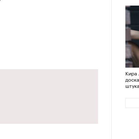
Кира 
доск
штук