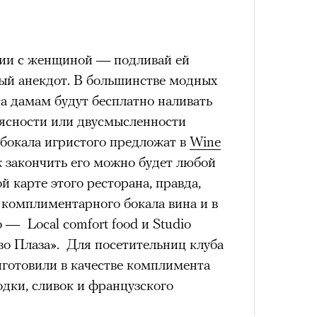
Сможе
ции с женщиной — подливай ей
отвеч
рый анекдот. В большинстве модных
а дамам будут бесплатно наливать
 ясности или двусмысленности
 бокала игристого предложат в
Wine
 закончить его можно будет любой
й карте этого ресторана, правда,
з комплиментарного бокала вина и в
 — Local comfort food и Studio
ево Плаза». Для посетительниц клуба
иготовили в качестве комплимента
4 кол
пропу
одки, сливок и французского