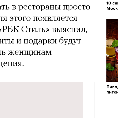
ть в рестораны просто
10 с
Моск
для этого появляется
«РБК Стиль» выяснил,
нты и подарки будут
ень женщинам
дения.
Пиво,
пите