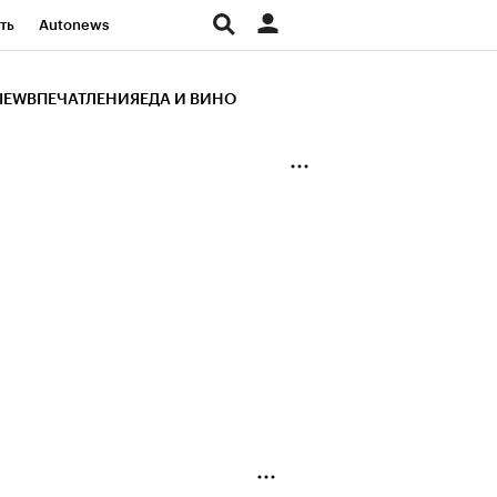
ть
Autonews
К Образование
IEW
ВПЕЧАТЛЕНИЯ
ЕДА И ВИНО
д
Стиль
Крипто
и
Франшизы
Газета
ов
Политика
ты