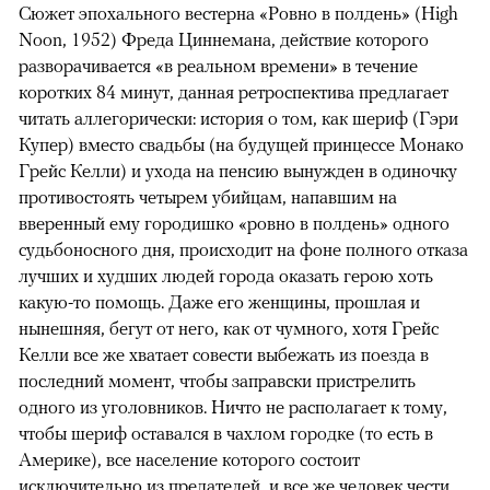
Сюжет эпохального вестерна «Ровно в полдень» (High
Noon, 1952) Фреда Циннемана, действие которого
разворачивается «в реальном времени» в течение
коротких 84 минут, данная ретроспектива предлагает
читать аллегорически: история о том, как шериф (Гэри
Купер) вместо свадьбы (на будущей принцессе Монако
Грейс Келли) и ухода на пенсию вынужден в одиночку
противостоять четырем убийцам, напавшим на
вверенный ему городишко «ровно в полдень» одного
судьбоносного дня, происходит на фоне полного отказа
лучших и худших людей города оказать герою хоть
какую-то помощь. Даже его женщины, прошлая и
нынешняя, бегут от него, как от чумного, хотя Грейс
Келли все же хватает совести выбежать из поезда в
последний момент, чтобы заправски пристрелить
одного из уголовников. Ничто не располагает к тому,
чтобы шериф оставался в чахлом городке (то есть в
Америке), все население которого состоит
исключительно из предателей, и все же человек чести