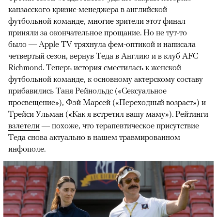
канзасского кризис-менеджера в английской
футбольной команде, многие зрители этот финал
приняли за окончательное прощание. Но не тут-то
было — Apple TV тряхнула фем-оптикой и написала
четвертый сезон, вернув Теда в Англию и в клуб AFC
Richmond. Теперь история сместилась к женской
футбольной команде, к основному актерскому составу
прибавились Таня Рейнольдс («Сексуальное
просвещение»), Фэй Марсей («Переходный возраст») и
00:00
/
00:00
Трейси Ульман («Как я встретил вашу маму»). Рейтинги
взлетели
— похоже, что терапевтическое присутствие
Теда снова актуально в нашем травмированном
инфополе.