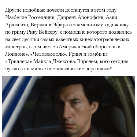
Другие подобные почести достанутся в этом году
Изабелле Росселлини, Даррену Аронофски, Азии
Ардженто, Виржини Эфира и знаменитому художнику
по гриму Рику Бейкеру, с помощью которого появились
на свет десятки самых известных кинематографических
монстров, в том числе «Американский оборотень в
Лондоне», «Человек-волк», Гринч и зомби из
«Триллера» Майкла Джексона. Впрочем, кого сегодня
пугают эти милые ностальгические персонажи?