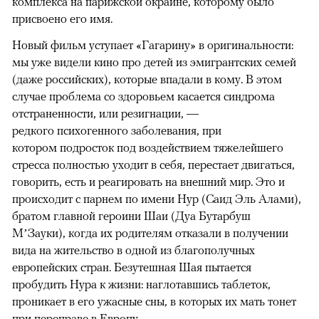
комплекса на парижской окраине, которому было
присвоено его имя.
Новый фильм уступает «Гагарину» в оригинальности:
мы уже видели кино про детей из эмигрантских семей
(даже российских), которые впадали в кому. В этом
случае проблема со здоровьем касается синдрома
отстраненности, или резигнации, —
редкого психогенного заболевания, при
котором подросток под воздействием тяжелейшего
стресса полностью уходит в себя, перестает двигаться,
говорить, есть и реагировать на внешний мир. Это и
происходит с парнем по имени Нур (Саид Эль Алами),
братом главной героини Шаи (Дуа Бутарбуш
М’Зауки), когда их родителям отказали в получении
вида на жительство в одной из благополучных
европейских стран. Безутешная Шая пытается
пробудить Нура к жизни: наглотавшись таблеток,
проникает в его ужасные сны, в которых их мать тонет
при переправе в Европу.