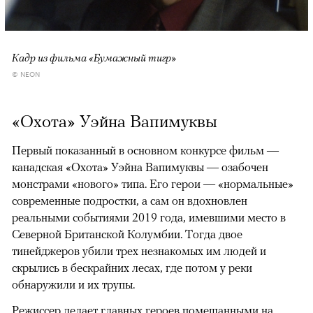
Кадр из фильма «Бумажный тигр»
© NEON
«Охота» Уэйна Вапимуквы
Первый показанный в основном конкурсе фильм —
канадская «Охота» Уэйна Вапимуквы — озабочен
монстрами «нового» типа. Его герои — «нормальные»
современные подростки, а сам он вдохновлен
реальными событиями 2019 года, имевшими место в
Северной Британской Колумбии. Тогда двое
тинейджеров убили трех незнакомых им людей и
скрылись в бескрайних лесах, где потом у реки
обнаружили и их трупы.
Режиссер делает главных героев помешанными на