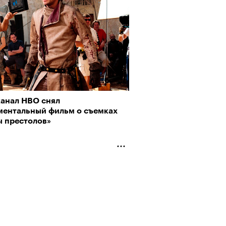
рно-2025: перестрелки в
йне и горизонтальные танцы в
ыне
канал HBO снял
ментальный фильм о съемках
ы престолов»