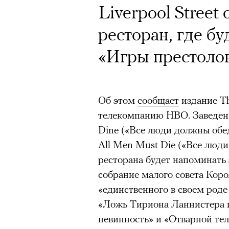
Кинокритик Стас
Liverpool Street
первых показах 
ресторан, где бу
темы
«Игры престолов
Об этом
сообщает
издание Th
телекомпанию HBO. Заведени
Подписывайтесь на телег
Dine («Все люди должны обе
All Men Must Die («Все люд
ресторана будет напоминать з
Зеленые глаза» Фанни Лиат
собрание малого совета Коро
«Бумажный тигр» Джеймса 
«единственного в своем роде
«Охота» Уэйна Вапимуквы
«Ложь Тириона Ланнистера 
Ретроспектива «Красное и че
невинность» и «Отварной тел
список»