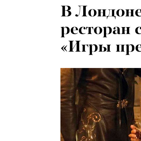
В Лондоне
Локарно-2
ресторан 
показали 
«Игры пре
фестиваля
кино