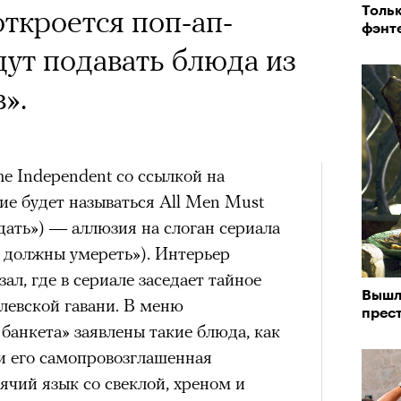
 Тыркин рассказывает о
 откроется поп-ап-
Тольк
на остросоциальные
фэнт
дут подавать блюда из
».
e Independent со ссылкой на
е будет называться All Men Must
рам-канал «РБК Стиль»
дать») — аллюзия на слоган сериала
Лока
Корей
и должны умереть»). Интерьер
взро
ал, где в сериале заседает тайное
ар и Жереми Труиля
Вышл
левской гавани. В меню
Грэя
прес
 банкета» заявлены такие блюда, как
и его самопровозглашенная
рное: голливудские левые и черный
ячий язык со свеклой, хреном и