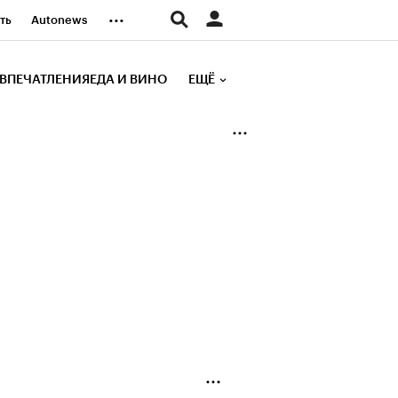
...
ть
Autonews
К Образование
ВПЕЧАТЛЕНИЯ
ЕДА И ВИНО
ЕЩЁ
д
Стиль
е рейтинги
иа
Финансы