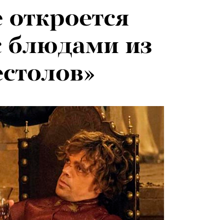
 откроется
026: что
с блюдами из
на открытии
столов»
 авторского