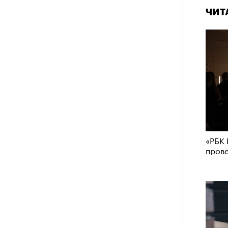
ЧИТ
удет лишним в дни очередного
зиса.
ый европейцам
«РБК 
пров
ечный призыв
удет лишним в
«РБК 
пров
ого обострения
ого кризиса.