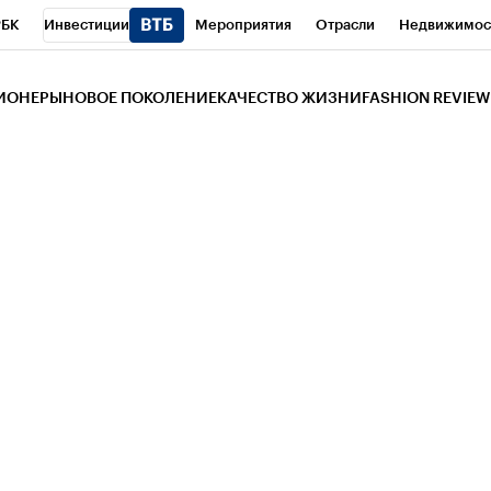
РБК
Инвестиции
Мероприятия
Отрасли
Недвижимос
и
Телеканал
РБК Вино
Спорт
Школа управления РБК
РБ
ЗИОНЕРЫ
НОВОЕ ПОКОЛЕНИЕ
КАЧЕСТВО ЖИЗНИ
FASHION REVIEW
РБК Life
Тренды
Визионеры
Национальные проекты
Горо
 Бизнес-среда
Дискуссионный клуб
Исследования
Кредитны
Газета
Спецпроекты СПб
Конференции СПб
Спецпроекты
трагентов
Политика
Экономика
Бизнес
Технологии и мед
ой валюты