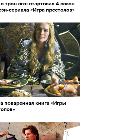
о трон его: стартовал 4 сезон
ези-сериала «Игра престолов»
рно-2025: объединение двух
 и мир, в котором нет
слых
а поваренная книга «Игры
толов»