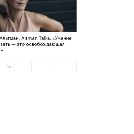
Альтман, Altman Talks: «Умение
азать — это освобождающая
а»
Альтман, Altman Talks: «Умение
азать — это освобождающая
а»
т ли человек прожить 180 лет:
ает Станислав Скакун
т ли человек прожить 180 лет:
ает Станислав Скакун