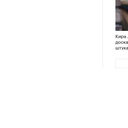
Кира 
доск
штук
Кира 
доск
штук
Сможе
отвеч
Сможе
отвеч