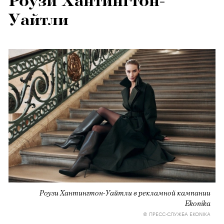
Роузи Хантингтон-
Уайтли
Роузи Хантингтон-Уайтли в рекламной кампании
Ekonika
© ПРЕСС-СЛУЖБА EKONIKA