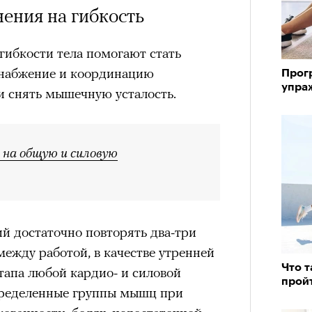
ения на гибкость
ибкости тела помогают стать
снабжение и координацию
Прог
упраж
и снять мышечную усталость.
на общую и силовую
й достаточно повторять два-три
между работой, в качестве утренней
Что т
тапа любой кардио- и силовой
прой
ределенные группы мышц при
«РБК 
пров