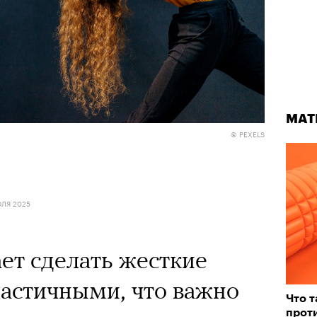
МАТ
© PEXELS
ЛЯ 2025
ет сделать жесткие
астичными, что важно
Что т
прот