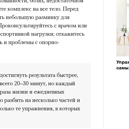
ованности, болях, недостаточной
е комплекс на все тело. Перед
ать небольшую разминку для
. Проконсультируйтесь с врачом или
спортивной нагрузки; откажитесь
ль и проблемы с опорно-
Упра
самы
достигнуть результата быстрее,
Кира 
 всего 20–30 минут, но каждый
доск
штук
браза жизни и ежедневных
 разбить на несколько частей и
только те упражнения, в которых