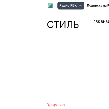
Подписка на 
РБК Компани
СТИЛЬ
РБК ВИ
РБК Курсы
Крипто
РБК
Франшизы
Проверка кон
Рынок наличн
Здоровье