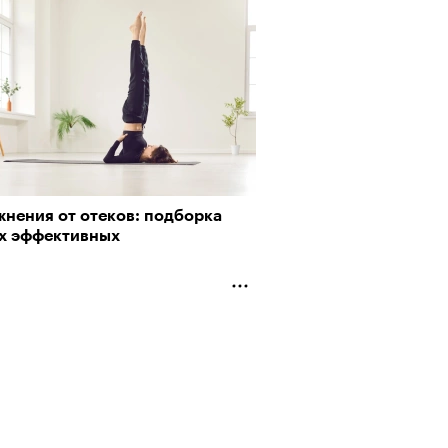
жнения от отеков: подборка
х эффективных
Альтман, Altman Talks: «Умение
азать — это освобождающая
а»