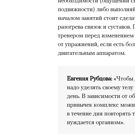
необходимости (ощущении ск
подвижности) либо выполняйт
началом занятий стоит сдел
разогрева связок и суставов
тренером перед изменением 
00:00
/
00:00
от упражнений, если есть бо
двигательным аппаратом.
Евгения Рубцова:
«Чтобы 
надо уделять своему телу
день. В зависимости от о
привычек комплекс можно
в течение дня повторять 
нуждается организм».