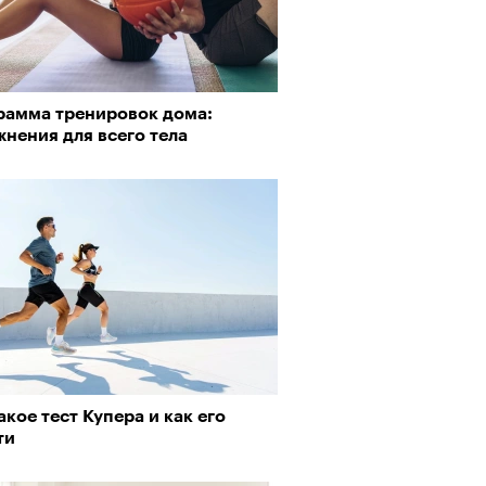
рамма тренировок дома:
нения для всего тела
акое тест Купера и как его
ти
Визионеры» и masters:dom
ели первую резиденцию