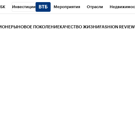
РБК
Инвестиции
Мероприятия
Отрасли
Недвижимос
и
Телеканал
РБК Вино
Спорт
Школа управления РБК
РБ
ЗИОНЕРЫ
НОВОЕ ПОКОЛЕНИЕ
КАЧЕСТВО ЖИЗНИ
FASHION REVIEW
РБК Life
Тренды
Визионеры
Национальные проекты
Горо
 Бизнес-среда
Дискуссионный клуб
Исследования
Кредитны
Газета
Спецпроекты СПб
Конференции СПб
Спецпроекты
трагентов
Политика
Экономика
Бизнес
Технологии и мед
ой валюты