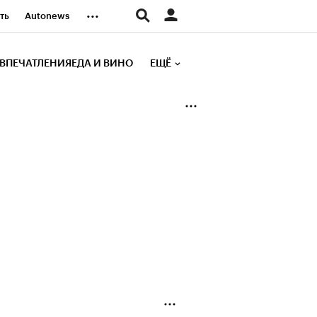
...
ть
Autonews
К Образование
ВПЕЧАТЛЕНИЯ
ЕДА И ВИНО
ЕЩЁ
д
Стиль
е рейтинги
иа
Финансы