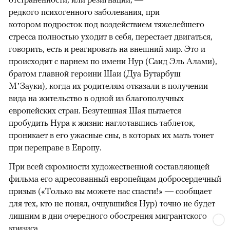
редкого психогенного заболевания, при
котором подросток под воздействием тяжелейшего
стресса полностью уходит в себя, перестает двигаться,
говорить, есть и реагировать на внешний мир. Это и
происходит с парнем по имени Нур (Саид Эль Алами),
братом главной героини Шаи (Дуа Бутарбуш
М’Зауки), когда их родителям отказали в получении
вида на жительство в одной из благополучных
европейских стран. Безутешная Шая пытается
пробудить Нура к жизни: наглотавшись таблеток,
проникает в его ужасные сны, в которых их мать тонет
при переправе в Европу.
При всей скромности художественной составляющей
фильма его адресованный европейцам добросердечный
призыв («Только вы можете нас спасти!» — сообщает
для тех, кто не понял, очнувшийся Нур) точно не будет
лишним в дни очередного обострения мигрантского
кризиса.