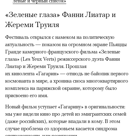
левые и черный список»
«Зеленые глаза» Фанни Лиатар и
Жереми Труиля
Фестиваль открылся с намеком на политическую
актуальность — показом на огромном экране Пьяццы
Гранде камерного французского фильма «Зеленые
глаза» (Les Yeux Verts) режиссерского дуэта Фанни
Лиатар и Жереми Труиля. Прошлая
их кинолента «Гагарин» — отнюдь не байопик первого
космонавта в мире, а хроника сноса многоквартирного
комплекса на парижской окраине, которому было
присвоено его имя.
Новый фильм уступает «Гагарину» в оригинальности:
мы уже видели кино про детей из эмигрантских семей
(даже российских), которые впадали в кому. В этом
случае проблема со здоровьем касается синдрома
отстраненности, или резигнации, —