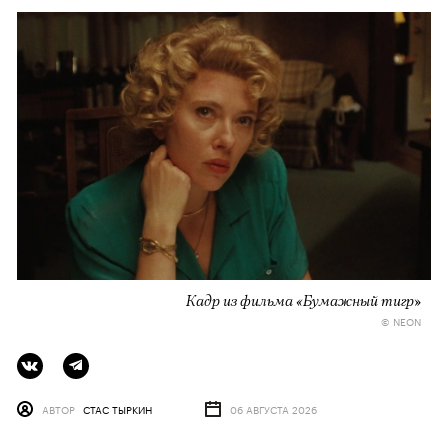
Кадр из фильма «Бумажный тигр»
© NEON
АВТОР
СТАС ТЫРКИН
06 АВГУСТА 2026