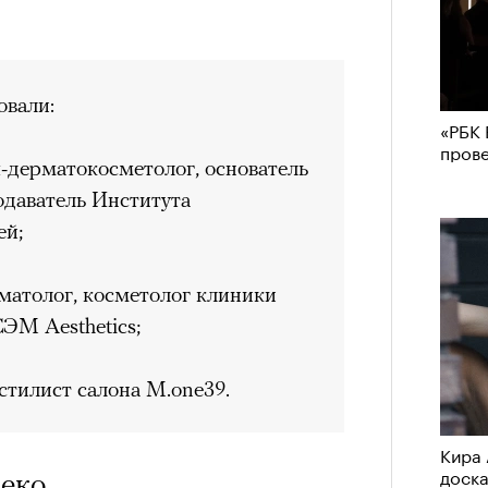
вали:
«РБК 
пров
ч-дерматокосметолог, основатель
одаватель Института
й;
матолог, косметолог клиники
ЭМ Aesthetics;
стилист салона М.оne39.
Кира 
доск
веко