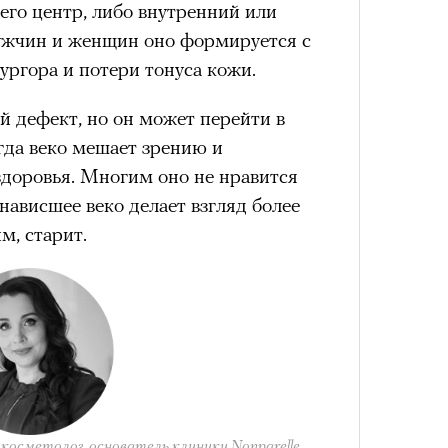
его центр, либо внутренний или
ужчин и женщин оно формируется с
ургора и потери тонуса кожи.
4 кол
й дефект, но он может перейти в
пропу
гда веко мешает зрению и
здоровья. Многим оно не нравится
 нависшее веко делает взгляд более
м, старит.
Карго
ткани
косметолог, основатель клиники Nonparelle,