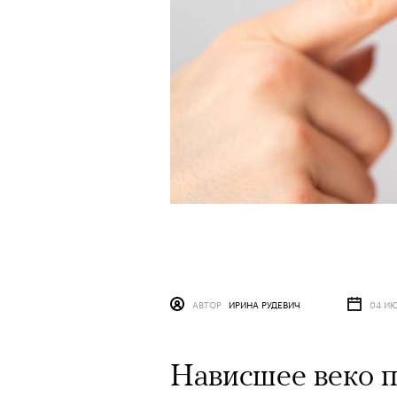
АВТОР
ИРИНА РУДЕВИЧ
04 ИЮ
Нависшее веко п