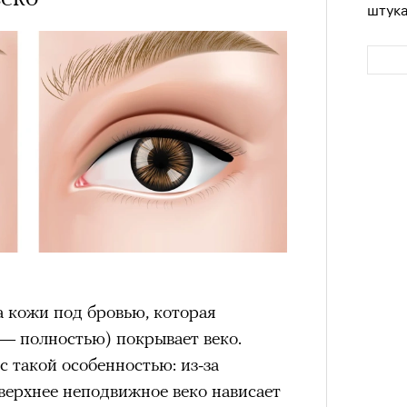
штук
Сможе
отвеч
а кожи под бровью, которая
 — полностью) покрывает веко.
 такой особенностью: из-за
 верхнее неподвижное веко нависает