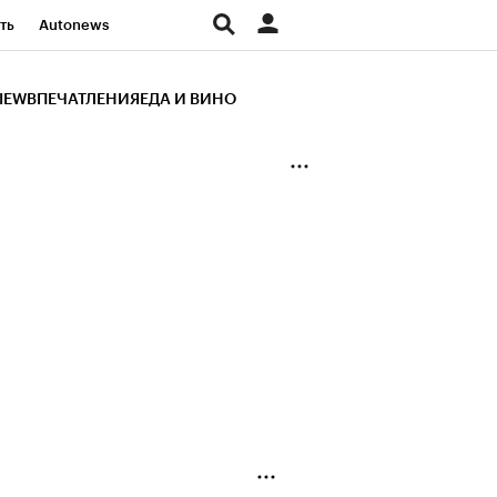
ть
Autonews
К Образование
IEW
ВПЕЧАТЛЕНИЯ
ЕДА И ВИНО
д
Стиль
Крипто
и
Франшизы
Газета
ов
Политика
ты