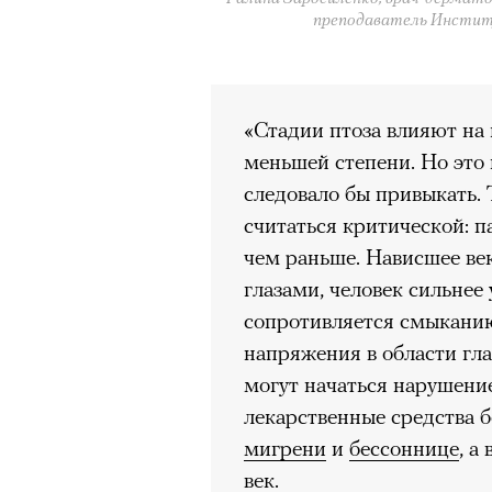
преподаватель Институ
«Стадии птоза влияют на 
меньшей степени. Но это 
следовало бы привыкать. 
считаться критической: п
чем раньше. Нависшее ве
глазами, человек сильнее 
сопротивляется смыканию
напряжения в области гла
могут начаться нарушение
лекарственные средства б
мигрени
и
бессоннице
, а
век.