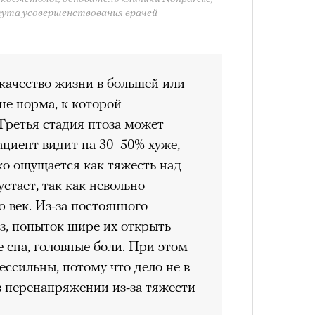
лета
та усовершенствования врачей
качество жизни в большей или
не норма, к которой
Третья стадия птоза может
ациент видит на 30–50% хуже,
ко ощущается как тяжесть над
устает, так как невольно
100 л
косме
 век. Из-за постоянного
з, попыток шире их открыть
 сна, головные боли. При этом
ессильны, потому что дело не в
 в перенапряжении из-за тяжести