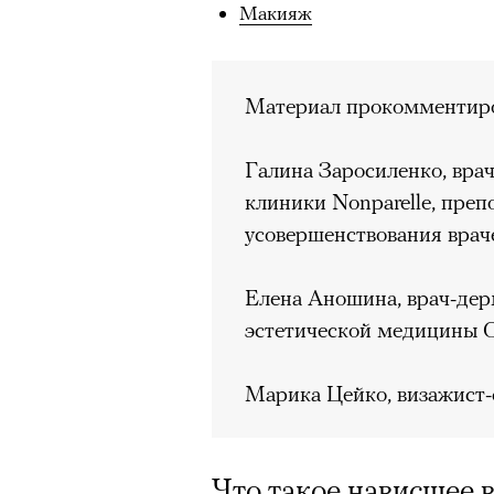
Макияж
Материал прокомментиро
Галина Заросиленко, вра
клиники Nonparelle, преп
усовершенствования враче
Елена Аношина, врач-дер
эстетической медицины С
Марика Цейко, визажист-
Что такое нависшее 