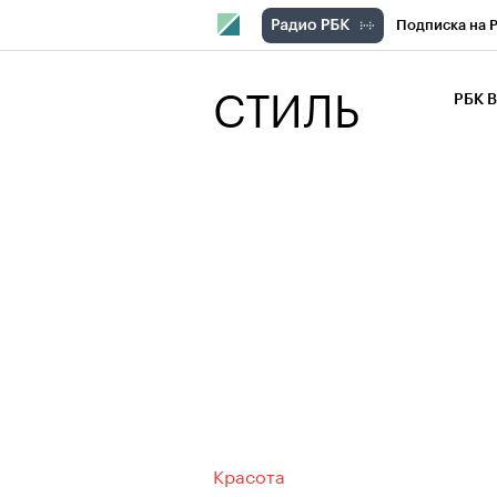
Подписка на 
РБК Компани
СТИЛЬ
РБК 
РБК Курсы
РБК Бизнес-с
Спецпроекты
Экономика
Красота