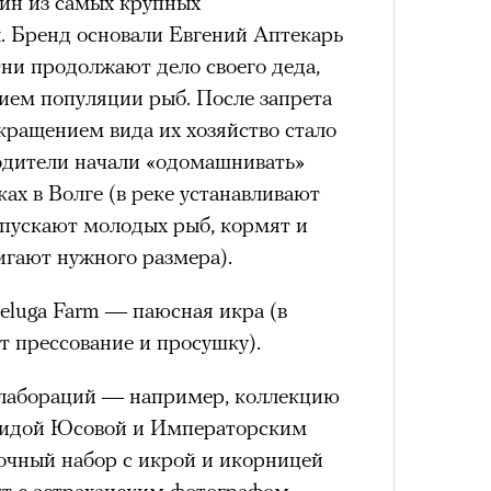
ин из самых крупных
. Бренд основали Евгений Аптекарь
ни продолжают дело своего деда,
ием популяции рыб. После запрета
4 кол
окращением вида их хозяйство стало
пропу
одители начали «одомашнивать»
ках в Волге (в реке устанавливают
апускают молодых рыб, кормят и
игают нужного размера).
eluga Farm — паюсная икра (в
т прессование и просушку).
ллабораций — например, коллекцию
аидой Юсовой и Императорским
Карго
чный набор с икрой и икорницей
ткани
т с астраханским фотографом