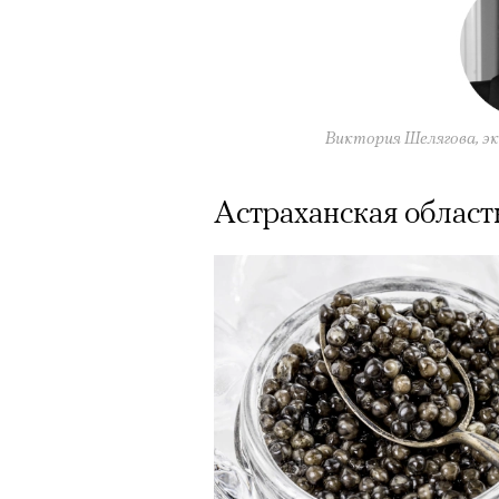
Виктория Шелягова, э
Астраханская област