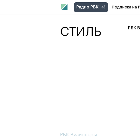
Подписка на 
РБК Компани
СТИЛЬ
РБК 
РБК Курсы
РБК Бизнес-с
Спецпроекты
Экономика
РБК Визионеры