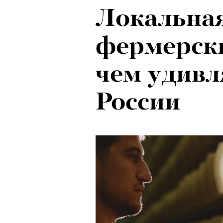
Локальная
фермерски
чем удив
России