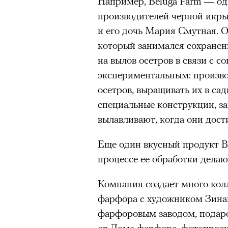
Например, Beluga Farm — од
производителей черной икры
и его дочь Мария Смутная. О
который занимался сохранен
на вылов осетров в связи с с
экспериментальным: произв
осетров, выращивать их в сад
специальные конструкции, з
вылавливают, когда они дост
Еще один вкусный продукт B
процессе ее обработки делаю
Компания создает много ко
фарфора с художником Зин
фарфоровым заводом, подаро
от Дома фарфора, фотопроек