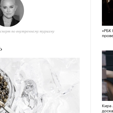
«РБК 
ксперт по внутреннему туризму
пров
ь
Кира 
доск