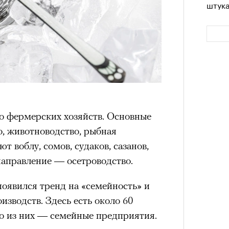
штук
о фермерских хозяйств. Основные
, животноводство, рыбная
Сможе
 воблу, сомов, судаков, сазанов,
отвеч
направление — осетроводство.
появился тренд на «семейность» и
изводств. Здесь есть около 60
о из них — семейные предприятия.