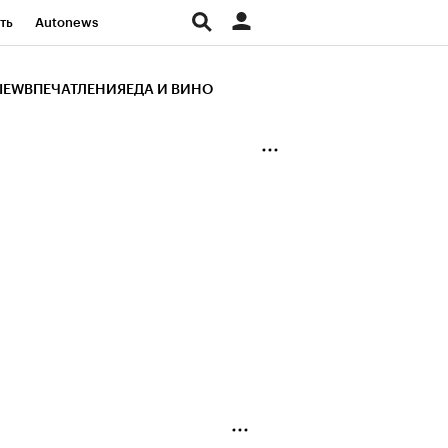
ть
Autonews
К Образование
IEW
ВПЕЧАТЛЕНИЯ
ЕДА И ВИНО
д
Стиль
Крипто
и
Франшизы
Газета
ов
Политика
ты