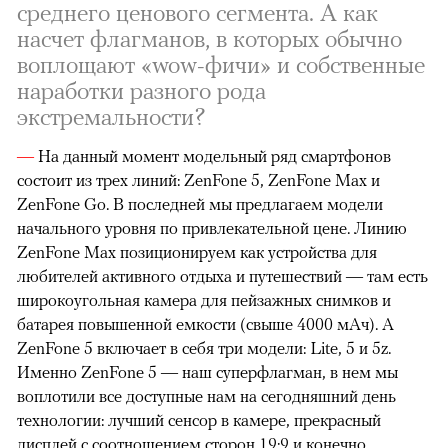
среднего ценового сегмента. А как
насчет флагманов, в которых обычно
воплощают «wow-фичи» и собственные
наработки разного рода
экстремальности?
—
На данный момент модельный ряд смартфонов
состоит из трех линий: ZenFone 5, ZenFone Max и
ZenFone Go. В последней мы предлагаем модели
начального уровня по привлекательной цене. Линию
ZenFone Max позиционируем как устройства для
любителей активного отдыха и путешествий — там есть
широкоугольная камера для пейзажных снимков и
батарея повышенной емкости (свыше 4000 мАч). А
ZenFone 5 включает в себя три модели: Lite, 5 и 5z.
Именно ZenFone 5 — наш суперфлагман, в нем мы
воплотили все доступные нам на сегодняшний день
технологии: лучший сенсор в камере, прекрасный
дисплей с соотношением сторон 19:9 и конечно