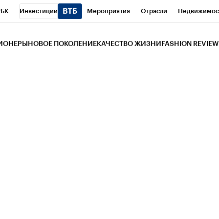
РБК
Инвестиции
Мероприятия
Отрасли
Недвижимос
и
Телеканал
РБК Вино
Спорт
Школа управления РБК
РБ
ЗИОНЕРЫ
НОВОЕ ПОКОЛЕНИЕ
КАЧЕСТВО ЖИЗНИ
FASHION REVIEW
РБК Life
Тренды
Визионеры
Национальные проекты
Горо
 Бизнес-среда
Дискуссионный клуб
Исследования
Кредитны
Газета
Спецпроекты СПб
Конференции СПб
Спецпроекты
трагентов
Политика
Экономика
Бизнес
Технологии и мед
ой валюты