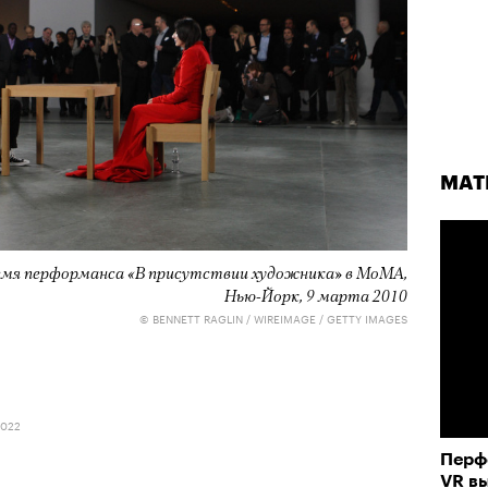
МАТ
МАТ
МАТ
ремя перформанса «В присутствии художника» в МоМА,
Группа альпинистов поднимается на Эльбрус
Кадр из фильма «Бумажный тигр»
Нью-Йорк, 9 марта 2010
© НИКИТА ШЕЛАЙКИН / PEXELS
© NEON
© BENNETT RAGLIN / WIREIMAGE / GETTY IMAGES
СТА 2026
06 АВГУСТА 2026
2022
Перф
Лока
Приро
VR вы
двой
прог