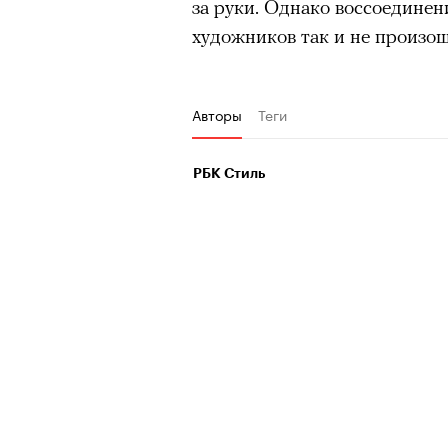
за руки. Однако воссоединен
человеком, дважды покоривш
очнувшийся Нур) точно не б
художников так и не произо
планеты без использования к
обострения мигрантского кри
Авторы
Теги
Адресованн
РБК Стиль
добросерд
точно не б
дни очередн
мигрантск