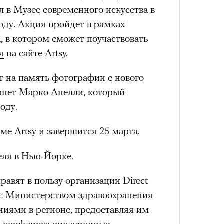
 в Музее современного искусства в
нни Лиатар и Жереми
ду. Акция пройдет в рамках
состоянием предельной
, в котором сможет поучаствовать
Можн
м
исчезает информационный шум
и
я
на сайте Artsy.
Лока
в пр
ий момент.
бассе
опыта
ом на политическую актуальность —
пуст
т на память фотографии с нового
е Пьяццы Гранде
и вызывают
мощный выброс
анет Марко Анелли, который
ма «Зеленые глаза» (Les Yeux
зг запоминает восхождение как один
оду.
 жизни.
 Фанни Лиатар и Жереми Труиля.
рин» — отнюдь не байопик первого
ановится способом выйти из
е Artsy и завершится 25 марта.
а сноса многоквартирного
 и
почувствовать контроль над собой
.
аине, которому было присвоено его
ля в Нью-Йорке.
опасности в горах создает между
е связи и чувство доверия
.
равят в пользу организации Direct
уществование «гена высоты», но
рину» в оригинальности: мы уже
т с Министерством здравоохранения
му чаще тянутся люди с высокой
игрантских семей (даже
иями в регионе, предоставляя им
и готовностью к риску.
и в кому. В этом случае проблема со
о конфликта кислородные