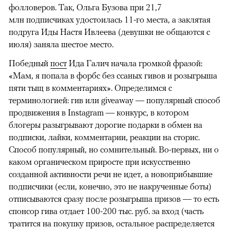
фолловеров. Так, Ольга Бузова при 21,7
млн подписчиках удостоилась 11-го места, а заклятая
подруга Иды Настя Ивлеева (девушки не общаются с
июля) заняла шестое место.
Победный
пост
Ида Галич начала громкой фразой:
«Мам, я попала в форбс без ссаных гивов и розыгрыша
пяти тыщ в комментариях». Определимся с
терминологией: гив или giveaway — популярный способ
продвижения в Instagram — конкурс, в котором
блогеры разыгрывают дорогие подарки в обмен на
подписки, лайки, комментарии, реакции на сторис.
Способ популярный, но сомнительный. Во-первых, ни о
каком органическом приросте при искусственно
созданной активности речи не идет, а новоприбывшие
подписчики (если, конечно, это не накрученные боты)
отписываются сразу после розыгрыша призов — то есть
спонсор гива отдает 100-200 тыс. руб. за вход (часть
тратится на покупку призов, остальное распределяется