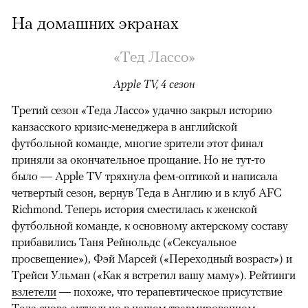
На домашних экранах
«Тед Лассо»
Apple TV, 4 сезон
Третий сезон «Теда Лассо» удачно закрыл историю
канзасского кризис-менеджера в английской
футбольной команде, многие зрители этот финал
приняли за окончательное прощание. Но не тут-то
было — Apple TV тряхнула фем-оптикой и написала
четвертый сезон, вернув Теда в Англию и в клуб AFC
Richmond. Теперь история сместилась к женской
футбольной команде, к основному актерскому составу
прибавились Таня Рейнольдс («Сексуальное
просвещение»), Фэй Марсей («Переходный возраст») и
00:00
/
00:00
Трейси Ульман («Как я встретил вашу маму»). Рейтинги
взлетели
— похоже, что терапевтическое присутствие