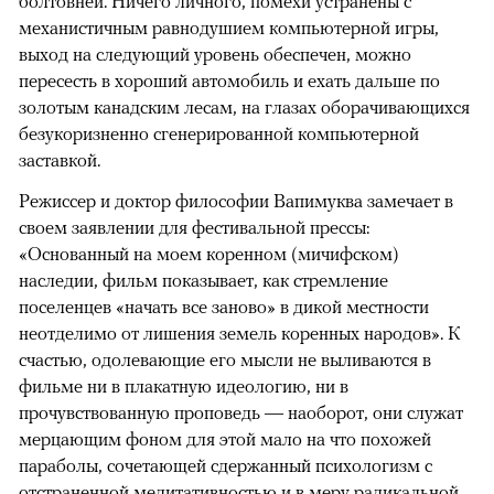
болтовней. Ничего личного, помехи устранены с
механистичным равнодушием компьютерной игры,
выход на следующий уровень обеспечен, можно
пересесть в хороший автомобиль и ехать дальше по
золотым канадским лесам, на глазах оборачивающихся
безукоризненно сгенерированной компьютерной
заставкой.
Режиссер и доктор философии Вапимуква замечает в
своем заявлении для фестивальной прессы:
«Основанный на моем коренном (мичифском)
наследии, фильм показывает, как стремление
поселенцев «начать все заново» в дикой местности
неотделимо от лишения земель коренных народов». К
счастью, одолевающие его мысли не выливаются в
фильме ни в плакатную идеологию, ни в
прочувствованную проповедь — наоборот, они служат
мерцающим фоном для этой мало на что похожей
параболы, сочетающей сдержанный психологизм с
отстраненной медитативностью и в меру радикальной