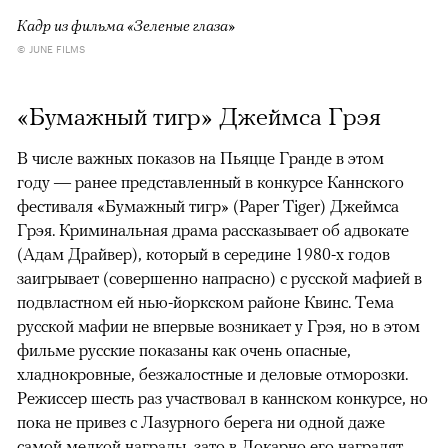
Кадр из фильма «Зеленые глаза»
© JUNE FILMS
«Бумажный тигр» Джеймса Грэя
В числе важных показов на Пьяцце Гранде в этом
году — ранее представленный в конкурсе Каннского
фестиваля «Бумажный тигр» (Paper Tiger) Джеймса
Грэя. Криминальная драма рассказывает об адвокате
(Адам Драйвер), который в середине 1980-х годов
заигрывает (совершенно напрасно) с русской мафией в
подвластном ей нью-йоркском районе Квинс. Тема
русской мафии не впервые возникает у Грэя, но в этом
фильме русские показаны как очень опасные,
хладнокровные, безжалостные и деловые отморозки.
Режиссер шесть раз участвовал в каннском конкурсе, но
пока не привез с Лазурного берега ни одной даже
самой мелкой награды, зато в Локарно его наградят