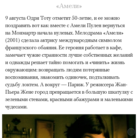
«Амели»
9 августа Одри Тоту отметит 50-летие, и ее можно
поздравить вот как: вместе с Амели Пулен вернуться
на Монмартр начала нулевых. Мелодрама «Амели»
(2001) сделала актрису международным символом
французского обаяния. Ее героиня работает в кафе,
замечает чужие странности лучше собственных желаний
и однажды решает тайно помогать и «чинить» жизнь
окружающим: возвращать людям потерянные
воспоминания, знакомить одиночек, подталкивать
судьбу локтем. А вокруг — Париж. У режиссера Жан-
Пьера Жене город превращается в большую шкатулку с
зелеными стенами, красными абажурами и маленькими
чудесами.