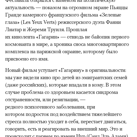
актуальность — показом на огромном экране Пьяццы
Гранде камерного французского фильма «Зеленые
глаза» (Les Yeux Verts) режиссерского дуэта Фанни
Лиатар и Жереми Труиля. Прошлая
их кинолента «Гагарин» — отнюдь не байопик первого
космонавта в мире, а хроника сноса многоквартирного
комплекса на парижской окраине, которому было
присвоено его имя.
Новый фильм уступает «Гагарину» в оригинальности:
мы уже видели кино про детей из эмигрантских семей
(даже российских), которые впадали в кому. В этом
случае проблема со здоровьем касается синдрома
отстраненности, или резигнации, —
редкого психогенного заболевания, при
котором подросток под воздействием тяжелейшего
стресса полностью уходит в себя, перестает двигаться,
говорить, есть и реагировать на внешний мир. Это и
происходит с парнем по имени Нур (Саид Эль Алами),