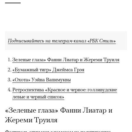
Подписывайтесь на телеграм-канал «РБК Стиль»
Зеленые глаза» Фанни Лиатар и Жереми Труиля
«Бумажный тигр» Джеймса Грэя
«Охота» Уэйна Вапимуквы
Ретроспектива «Красное и черное: голливудские
левые и черный список»
«Зеленые глаза» Фанни Лиатар и
Жереми Труиля
Фестиваль открылся с намеком на политическую