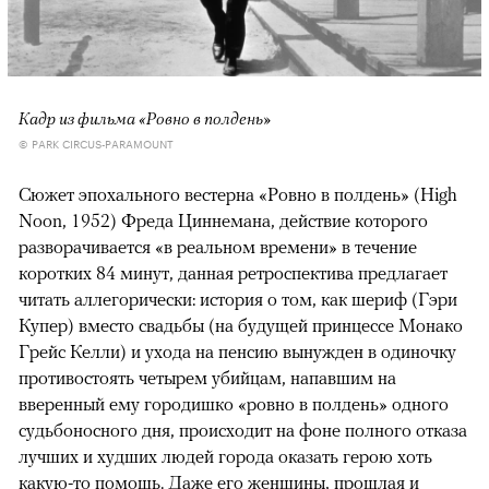
Кадр из фильма «Ровно в полдень»
© PARK CIRCUS-PARAMOUNT
Сюжет эпохального вестерна «Ровно в полдень» (High
Noon, 1952) Фреда Циннемана, действие которого
разворачивается «в реальном времени» в течение
коротких 84 минут, данная ретроспектива предлагает
читать аллегорически: история о том, как шериф (Гэри
Купер) вместо свадьбы (на будущей принцессе Монако
Грейс Келли) и ухода на пенсию вынужден в одиночку
противостоять четырем убийцам, напавшим на
вверенный ему городишко «ровно в полдень» одного
судьбоносного дня, происходит на фоне полного отказа
лучших и худших людей города оказать герою хоть
какую-то помощь. Даже его женщины, прошлая и