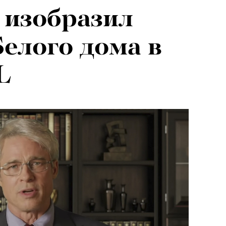
 изобразил
Белого дома в
L