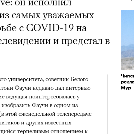
ive: он исполнил
 из самых уважаемых
рьбе с COVID-19 на
левидении и предстал в
Чипсы
го университета, советник Белого
рекл
тони Фаучи
недавно дал интервью
Мур
ие ведущая поинтересовалась у
ы изобразить Фаучи в одном из
 (в этой еженедельной телепередаче
литиков и других известных
ящийся терпеливым отношением к