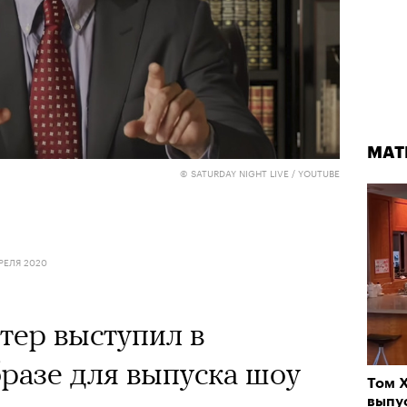
МАТ
© SATURDAY NIGHT LIVE / YOUTUBE
РЕЛЯ 2020
тер выступил в
разе для выпуска шоу
Том 
выпу