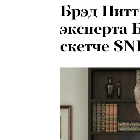
Брэд Питт
эксперта 
скетче SN