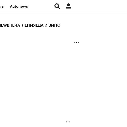
ть
Autonews
К Образование
IEW
ВПЕЧАТЛЕНИЯ
ЕДА И ВИНО
д
Стиль
Крипто
и
Франшизы
Газета
ов
Политика
ты