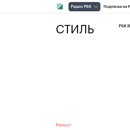
Подписка на 
РБК Компани
СТИЛЬ
РБК 
РБК Курсы
РБК Бизнес-с
Спецпроекты
Экономика
Репост