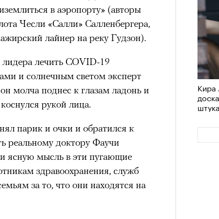
иземлиться в аэропорту» (авторы
лота Чесли «Салли» Салленбергера,
сажирский лайнер на реку Гудзон).
 лидера лечить COVID-19
ми и солнечным светом эксперт
Кира 
он молча поднес к глазам ладонь и
доск
о коснулся рукой лица.
штук
нял парик и очки и обратился к
ть реальному доктору Фаучи
 и ясную мысль в эти пугающие
отникам здравоохранения, служб
емьям за то, что они находятся на