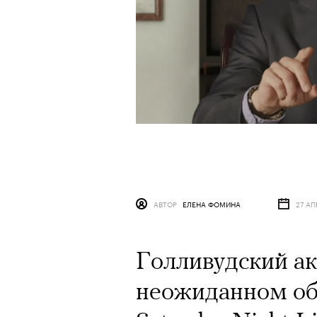
АВТОР
ЕЛЕНА ФОМИНА
27 АП
Голливудский ак
неожиданном об