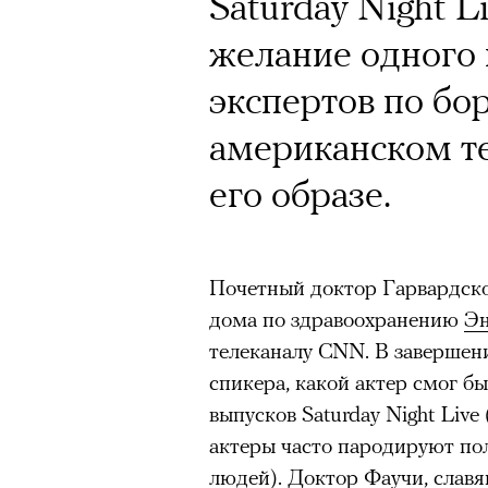
Saturday Night L
желание одного
экспертов по бо
американском те
его образе.
Почетный доктор Гарвардско
дома по здравоохранению
Эн
телеканалу CNN. В завершен
спикера, какой актер смог б
выпусков Saturday Night Live
актеры часто пародируют по
людей). Доктор Фаучи, слав