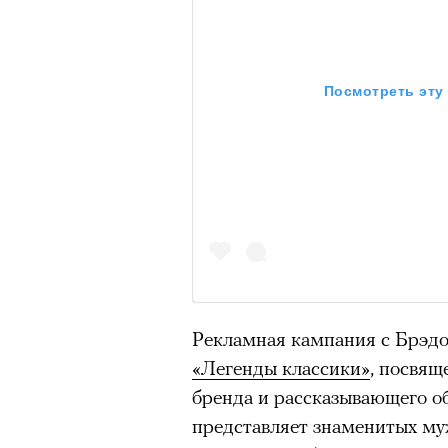
Посмотреть эту
Роу
1
8
из
Рекламная кампания с Брэдо
Eko
Кадр из сериала «Мыс страха»
© ПР
«Легенды классики»
, посвящ
© APPLE INC.
бренда и рассказывающего о
представляет знаменитых муж
Человек и закон
Критикуя кейс с Роузи Ханти