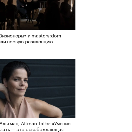
канская готика: что такое
ал «Острые предметы»
Визионеры» и masters:dom
т ли человек прожить 180 лет:
ели первую резиденцию
ает Станислав Скакун
Альтман, Altman Talks: «Умение
лаборации, которые нельзя
азать — это освобождающая
стить