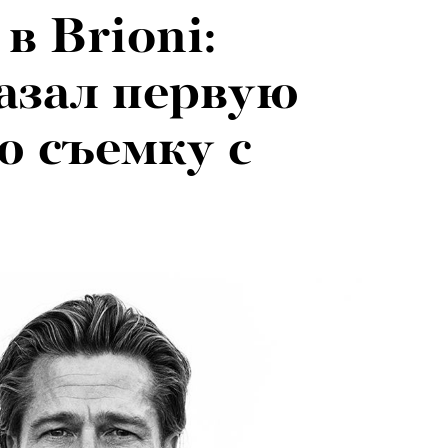
в Brioni:
евы:
страха» с
азал первую
г — о скандале
 Бардемом
 съемку с
и Роузи
 современном
н-Уайтли