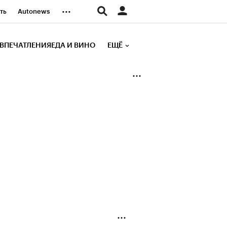
...
ть
Autonews
К Образование
ВПЕЧАТЛЕНИЯ
ЕДА И ВИНО
ЕЩЁ
д
Стиль
е рейтинги
иа
Финансы