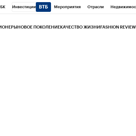
РБК
Инвестиции
Мероприятия
Отрасли
Недвижимос
и
Телеканал
РБК Вино
Спорт
Школа управления РБК
РБ
ЗИОНЕРЫ
НОВОЕ ПОКОЛЕНИЕ
КАЧЕСТВО ЖИЗНИ
FASHION REVIEW
РБК Life
Тренды
Визионеры
Национальные проекты
Горо
 Бизнес-среда
Дискуссионный клуб
Исследования
Кредитны
Газета
Спецпроекты СПб
Конференции СПб
Спецпроекты
трагентов
Политика
Экономика
Бизнес
Технологии и мед
ой валюты