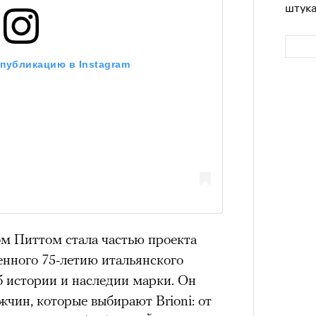
штук
 публикацию в Instagram
Сможе
Карго
отвеч
ткани
лета
зи Хантингтон-Уайтли в рекламной кампании
м Питтом стала частью проекта
ЧИТ
nika
ЕСС-СЛУЖБА EKONIKA
енного 75-летию итальянского
б истории и наследии марки. Он
чин, которые выбирают Brioni: от
нгтон-Уайтли, одни пользователи