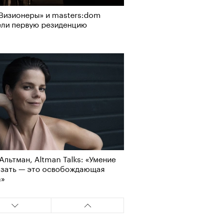
Визионеры» и masters:dom
ели первую резиденцию
Альтман, Altman Talks: «Умение
азать — это освобождающая
а»