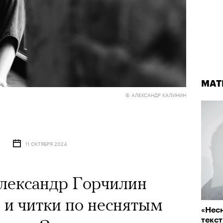
МАТ
© АЛЕКСАНДР КАЛИНИН
11 ОКТЯБРЯ 2024
Александр Горчилин
и и читки по неснятым
«‎Нес
текст