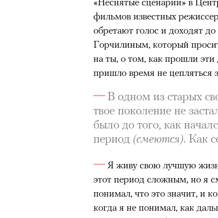
«Неснятые сценарии» в Цент
фильмов известных режиссер
обретают голос и доходят до
Горчилиным, который просит
на ты, о том, как прошли эти 
пришло время не цепляться з
В одном из старых св
твое поколение не заст
было до того, как нача
период
(смеются)
. Как 
Я живу свою лучшую жизнь
этот период сложным, но я с
понимал, что это значит, и к
когда я не понимал, как даль