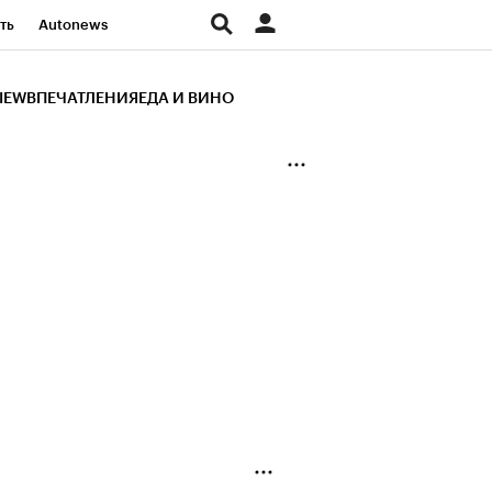
ть
Autonews
К Образование
IEW
ВПЕЧАТЛЕНИЯ
ЕДА И ВИНО
д
Стиль
Крипто
и
Франшизы
Газета
ов
Политика
ты