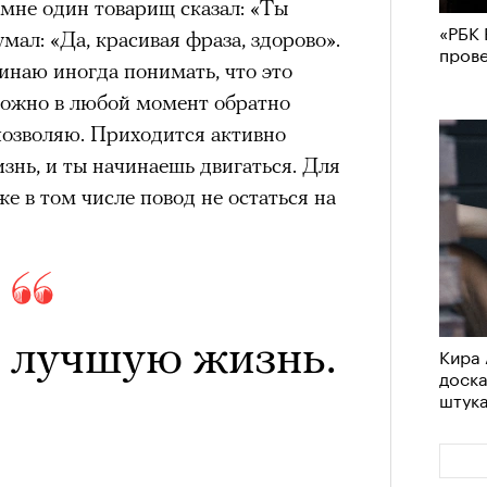
 мне один товарищ сказал: «Ты
«РБК 
мал: «Да, красивая фраза, здорово».
пров
чинаю иногда понимать, что это
 можно в любой момент обратно
 позволяю. Приходится активно
изнь, и ты начинаешь двигаться. Для
е в том числе повод не остаться на
 лучшую жизнь.
Кира 
доск
штук