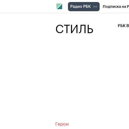
Подписка на 
РБК Компани
СТИЛЬ
РБК 
РБК Курсы
РБК Бизнес-с
Спецпроекты
Экономика
Герои