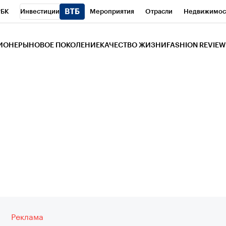
РБК
Инвестиции
Мероприятия
Отрасли
Недвижимос
и
Телеканал
РБК Вино
Спорт
Школа управления РБК
РБ
ЗИОНЕРЫ
НОВОЕ ПОКОЛЕНИЕ
КАЧЕСТВО ЖИЗНИ
FASHION REVIEW
РБК Life
Тренды
Визионеры
Национальные проекты
Горо
 Бизнес-среда
Дискуссионный клуб
Исследования
Кредитны
Газета
Спецпроекты СПб
Конференции СПб
Спецпроекты
трагентов
Политика
Экономика
Бизнес
Технологии и мед
ой валюты
Реклама