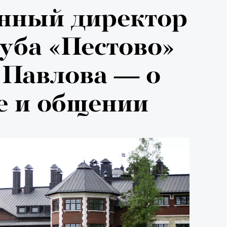
026: что
нный директор
на открытии
уба «Пестово»
 авторского
 Павлова — о
е и общении
«РБК 
пров