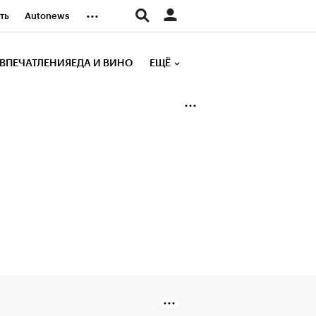
...
ть
Autonews
К Образование
ВПЕЧАТЛЕНИЯ
ЕДА И ВИНО
ЕЩЁ
д
Стиль
е рейтинги
иа
Финансы