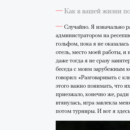
Как в вашей жизни п
«Зеленые глаза» Фа
Труиля
Случайно. Я изначально р
администратором на ресепше
Фестиваль открылся с намек
гольфом, пока я не оказалась
показом на огромном экран
отель, место моей работы, и
камерного французского филь
даже тогда я не сразу заинте
Verts) режиссерского дуэта
беседа с моим зарубежным к
Прошлая их кинолента «Гага
говорил: «Разговаривать с кл
космонавта в мире, а хроник
этого важно понимать, что и
комплекса на парижской окр
приезжало, конечно же, ради 
имя.
втянулась, игра завлекла ме
потом турниры. И вот я здесь
Новый фильм уступает «Гага
видели кино про детей из эм
российских), которые впадал