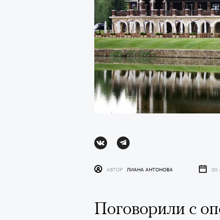
АВТОР
ЛИАНА АНТОНОВА
30 
АВТОР
СТАС ТЫРКИН
06 АВГУ
Поговорили с о