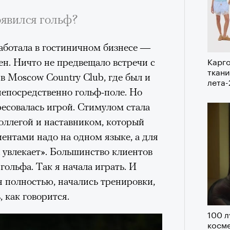
оявился гольф?
нни Лиатар и Жереми
аботала в гостиничном бизнесе —
Лока
Карго
н. Ничто не предвещало встречи с
бассе
ом на политическую актуальность —
ткани
 в Moscow Country Club, где был и
пуст
лета
е Пьяццы Гранде
 непосредственно гольф-поле. Но
ма «Зеленые глаза» (Les Yeux
ресовалась игрой. Стимулом стала
 Фанни Лиатар и Жереми Труиля.
оллегой и наставником, который
рин» — отнюдь не байопик первого
иентами надо на одном языке, а для
а сноса многоквартирного
х увлекает». Большинство клиентов
аине, которому было присвоено его
гольфа. Так я начала играть. И
ня полностью, начались тренировки,
, как говорится.
рину» в оригинальности: мы уже
игрантских семей (даже
100 л
косме
и в кому. В этом случае проблема со