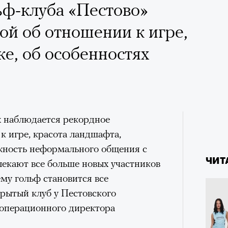
 Тыркин рассказывает о
ьф-клуба «Пестово»
на остросоциальные
й об отношении к игре,
ке, об особенностях
рам-канал «РБК Стиль»
х наблюдается рекордное
Лока
 к игре, красота ландшафта,
4 кол
Корей
пропу
жность неформального общения с
взро
ар и Жереми Труиля
ЧИТ
лекают все больше новых участников
ему гольф становится все
Грэя
крытый клуб у Пестовского
 операционного директора
рное: голливудские левые и черный