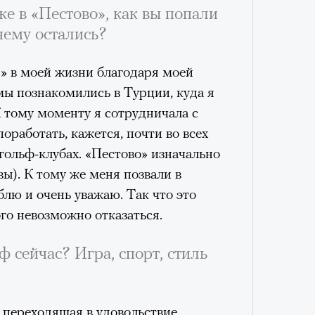
же в «Пестово», как вы попали
Кира 
чему остались?
доск
штук
я» в моей жизни благодаря моей
мы познакомились в Турции, куда я
К тому моменту я сотрудничала с
поработать, кажется, почти во всех
гольф-клубах. «Пестово» изначально
ы). К тому же меня позвали в
лю и очень уважаю. Так что это
го невозможно отказаться.
Сможе
отвеч
ф сейчас? Игра, спорт, стиль
, переходящая в удовольствие,