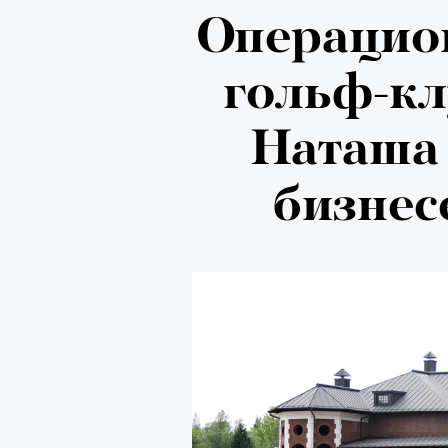
Локарно-2
Операцио
показали 
гольф-кл
фестиваля
Наташа
кино
бизнес