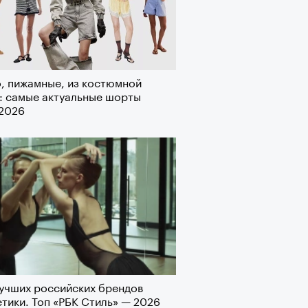
рно-2025: перестрелки в
, пижамные, из костюмной
йне и горизонтальные танцы в
: самые актуальные шорты
ыне
-2026
учших российских брендов
тики. Топ «РБК Стиль» — 2026