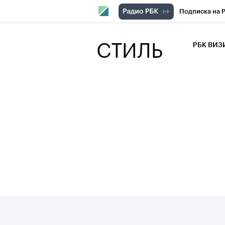
Подписка на 
РБК Компани
СТИЛЬ
РБК ВИ
РБК Курсы
Крипто
РБК
Франшизы
Проверка кон
Рынок наличн
Впечатления