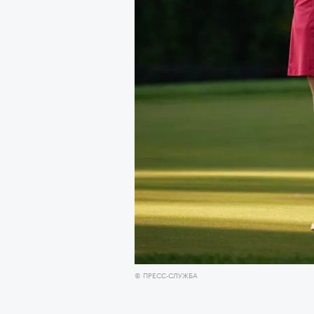
очнувшийся Нур) точно не б
обострения мигрантского кри
Адресованн
добросерд
точно не б
дни очередн
мигрантск
© ПРЕСС-СЛУЖБА