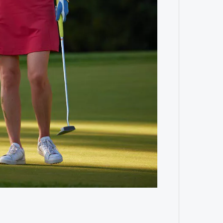
удет лишним в дни очередного
зиса.
Умный
осваи
Trave
ый европейцам
«РБК 
пров
ечный призыв
удет лишним в
ого обострения
ого кризиса.