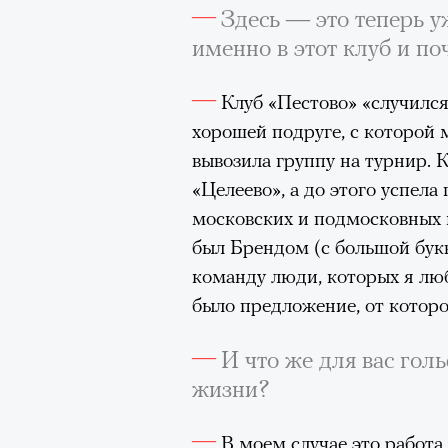
Здесь — это теперь у
именно в этот клуб и по
Клуб «Пестово» «случилс
хорошей подруге, с которой 
вывозила группу на турнир. 
«Целеево», а до этого успела 
московских и подмосковных 
был Брендом (с большой букв
команду люди, которых я люб
было предложение, от которо
И что же для вас голь
жизни?
Кадр из фильма «Зеленые глаза»
© JUNE FILMS
В моем случае это работа