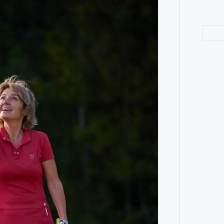
а
ации, —
вания, при котором подросток под
ресса полностью уходит в себя,
ь, есть и реагировать на внешний
рнем по имени Нур (Саид Эль
оини Шаи (Дуа Бутарбуш
м отказали в получении вида на
получных европейских стран.
Как т
обудить Нура к жизни:
выра
Вост
икает в его ужасные сны, в которых
в Европу.
ЧИТ
ственной составляющей фильма его
бросердечный призыв («Только вы
ет для тех, кто не понял,