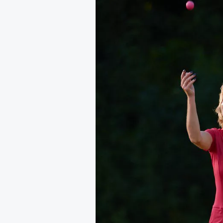
здоровьем касается синдром
отстраненности, или резигн
редкого психогенного заболе
воздействием тяжелейшего ст
перестает двигаться, говорит
мир. Это и происходит с па
Алами), братом главной гер
М’Зауки), когда их родителя
жительство в одной из благо
Безутешная Шая пытается пр
наглотавшись таблеток, прон
их мать тонет при переправе 
При всей скромности художе
адресованный европейцам до
можете нас спасти!» — сообща