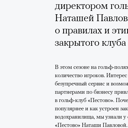
Кинокритик Стас
директором гол
первых показах 
Наташей Павлово
темы
о правилах и эти
закрытого клуба
Подписывайтесь на телег
В этом сезоне на гольф-поля
количество игроков. Интерес
безупречный сервис и возмо
Зеленые глаза» Фанни Лиат
партнерами по бизнесу прив
в гольф-клуб «Пестово». Поч
«Бумажный тигр» Джеймса 
популярнее и как устроен за
«Охота» Уэйна Вапимуквы
водохранилища, мы узнали у
Ретроспектива «Красное и че
«Пестово» Наташи Павловой.
список»