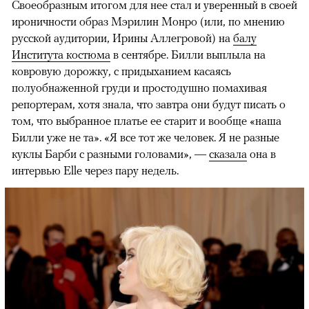
Своеобразным итогом для нее стал и уверенный в своей
ироничности образ Мэрилин Монро (или, по мнению
русской аудитории, Ирины Аллегровой) на
балу
Института костюма
в сентябре. Билли выплыла на
ковровую дорожку, c придыханием касаясь
полуобнаженной груди и простодушно помахивая
репортерам, хотя знала, что завтра они будут писать о
том, что выбранное платье ее старит и вообще «наша
Билли уже не та». «Я все тот же человек. Я не разные
куклы Барби с разными головами», —
сказала
она в
интервью Elle через пару недель.