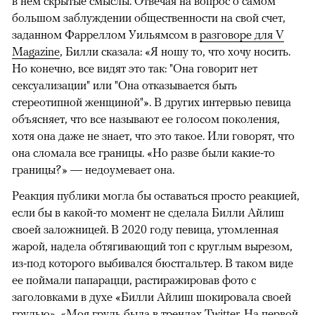
в нем скрытые смыслы. Отвечая на вопрос о самом
большом заблуждении общественности на свой счет,
заданном Фарреллом Уильямсом в
разговоре для V
Magazine
, Билли сказала: «Я ношу то, что хочу носить.
Но конечно, все видят это так: "Она говорит нет
сексуализации" или "Она отказывается быть
стереотипной женщиной"». В других интервью певица
объясняет, что все называют ее голосом поколения,
хотя она даже не знает, что это такое. Или говорят, что
она сломала все границы. «Но разве были какие-то
границы?» — недоумевает она.
Реакция публики могла бы оставаться просто реакцией,
если бы в какой-то момент не сделала Билли Айлиш
своей заложницей. В 2020 году певица, утомленная
жарой, надела обтягивающий топ с круглым вырезом,
из-под которого выбивался бюстгальтер. В таком виде
ее поймали папарацци, растиражировав фото с
заголовками в духе «Билли Айлиш шокировала своей
грудью». «Моя грудь была в трендах Twitter. На первой