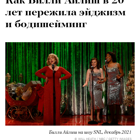
Как Билли Айлиш в 20
лет пережила эйджизм
и бодишейминг
Билли Айлиш на шоу SNL, декабрь 2021
© WILL HEATH / NBC / GETTY IMAGES