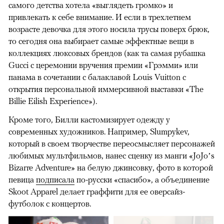
самого детства хотела «выглядеть громко» и
привлекать к себе внимание. И если в трехлетнем
возрасте девочка для этого носила трусы поверх брюк,
то сегодня она выбирает самые эффектные вещи в
коллекциях люксовых брендов (как та самая рубашка
Gucci с церемонии вручения премии «Грэмми» или
панама в сочетании с балаклавой Louis Vuitton с
открытия персональной иммерсивной выставки «The
Billie Eilish Experience»).
Кроме того, Билли кастомизирует одежду у
современных художников. Например, Slumpykev,
который в своем творчестве переосмысляет персонажей
любимых мультфильмов, нанес сценку из манги «JoJo’s
Bizarre Adventure» на белую джинсовку, фото в которой
певица
подписала
по-русски «спасибо», а объединение
Skoot Apparel делает граффити для ее оверсайз-
футболок с концертов.