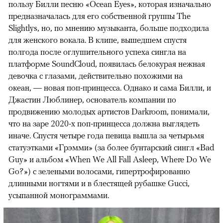
пользу Билли песню «Ocean Eyes», которая изначально
предназначалась для его собственной группы The
Slightlys, но, по мнению музыканта, больше подходила
для женского вокала. В клипе, вышедшем спустя
полгода после оглушительного успеха сингла на
платформе SoundCloud, появилась белокурая нежная
девочка с глазами, действительно похожими на
океан, — новая поп-принцесса. Однако и сама Билли, и
Джастин Люблинер, основатель компании по
продвижению молодых артистов Darkroom, понимали,
что на заре 2020-х поп-принцесса должна выглядеть
иначе. Спустя четыре года певица вышла за четырьмя
статуэтками «Грэмми» (за более бунтарский сингл «Bad
Guy» и альбом «When We All Fall Asleep, Where Do We
Go?») с зелеными волосами, гипертрофированно
длинными ногтями и в блестящей рубашке Gucci,
усыпанной монограммами.