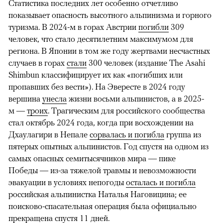
Статистика последних лет особенно отчетливо
показывает опасность высотного альпинизма и горного
туризма. В 2024-м в горах Австрии
погибли
309
человек, что стало десятилетним максимумом для
региона. В Японии в том же году жертвами несчастных
случаев в горах
стали
300 человек (издание The Asahi
Shimbun классифицирует их как «погибших или
пропавших без вести»). На Эвересте в 2024 году
вершина
унесла
жизни восьми альпинистов, а в 2025-
м —
троих
. Трагическим для российского сообщества
стал октябрь 2024 года, когда при восхождении на
Дхаулагири в Непале
сорвалась и погибла
группа из
пятерых опытных альпинистов. Год спустя на одном из
самых опасных семитысячников мира — пике
Победы — из-за тяжелой травмы и невозможности
эвакуации в условиях непогоды
осталась и погибла
российская альпинистка Наталья Наговицина; ее
поисково-спасательная операция была официально
прекращена спустя 11 дней.