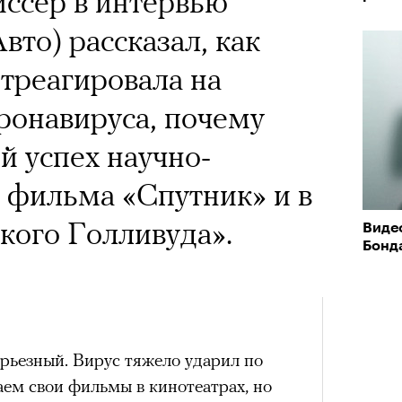
ссер в интервью
вто) рассказал, как
треагировала на
оронавируса, почему
й успех научно-
 фильма «Спутник» и в
ского Голливуда».
Видео
Бонд
ерьезный. Вирус тяжело ударил по
ем свои фильмы в кинотеатрах, но