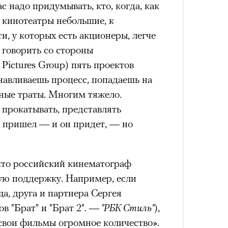
ас надо придумывать, кто, когда, как
е кинотеатры небольшие, к
и, у которых есть акционеры, легче
говорить со стороны
 Pictures Group) пять проектов
навливаешь процесс, попадаешь на
ные траты. Многим тяжело.
прокатывать, представлять
ь пришел — и он придет, — но
что российский кинематограф
ную поддержку. Например, если
ща, друга и партнера Сергея
в "Брат" и "Брат 2". —
"РБК Стиль"
),
 свои фильмы огромное количество».