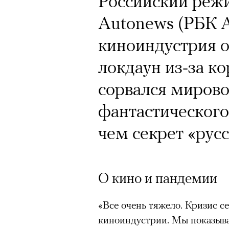
Российский режи
Autonews (РБК А
киноиндустрия о
локдаун из-за к
сорвался мирово
фантастического
чем секрет «рус
О кино и пандемии
«Все очень тяжело. Кризис с
киноиндустрии. Мы показыва