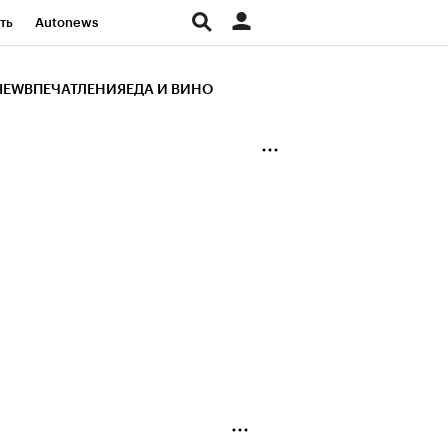
ть
Autonews
К Образование
IEW
ВПЕЧАТЛЕНИЯ
ЕДА И ВИНО
д
Стиль
Крипто
и
Франшизы
Газета
ов
Политика
ты