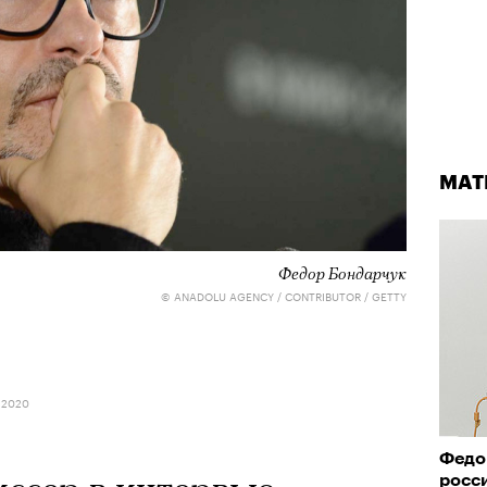
МАТ
Федор Бондарчук
© ANADOLU AGENCY / CONTRIBUTOR / GETTY
 2020
Федо
росс