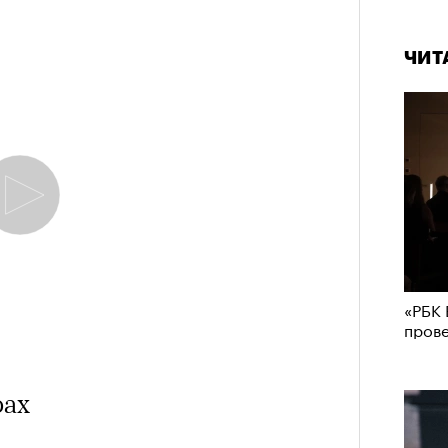
ЧИТ
«РБК 
пров
рах