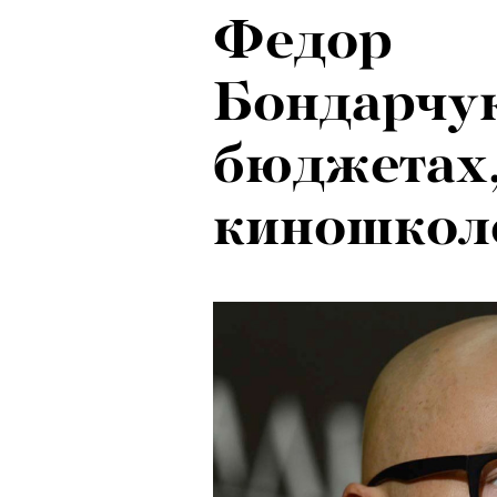
Федор
Бондарчук
бюджетах,
киношкол