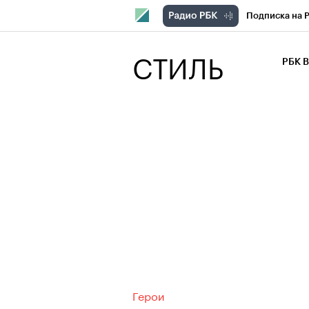
Подписка на 
РБК Компани
СТИЛЬ
РБК 
РБК Курсы
РБК Бизнес-с
Спецпроекты
Экономика
Герои