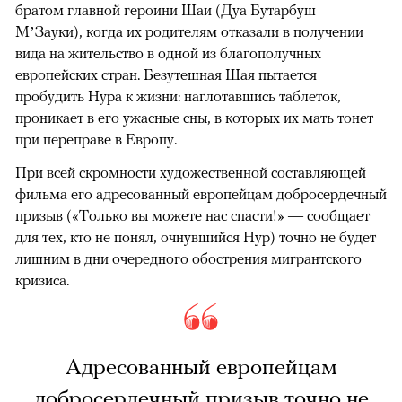
братом главной героини Шаи (Дуа Бутарбуш
М’Зауки), когда их родителям отказали в получении
вида на жительство в одной из благополучных
европейских стран. Безутешная Шая пытается
пробудить Нура к жизни: наглотавшись таблеток,
проникает в его ужасные сны, в которых их мать тонет
при переправе в Европу.
При всей скромности художественной составляющей
фильма его адресованный европейцам добросердечный
призыв («Только вы можете нас спасти!» — сообщает
для тех, кто не понял, очнувшийся Нур) точно не будет
лишним в дни очередного обострения мигрантского
кризиса.
Адресованный европейцам
добросердечный призыв точно не