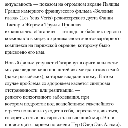
актуальность — показом на огромном экране Пьяццы
Гранде камерного французского фильма «Зеленые
глаза» (Les Yeux Verts) режиссерского дуэта Фанни
Лиатар и Жереми Труиля. Прошлая
их кинолента «Гагарин» — отнюдь не байопик первого
космонавта в мире, а хроника сноса многоквартирного
комплекса на парижской окраине, которому было
присвоено его имя.
Новый фильм уступает «Гагарину» в оригинальности:
мы уже видели кино про детей из эмигрантских семей
(даже российских), которые впадали в кому. В этом
случае проблема со здоровьем касается синдрома
отстраненности, или резигнации, —
редкого психогенного заболевания, при
котором подросток под воздействием тяжелейшего
стресса полностью уходит в себя, перестает двигаться,
говорить, есть и реагировать на внешний мир. Это и
происходит с парнем по имени Нур (Саид Эль Алами),