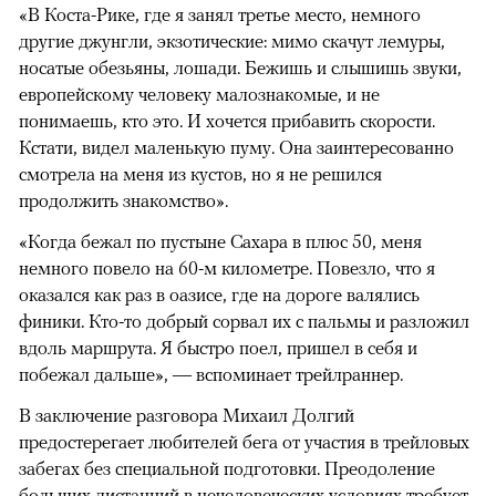
«В Коста-Рике, где я занял третье место, немного
другие джунгли, экзотические: мимо скачут лемуры,
носатые обезьяны, лошади. Бежишь и слышишь звуки,
европейскому человеку малознакомые, и не
понимаешь, кто это. И хочется прибавить скорости.
Кстати, видел маленькую пуму. Она заинтересованно
смотрела на меня из кустов, но я не решился
продолжить знакомство».
«Когда бежал по пустыне Сахара в плюс 50, меня
немного повело на 60-м километре. Повезло, что я
оказался как раз в оазисе, где на дороге валялись
финики. Кто-то добрый сорвал их с пальмы и разложил
вдоль маршрута. Я быстро поел, пришел в себя и
побежал дальше», — вспоминает трейлраннер.
В заключение разговора Михаил Долгий
предостерегает любителей бега от участия в трейловых
забегах без специальной подготовки. Преодоление
больших дистанций в нечеловеческих условиях требует