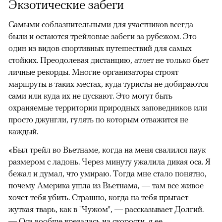
Экзотические забеги
Самыми соблазнительными для участников всегда
были и остаются трейловые забеги за рубежом. Это
один из видов спортивных путешествий для самых
стойких. Преодолевая дистанцию, атлет не только бьет
личные рекорды. Многие организаторы строят
маршруты в таких местах, куда туристы не добираются
сами или куда их не пускают. Это могут быть
охраняемые территории природных заповедников или
просто джунгли, гулять по которым отважится не
каждый.
«Был трейл во Вьетнаме, когда на меня свалился паук
размером с ладонь. Через минуту ужалила дикая оса. Я
бежал и думал, что умираю. Тогда мне стало понятно,
почему Америка ушла из Вьетнама, — там все живое
хочет тебя убить. Страшно, когда на тебя прыгает
жуткая тварь, как в "Чужом", — рассказывает Долгий.
— Оса вообще врезалась на скорости, я ее