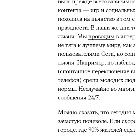
была прежде всего зависимос
контента — игр и социальных
Нирмал Пурджа после рекордного во
походила на пьянство в том 
мира. Катманду, 2019 год
праздности. В наши же дни 
© NAVESH CHITRAKAR / REUTERS
жизни. Мы
проводим
в интер
Статистика последних лет ос
не тяга к лучшему миру, как 
опасность высотного альпини
пользователями Сети, но со
горах Австрии
погибли
309 ч
жизни. Например, по наблюд
максимумом для региона. В 
(спонтанное переключение в
несчастных случаев в горах
с
телефон) среди молодых люд
Shimbun классифицирует их 
нормы
. Неслучайно во многи
вести»). На Эвересте в 2024
сообщения 24/7.
альпинистов, а в 2025-м —
тр
сообщества стал октябрь 202
Можно сказать, что сегодня 
Дхаулагири в Непале
сорвала
зачастую поневоле. Или скор
опытных альпинистов. Год сп
городе, где 90% жителей едя