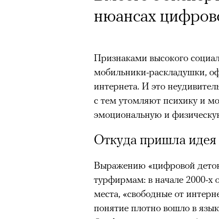
Почему для одни
нюансах цифров
горы становится
готовы снова ри
Признаками высокого социаль
Психологи и аль
мобильники-раскладушки, офл
высота меняет ч
интернета. И это неудивител
с тем утомляют психику и мо
тянет с новой си
эмоциональную и физическую
Откуда пришла идея
Выражению «цифровой детокс»
Подписывайтесь на телег
турфирмам: в начале 2000-х 
места, «свободные от интерне
понятие плотно вошло в язык