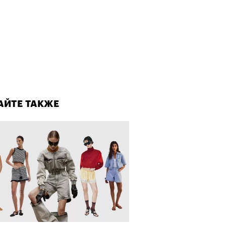
о ли прийти
офессиональный спорт без
, если вам 30
лаборации, которые нельзя
стить
АЙТЕ ТАКЖЕ