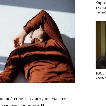
Карго
в идут в горы
не ради опасности, а
ткани
 свободы и внутреннего смысла.
лета
тличают
психологическая
а, способность к самоконтролю и
ишения.
гает
иначе смотреть на эмоции
,
бранным.
анском Каракоруме
погиб
всемирно
100 л
инист Нирмал Пурджа. Экспедиция
косме
н возглавлял, попала под лавину на
ЧИТ
 спасатели обнаружили тела
й спецназовец шел к
нашей воле. На диету не садятся,
 планировал стать первым
стью все в порядке. И