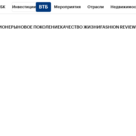
РБК
Инвестиции
Мероприятия
Отрасли
Недвижимос
и
Телеканал
РБК Вино
Спорт
Школа управления РБК
РБ
ЗИОНЕРЫ
НОВОЕ ПОКОЛЕНИЕ
КАЧЕСТВО ЖИЗНИ
FASHION REVIEW
РБК Life
Тренды
Визионеры
Национальные проекты
Горо
 Бизнес-среда
Дискуссионный клуб
Исследования
Кредитны
Газета
Спецпроекты СПб
Конференции СПб
Спецпроекты
трагентов
Политика
Экономика
Бизнес
Технологии и мед
ой валюты