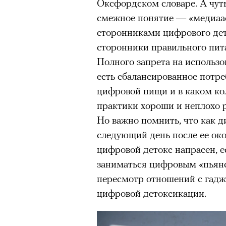
Оксфордском словаре. А чут
Главное
смежное понятие — «медиаас
сторонниками цифрового дет
Горы привлекают людей 
сторонники правильного пит
концентрации, в которо
Полного запрета на использов
остается только настоящ
есть сбалансированное потре
Экстремальные нагрузк
цифровой пищи и в каком ко
гормонов
, из-за чего мо
практики хороши и неплохо р
из самых ярких опытов в
Но важно помнить, что как д
Для многих альпинизм ст
следующий день после ее око
рутины, перезагрузиться
цифровой детокс напрасен, е
Совместное преодоление 
заниматься цифровым «пьянст
людьми особенно
прочны
пересмотр отношений с гад
Наука не подтверждает с
цифровой детоксикации.
признает, что
к альпиниз
устойчивостью к стрессу