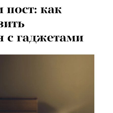
 пост: как
я альпиниста:
зить
агедии не
 с гаджетами
вают от похода