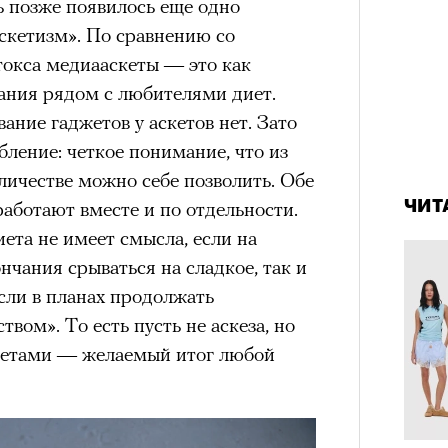
ь позже появилось еще одно
кетизм». По сравнению со
окса медиааскеты — это как
состоянием предельной
Можн
ания рядом с любителями диет.
м
исчезает информационный шум
и
в пр
ание гаджетов у аскетов нет. Зато
ий момент.
опыта
бление: четкое понимание, что из
4 кол
и вызывают
мощный выброс
пропу
личестве можно себе позволить. Обе
зг запоминает восхождение как один
ЧИТ
аботают вместе и по отдельности.
 жизни.
иета не имеет смысла, если на
ановится способом выйти из
нчания срываться на сладкое, так и
 и
почувствовать контроль над собой
.
сли в планах продолжать
опасности в горах создает между
вом». То есть пусть не аскеза, но
е связи и чувство доверия
.
жетами — желаемый итог любой
уществование «гена высоты», но
му чаще тянутся люди с высокой
и готовностью к риску.