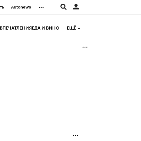
...
ть
Autonews
К Образование
ВПЕЧАТЛЕНИЯ
ЕДА И ВИНО
ЕЩЁ
д
Стиль
е рейтинги
иа
Финансы