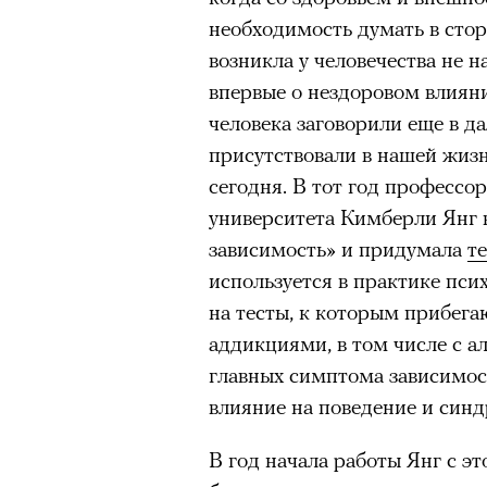
человеком, дважды покоривш
необходимость думать в сто
00:00
/
00:00
планеты без использования к
возникла у человечества не н
впервые о нездоровом влиян
человека заговорили еще в да
присутствовали в нашей жиз
сегодня. В тот год профессо
университета Кимберли Янг 
зависимость» и придумала
те
используется в практике пси
на тесты, к которым прибега
аддикциями, в том числе с а
главных симптома зависимост
влияние на поведение и син
В год начала работы Янг с э