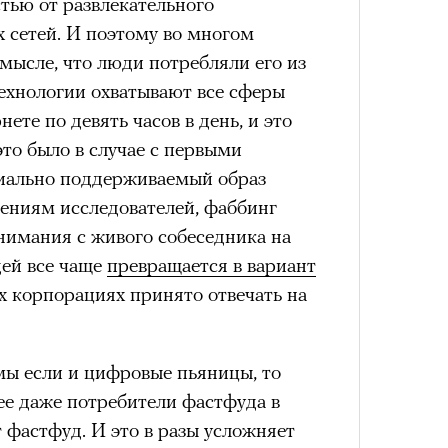
тью от развлекательного
Умный
Кира 
осваи
доск
 сетей. И поэтому во многом
Trave
штук
схождения на 14 высочайших вершин
смысле, что люди потребляли его из
технологии охватывают все сферы
нете по девять часов в день, и это
обенно отчетливо показывает
это было в случае с первыми
зма и горного туризма. В 2024-м в
циально поддерживаемый образ
еловек, что стало десятилетним
ениям исследователей, фаббинг
Японии в том же году жертвами
нимания с живого собеседника на
тали
300 человек (издание The Asahi
ей все чаще
превращается в вариант
как «погибших или пропавших без
х корпорациях принято отвечать на
Сможе
 году вершина
унесла
жизни восьми
отвеч
оих
. Трагическим для российского
4 года, когда при восхождении на
мы если и цифровые пьяницы, то
сь и погибла
группа из пятерых
ее даже потребители фастфуда в
устя на одном из самых опасных
т фастфуд. И это в разы усложняет