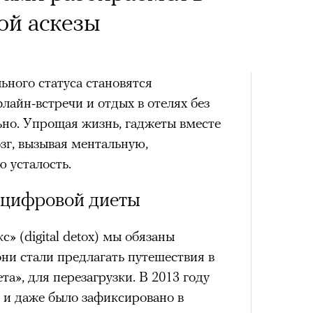
х первое восхождение в
Кира 
тера
ой аскезы
доск
 последним, а другие
штук
сковать жизнью?
ного статуса становятся
пинисты объясняют, как
айн-встречи и отдых в отелях без
еловека и почему к ней
ьно. Упрощая жизнь, гаджеты вместе
зг, вызывая ментальную,
лой
 усталость.
Поче
 цифровой диеты
Сможе
отвеч
 (digital detox) мы обязаны
рам-канал «РБК Стиль»
они стали предлагать путешествия в
та», для перезагрузки. В 2013 году
 и даже было зафиксировано в