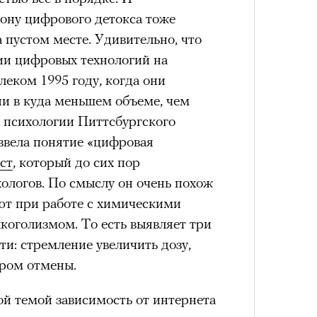
им все 14 восьмитысячников
рону цифрового детокса тоже
ислорода.
а пустом месте. Удивительно, что
ии цифровых технологий на
леком 1995 году, когда они
ни в куда меньшем объеме, чем
Как т
«РБК 
р психологии Питтсбургского
выра
пров
Вост
ввела понятие «цифровая
ст
, который до сих пор
хологов. По смыслу он очень похож
ют при работе с химическими
лкоголизмом. То есть выявляет три
и: стремление увеличить дозу,
дром отмены.
той темой зависимость от интернета