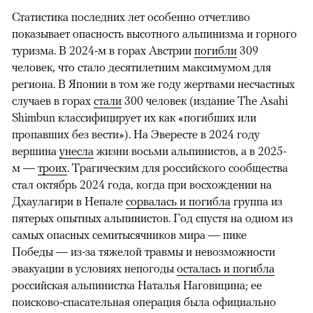
Статистика последних лет особенно отчетливо
показывает опасность высотного альпинизма и горного
туризма. В 2024-м в горах Австрии
погибли
309
человек, что стало десятилетним максимумом для
региона. В Японии в том же году жертвами несчастных
случаев в горах
стали
300 человек (издание The Asahi
Shimbun классифицирует их как «погибших или
пропавших без вести»). На Эвересте в 2024 году
вершина
унесла
жизни восьми альпинистов, а в 2025-
м —
троих
. Трагическим для российского сообщества
стал октябрь 2024 года, когда при восхождении на
Дхаулагири в Непале
сорвалась и погибла
группа из
пятерых опытных альпинистов. Год спустя на одном из
самых опасных семитысячников мира — пике
Победы — из-за тяжелой травмы и невозможности
эвакуации в условиях непогоды
осталась и погибла
российская альпинистка Наталья Наговицина; ее
поисково-спасательная операция была официально