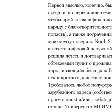
Первой мыслью, конечно, был
здоровьем касается синдром
поездки, но пересилили семь
отстраненности, или резигн
чтобы пройти квалификацию 
редкого психогенного заболе
наряду с благотворительност
воздействием тяжелейшего ст
попасть), а также потраченны
перестает двигаться, говорит
мою мечту поверило North S
мир. Это и происходит с па
агентств цифровой наружной 
Алами), братом главной гер
решила лететь и договаривать
М’Зауки), когда их родителя
обтекаемый пункт о проживан
жительство в одной из благо
«проживающий» была дана Б
Безутешная Шая пытается пр
неконкретно и, как стало пон
наглотавшись таблеток, прон
Требовалось любое полуфор
их мать тонет при переправе 
зарубежного адреса (собстве
При всей скромности художе
проверялись) и/или любой до
адресованный европейцам до
стране. Университет МГИМО 
можете нас спасти!» — сообща