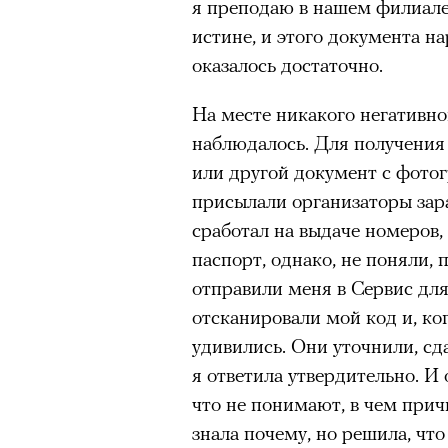
я преподаю в нашем филиале 
очнувшийся Нур) точно не б
истине, и этого документа н
обострения мигрантского кри
оказалось достаточно.
00:00
/
00:00
На месте никакого негативн
наблюдалось. Для получения
Адресованн
или другой документ с фото
присылали организаторы зар
добросерд
сработал на выдаче номеров,
точно не б
паспорт, однако, не поняли, 
отправили меня в Сервис для
дни очередн
отсканировали мой код и, ког
удивились. Они уточнили, сд
мигрантск
я ответила утвердительно. И 
что не понимают, в чем причи
знала почему, но решила, что