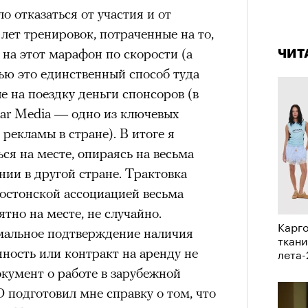
о отказаться от участия и от
а
4 кол
 лет тренировок, потраченные на то,
пропу
ации, —
на этот марафон по скорости (а
вания, при котором подросток под
ЧИТ
ью это единственный способ туда
ресса полностью уходит в себя,
е на поездку деньги спонсоров (в
ь, есть и реагировать на внешний
tar Media — одно из ключевых
рнем по имени Нур (Саид Эль
рекламы в стране). В итоге я
оини Шаи (Дуа Бутарбуш
ся на месте, опираясь на весьма
м отказали в получении вида на
ии в другой стране. Трактовка
получных европейских стран.
остонской ассоциацией весьма
обудить Нура к жизни:
ятно на месте, не случайно.
икает в его ужасные сны, в которых
Карго
мальное подтверждение наличия
в Европу.
ткани
лета
нность или контракт на аренду не
ЧИТ
ственной составляющей фильма его
кумент о работе в зарубежной
бросердечный призыв («Только вы
подготовил мне справку о том, что
ет для тех, кто не понял,