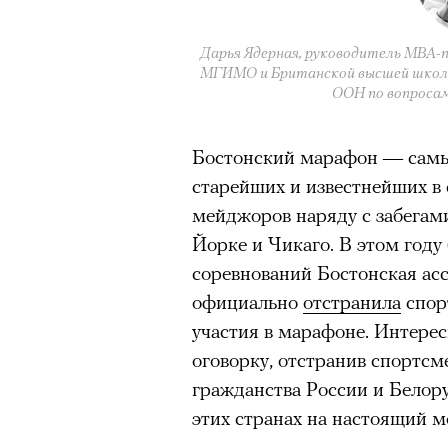
«Зеленые глаза» Фа
Дарья Ядерная, руководитель MBA
Труиля
МГИМО и Британской высшей школ
ООН по вопроса
Фестиваль открылся с намек
Бостонский марафон — самы
показом на огромном экран
старейших и известнейших в 
камерного французского филь
мейджоров наряду с забегами
Verts) режиссерского дуэта
Йорке и Чикаго. В этом году 
Прошлая их кинолента «Гага
соревнований Бостонская ас
космонавта в мире, а хроник
официально
отстранила
спор
комплекса на парижской окр
участия в марафоне. Интерес
имя.
оговорку, отстранив спортсм
Новый фильм уступает «Гага
гражданства России и Белор
видели кино про детей из эм
этих странах на настоящий м
российских), которые впадал