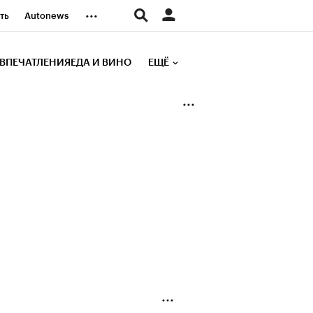
...
ть
Autonews
К Образование
ВПЕЧАТЛЕНИЯ
ЕДА И ВИНО
ЕЩЁ
д
Стиль
е рейтинги
иа
Финансы