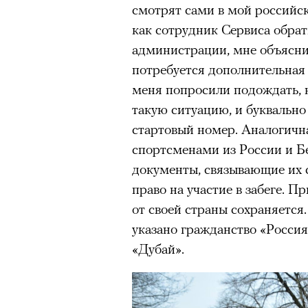
смотрят сами в мой российск
как сотрудник Сервиса обра
администрации, мне объясни
потребуется дополнительная
меня попросили подождать, н
такую ситуацию, и буквально
стартовый номер. Аналогичн
спортсменами из России и Б
документы, связывающие их 
право на участие в забеге. П
от своей страны сохраняется
указано гражданство «Россия
«Дубай».
Кадр из фильма «Зеленые глаза»
© JUNE FILMS