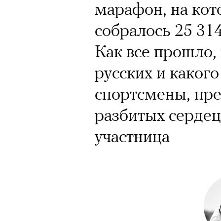
Кинокритик Стас
марафон, на кот
первых показах 
собралось 25 314
темы
Как все прошло,
русских и каког
спортсмены, пр
разбитых сердец
Подписывайтесь на телег
участница
Зеленые глаза» Фанни Лиат
«Бумажный тигр» Джеймса 
«Охота» Уэйна Вапимуквы
Ретроспектива «Красное и че
список»