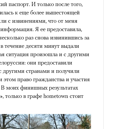
ий паспорт. И только после того,
Как т
Кира 
тилась к еще более вышестоящей
выра
доск
Вост
штук
ли с извинениями, что от меня
 информация. Я ее предоставила,
есколько раз снова извинившись за
 в течение десяти минут выдали
ая ситуация произошла и с другими
елоруссии: они предоставили
с другими странами и получили
ри этом право гражданства и участия
. В моих финишных результатах
Умный
Сможе
», только в графе hometown стоит
осваи
отвеч
Trave