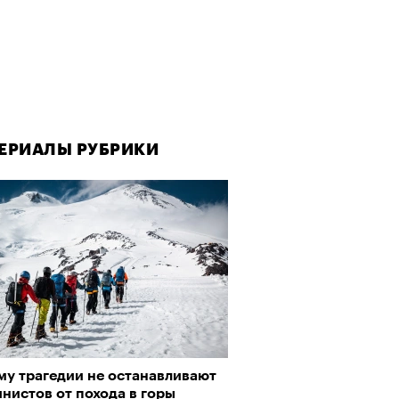
ЕРИАЛЫ РУБРИКИ
ЕРИАЛЫ РУБРИКИ
му трагедии не останавливают
рно-2025: Япония наносит
нистов от похода в горы
ной удар