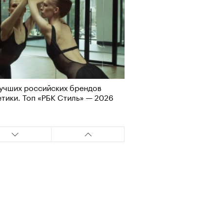
учших российских брендов
Визионеры» и masters:dom
тики. Топ «РБК Стиль» — 2026
ели первую резиденцию