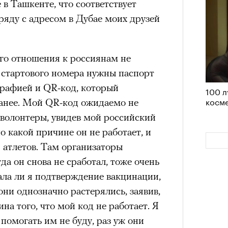
в Ташкенте, что соответствует
удет лишним в дни очередного
аряду с адресом в Дубае моих друзей
зиса.
ого отношения к россиянам не
 стартового номера нужны паспорт
ый европейцам
графией и QR-код, который
100 л
«РБК 
косме
пров
анее. Мой QR-код ожидаемо не
ечный призыв
 волонтеры, увидев мой российский
удет лишним в
по какой причине он не работает, и
 атлетов. Там организаторы
ого обострения
да он снова не сработал, тоже очень
ала ли я подтверждение вакцинации,
ого кризиса.
они однозначно растерялись, заявив,
на того, что мой код не работает. Я
 помогать им не буду, раз уж они