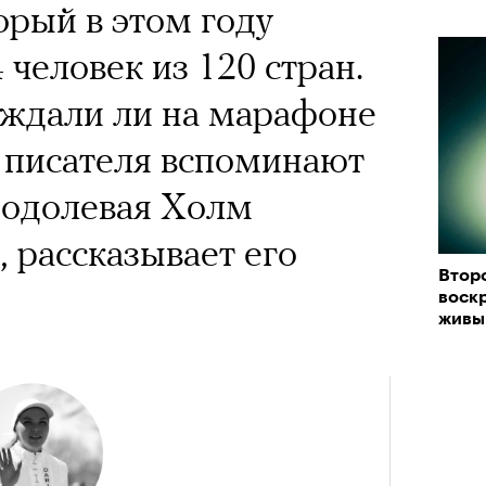
 Тыркин рассказывает о
орый в этом году
«РБК 
на остросоциальные
пров
 человек из 120 стран.
 ждали ли на марафоне
о писателя вспоминают
еодолевая Холм
, рассказывает его
рам-канал «РБК Стиль»
Втор
Лока
воск
Корей
живы
взро
ар и Жереми Труиля
Кира 
Грэя
доск
штук
рное: голливудские левые и черный