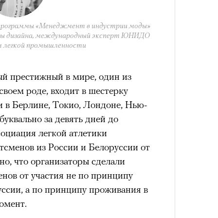
нни Лиатар и Жереми
-программы «Менеджмент в индустрии моды»
ы дизайна, международный эксперт ЮНИДО
м легкой промышленности
Лока
бассе
ом на политическую актуальность —
пуст
й престижный в мире, один из
е Пьяццы Гранде
Сможе
своем роде, входит в шестерку
ма «Зеленые глаза» (Les Yeux
отвеч
 в Берлине, Токио, Лондоне, Нью-
 Фанни Лиатар и Жереми Труиля.
буквально за девять дней до
рин» — отнюдь не байопик первого
социация легкой атлетики
а сноса многоквартирного
тсменов из России и Белоруссии от
аине, которому было присвоено его
но, что организаторы сделали
енов от участия не по принципу
рину» в оригинальности: мы уже
уссии, а по принципу проживания в
игрантских семей (даже
омент.
и в кому. В этом случае проблема со