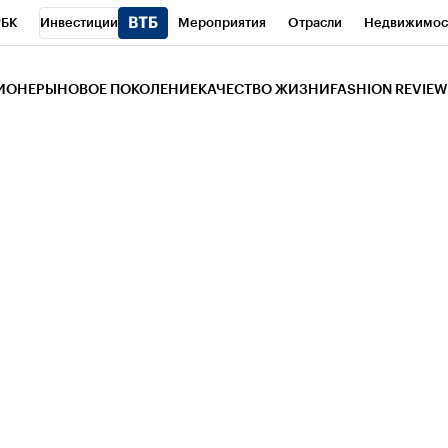
РБК
Инвестиции
Мероприятия
Отрасли
Недвижимос
и
Телеканал
РБК Вино
Спорт
Школа управления РБК
РБ
ЗИОНЕРЫ
НОВОЕ ПОКОЛЕНИЕ
КАЧЕСТВО ЖИЗНИ
FASHION REVIEW
РБК Life
Тренды
Визионеры
Национальные проекты
Горо
 Бизнес-среда
Дискуссионный клуб
Исследования
Кредитны
Газета
Спецпроекты СПб
Конференции СПб
Спецпроекты
трагентов
Политика
Экономика
Бизнес
Технологии и мед
ой валюты