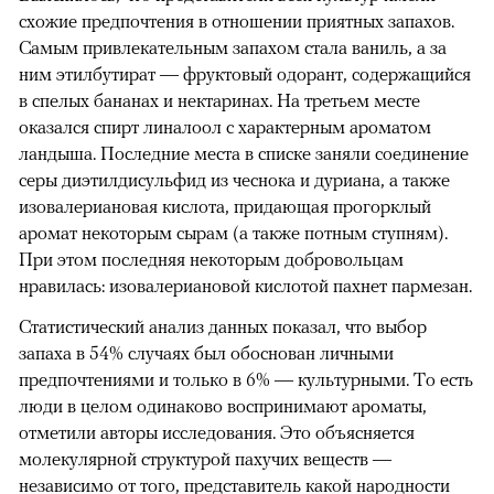
схожие предпочтения в отношении приятных запахов.
Самым привлекательным запахом стала ваниль, а за
ним этилбутират — фруктовый одорант, содержащийся
в спелых бананах и нектаринах. На третьем месте
оказался спирт линалоол с характерным ароматом
ландыша. Последние места в списке заняли соединение
серы диэтилдисульфид из чеснока и дуриана, а также
изовалериановая кислота, придающая прогорклый
аромат некоторым сырам (а также потным ступням).
При этом последняя некоторым добровольцам
нравилась: изовалериановой кислотой пахнет пармезан.
Статистический анализ данных показал, что выбор
запаха в 54% случаях был обоснован личными
предпочтениями и только в 6% — культурными. То есть
люди в целом одинаково воспринимают ароматы,
отметили авторы исследования. Это объясняется
молекулярной структурой пахучих веществ —
независимо от того, представитель какой народности