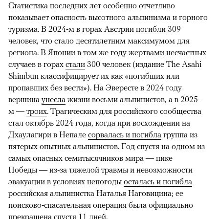
Статистика последних лет особенно отчетливо
показывает опасность высотного альпинизма и горного
туризма. В 2024-м в горах Австрии
погибли
309
человек, что стало десятилетним максимумом для
региона. В Японии в том же году жертвами несчастных
случаев в горах
стали
300 человек (издание The Asahi
Shimbun классифицирует их как «погибших или
пропавших без вести»). На Эвересте в 2024 году
вершина
унесла
жизни восьми альпинистов, а в 2025-
м —
троих
. Трагическим для российского сообщества
стал октябрь 2024 года, когда при восхождении на
Дхаулагири в Непале
сорвалась и погибла
группа из
пятерых опытных альпинистов. Год спустя на одном из
самых опасных семитысячников мира — пике
Победы — из-за тяжелой травмы и невозможности
эвакуации в условиях непогоды
осталась и погибла
российская альпинистка Наталья Наговицина; ее
поисково-спасательная операция была официально
прекращена спустя 11 дней.