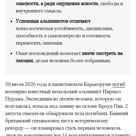
опасности, а ради ощущения ясности
, свободы и
внутреннего смысла.
Успешных альпинистов отличают
психологическая устойчивость, дисциплина,
способность к самоконтролю и готовность
переносить лишения.
Опыт восхождений помогает
иначе смотреть на
эмоции
, делая человека более собранным.
30 июля 2026 года в пакистанском Каракоруме
погиб
всемирно известный непальский альпинист Нирмал
Пурджа. Экспедиция из десяти человек, которую он
возглавлял, попала под лавину на склоне Броуд-Пик. 2
августа спасатели обнаружили тела погибших. Бывший
британский спецназовец шел к историческому
рекорду — он планировал стать первым человеком,
дважды покорившим все 14 восьмитысячников планеты