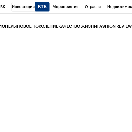
РБК
Инвестиции
Мероприятия
Отрасли
Недвижимос
и
Телеканал
РБК Вино
Спорт
Школа управления РБК
РБ
ЗИОНЕРЫ
НОВОЕ ПОКОЛЕНИЕ
КАЧЕСТВО ЖИЗНИ
FASHION REVIEW
РБК Life
Тренды
Визионеры
Национальные проекты
Горо
 Бизнес-среда
Дискуссионный клуб
Исследования
Кредитны
Газета
Спецпроекты СПб
Конференции СПб
Спецпроекты
трагентов
Политика
Экономика
Бизнес
Технологии и мед
ой валюты