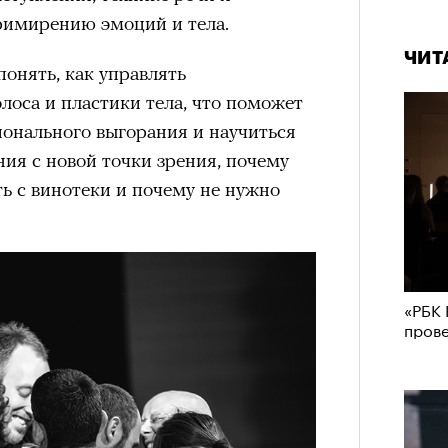
примирению эмоций и тела.
ЧИТ
понять, как управлять
оса и пластики тела, что поможет
ионального выгорания и научиться
ия с новой точки зрения, почему
ть с винотеки и почему не нужно
Карго
ткани
лета
«РБК 
зи Хантингтон-Уайтли в рекламной кампании
пров
ЧИТ
nika
ЕСС-СЛУЖБА EKONIKA
нгтон-Уайтли, одни пользователи