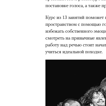
постановке голоса, а также 
Курс из 13 занятий поможет 
пространством с помощью гол
избежать собственного эмоц
смотреть на привычные явлен
работу над речью стоит нача
учиться идеальной походке.
Роу
1
8
из
Eko
Кадр из сериала «Мыс страха»
© ПР
© APPLE INC.
Человек и закон
Критикуя кейс с Роузи Ханти