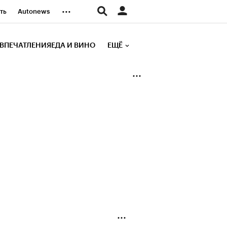
...
ть
Autonews
К Образование
ВПЕЧАТЛЕНИЯ
ЕДА И ВИНО
ЕЩЁ
д
Стиль
е рейтинги
иа
Финансы