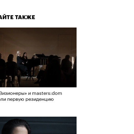
АЙТЕ ТАКЖЕ
, пижамные, из костюмной
: самые актуальные шорты
-2026
Визионеры» и masters:dom
ели первую резиденцию
АЙТЕ ТАКЖЕ