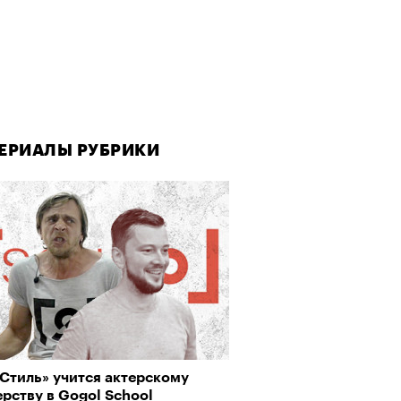
ЕРИАЛЫ РУБРИКИ
ЕРИАЛЫ РУБРИКИ
Визионеры» и masters:dom
Стиль» учится актерскому
аука объясняет наш интерес
ели первую резиденцию
рству в Gogol School
рору и тру-крайму