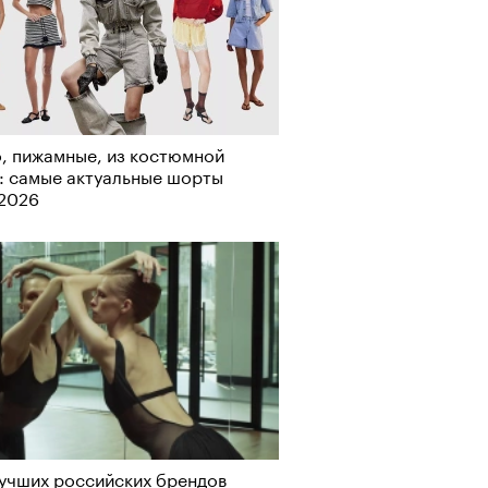
, пижамные, из костюмной
: самые актуальные шорты
Визионеры» и masters:dom
-2026
ели первую резиденцию
учших российских брендов