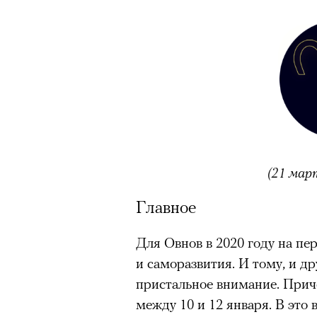
Главное
Горы привлекают людей 
концентрации, в которо
остается только настоящ
Экстремальные нагрузк
гормонов
, из-за чего мо
из самых ярких опытов в
(21 мар
Для многих альпинизм ст
рутины, перезагрузиться
Главное
Совместное преодоление 
людьми особенно
прочны
Для Овнов в 2020 году на пе
и саморазвития. И тому, и д
Наука не подтверждает с
пристальное внимание. Прич
признает, что
к альпиниз
устойчивостью к стрессу
между 10 и 12 января. В это