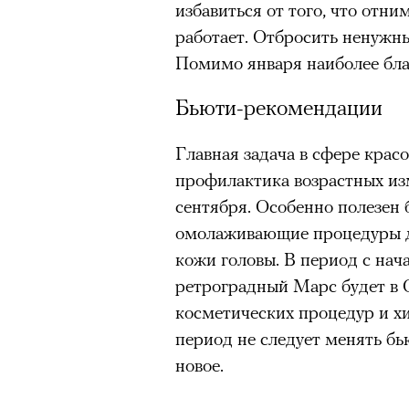
избавиться от того, что отни
Большинство альпинисто
работает. Отбросить ненужны
ради ощущения ясности
,
Помимо января наиболее бла
Успешных альпинистов о
00:00
/
00:00
устойчивость, дисциплин
Бьюти-рекомендации
готовность переносить л
Опыт восхождений помо
Главная задача в сфере кра
делая человека более со
профилактика возрастных изм
сентября. Особенно полезен 
омолаживающие процедуры дл
кожи головы. В период с нача
30 июля 2026 года в пакист
ретроградный Марс будет в О
известный непальский альп
косметических процедур и хи
из десяти человек, которую о
период не следует менять бь
склоне Броуд-Пик. 2 августа
новое.
погибших. Бывший британски
историческому рекорду — он