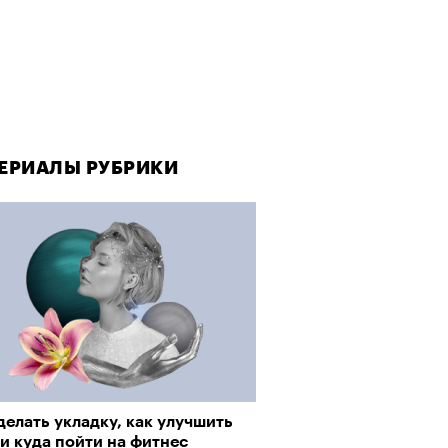
ЕРИАЛЫ РУБРИКИ
ЕРИАЛЫ РУБРИКИ
делать укладку, как улучшить
да как лекарство: как
и куда пойти на фитнес
улки стали новой формой