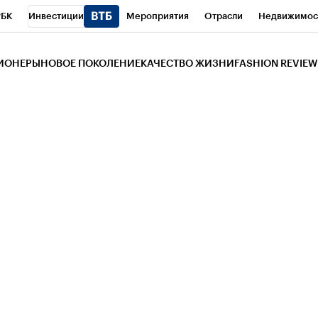
РБК
Инвестиции
Мероприятия
Отрасли
Недвижимос
и
Телеканал
РБК Вино
Спорт
Школа управления РБК
РБ
ЗИОНЕРЫ
НОВОЕ ПОКОЛЕНИЕ
КАЧЕСТВО ЖИЗНИ
FASHION REVIEW
РБК Life
Тренды
Визионеры
Национальные проекты
Горо
 Бизнес-среда
Дискуссионный клуб
Исследования
Кредитны
Газета
Спецпроекты СПб
Конференции СПб
Спецпроекты
трагентов
Политика
Экономика
Бизнес
Технологии и мед
ой валюты