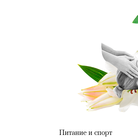
человеком, дважды покоривш
планеты без использования к
Питание и спорт