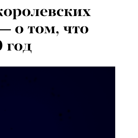
королевских
я альпиниста:
— о том, что
агедии не
0 год
вают от похода