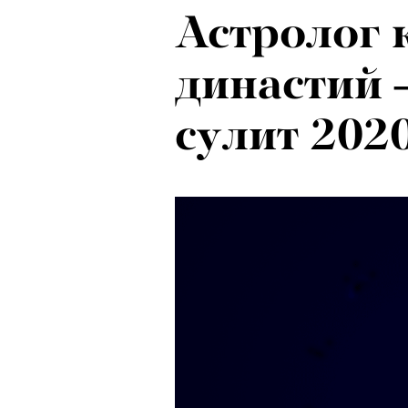
Астролог 
Психологи
династий 
почему тр
сулит 202
останавли
в горы