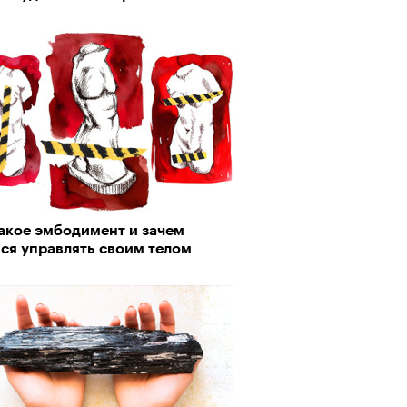
пии
такое эмбодимент и зачем
ся управлять своим телом
му важны гормоны стресса
Визионеры» и masters:dom
ели первую резиденцию