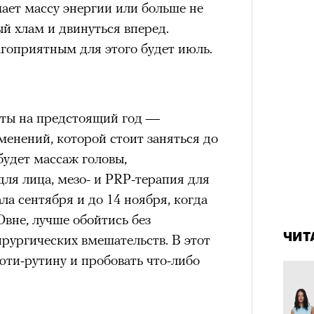
мает массу энергии или больше не
отвеч
в идут в горы
не ради опасности, а
й хлам и двинуться вперед.
 свободы и внутреннего смысла.
гоприятным для этого будет июль.
тличают
психологическая
а, способность к самоконтролю и
ишения.
гает
иначе смотреть на эмоции
,
соты на предстоящий год —
бранным.
енений, которой стоит заняться до
будет массаж головы,
я лица, мезо- и PRP-терапия для
ла сентября и до 14 ноября, когда
анском Каракоруме
погиб
всемирно
4 кол
пропу
вне, лучше обойтись без
инист Нирмал Пурджа. Экспедиция
ЧИТ
рургических вмешательств. В этот
н возглавлял, попала под лавину на
ЧИТ
юти-рутину и пробовать что-либо
 спасатели обнаружили тела
й спецназовец шел к
 планировал стать первым