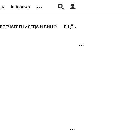
...
ть
Autonews
К Образование
ВПЕЧАТЛЕНИЯ
ЕДА И ВИНО
ЕЩЁ
д
Стиль
е рейтинги
иа
Финансы