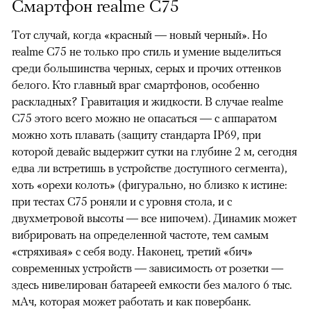
Смартфон realme C75
Тот случай, когда «красный — новый черный». Но
realme C75 не только про стиль и умение выделиться
среди большинства черных, серых и прочих оттенков
белого. Кто главный враг смартфонов, особенно
раскладных? Гравитация и жидкости. В случае realme
C75 этого всего можно не опасаться — с аппаратом
можно хоть плавать (защиту стандарта IP69, при
которой девайс выдержит сутки на глубине 2 м, сегодня
едва ли встретишь в устройстве доступного сегмента),
хоть «орехи колоть» (фигурально, но близко к истине:
при тестах С75 роняли и с уровня стола, и с
двухметровой высоты — все нипочем). Динамик может
вибрировать на определенной частоте, тем самым
«стряхивая» с себя воду. Наконец, третий «бич»
современных устройств — зависимость от розетки —
здесь нивелирован батареей емкости без малого 6 тыс.
мАч, которая может работать и как повербанк.