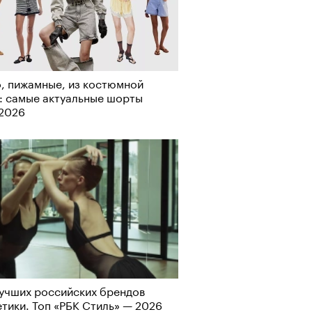
, пижамные, из костюмной
Визионеры» и masters:dom
: самые актуальные шорты
ели первую резиденцию
-2026
учших российских брендов
Альтман, Altman Talks: «Умение
тики. Топ «РБК Стиль» — 2026
азать — это освобождающая