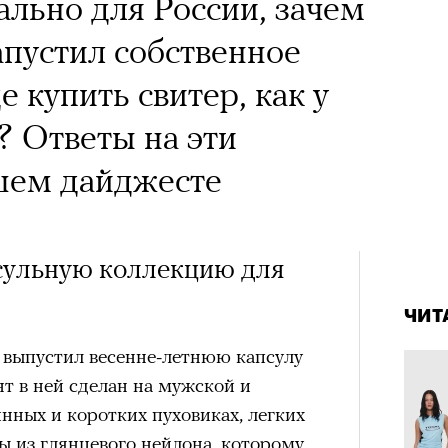
ально для России, зачем
апустил собственное
a с Роузи Хантингтон-
 купить свитер, как у
споры об уместности
 Ответы на эти
жной звездой, расходах
шем дайджесте
зможном росте цен на
опросили разобрать кейс
псульную коллекцию для
4 кол
ину Зуеву
пропу
ЧИТ
ЧИТ
 выпустил весенне-летнюю капсулу
ер последних дней. Российский
т в ней сделан на мужской и
 рекламной кампании британскую
нных и коротких пуховиках, легких
он-Уайтли. Cъемки проходили в
ы из глянцевого нейлона, которому