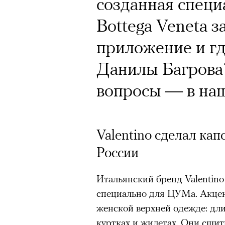
созданная специ
Bottega Veneta з
Кампания Ekonik
приложение и где
Уайтли вызвала 
Данилы Багрова?
работы с зарубе
вопросы — в на
на рекламу и во
обувь бренда. П
Valentino сделал ка
маркетолога Ир
России
Итальянский бренд Valentino
Ekonika — главный ньюсмейк
специально для ЦУМа. Акцен
бренд снял в осенне-зимней
женской верхней одежде: дли
супермодель Роузи Хантингт
куртках и жилетах. Они сшит