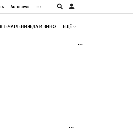
...
ть
Autonews
К Образование
ВПЕЧАТЛЕНИЯ
ЕДА И ВИНО
ЕЩЁ
д
Стиль
е рейтинги
иа
Финансы