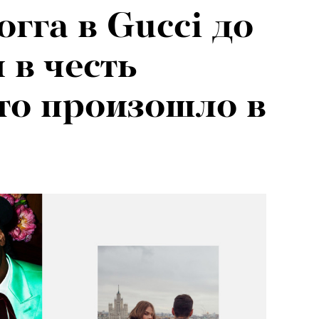
гга в Gucci до
евы:
 в честь
г — о скандале
что произошло в
и Роузи
н-Уайтли
«РБК 
пров