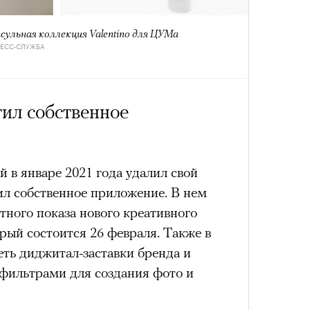
 нельзя было пригласить локальную
дположениями, что теперь Ekonika
сульная коллекция Valentino для ЦУМа
РЕСС-СЛУЖБА
елий, чтобы «покрыть» контракт с
та бренд удалил фото из своего
Умный
4 кол
лежит компании Meta, чья
осваи
пропу
Trave
тил собственное
емистской и запрещена в РФ),
но
 этом в компании пояснили, что
риальных ограничений на
пермоделью.
й в январе 2021 года удалил свой
тил собственное приложение. В нем
тного показа нового креативного
орый состоится 26 февраля. Также в
ть диджитал-заставки бренда и
 фильтрами для создания фото и
Карго
ткани
у restore, бренд-консультант, eх CMO Ekonika