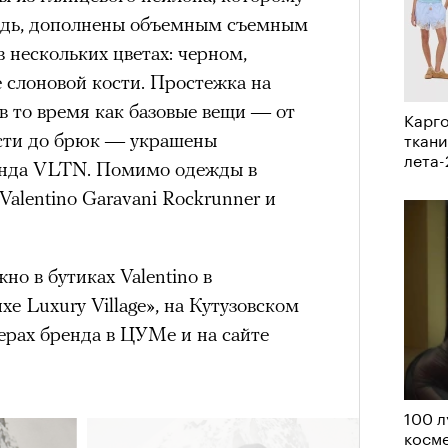
VIII века, а Роузи позировала с
ождь, дополнены объемным съемным
умки-таксы. Бренд едва успел
 нескольких цветах: черном,
прещенной социальной сети, как
 слоновой кости. Простежка на
тики. При этом снимать мировых
 в то время как базовые вещи — от
Карго
«РБК 
 рынка уже привыкли: вспомнить
ткани
пров
рсти до брюк — украшены
 Шейк, 12 Storeez и Наталью
лета
енда VLTN. Помимо одежды в
российского контекста Тину Кунаки
alentino Garavani Rockrunner и
Хоск у самой Ekonika.
о в бутиках Valentino в
е Luxury Village», на Кутузовском
нерах бренда в ЦУМе и на сайте
100 л
Кира 
косме
доск