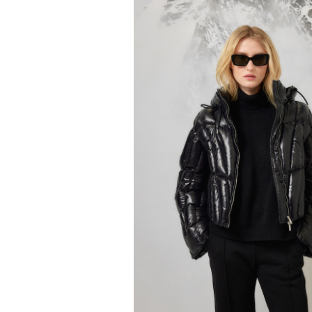
Роу
1
8
из
Eko
© ПР
Критикуя кейс с Роузи Ханти