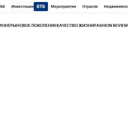
РБК
Инвестиции
Мероприятия
Отрасли
Недвижимос
и
Телеканал
РБК Вино
Спорт
Школа управления РБК
РБ
ЗИОНЕРЫ
НОВОЕ ПОКОЛЕНИЕ
КАЧЕСТВО ЖИЗНИ
FASHION REVIEW
РБК Life
Тренды
Визионеры
Национальные проекты
Горо
 Бизнес-среда
Дискуссионный клуб
Исследования
Кредитны
Газета
Спецпроекты СПб
Конференции СПб
Спецпроекты
трагентов
Политика
Экономика
Бизнес
Технологии и мед
ой валюты