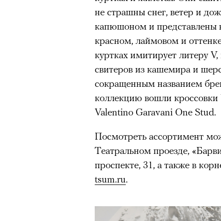
Париже в интерьерах дворца X
не страшны снег, ветер и д
главными новинками вроде с
капюшоном и представлены в
выложить первые кадры в за
красном, лаймовом и оттенке
получил резкую порцию кри
куртках имитирует литеру V,
звезд отечественные игроки
свитеров из кашемира и ше
хотя бы Gloria Jeans и Ирину
сокращенным названием бр
Водянову и даже далеких от 
коллекцию вошли кроссовки V
в кампании Lavarice и Эльзу 
Valentino Garavani One Stud.
Посмотреть ассортимент можн
Театральном проезде, «Барвих
проспекте, 31, а также в кор
tsum.ru
.