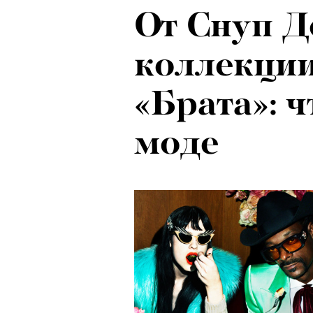
От Снуп До
Ход корол
коллекции
маркетоло
«Брата»: 
с Ekonika 
моде
Хантингто