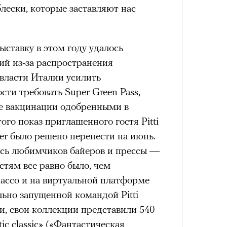
VIII века, а Роузи позировала с
лески, которые заставляют нас
умки-таксы. Бренд едва успел
прещенной социальной сети, как
ыставку в этом году удалось
тики. При этом снимать мировых
«РБК 
ий из-за распространения
 рынка уже привыкли: вспомнить
пров
власти Италии усилить
 Шейк, 12 Storeez и Наталью
Сможе
отвеч
сти требовать Super Green Pass,
российского контекста Тину Кунаки
е вакцинации одобренными в
Хоск у самой Ekonika.
ого показ приглашенного гостя Pitti
r было решено перенести на июнь.
ась любимчиков байеров и прессы —
стям все равно было, чем
Бассо и на виртуальной платформе
льно запущенной командой Pitti
и, свои коллекции представили 540
Кира 
доск
ic classic» («Фантастическая