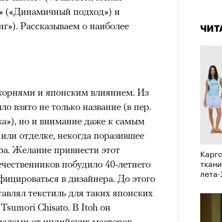
штук
4 кол
de» («Динамичный подход») и
пропу
нг»). Рассказываем о наиболее
ЧИТ
корнями и японским влиянием. Из
о взято не только название (в пер.
жа»), но и внимание даже к самым
Сможе
или отделке, некогда поразившее
отвеч
ра. Желание привнести этот
Карго
зи Хантингтон-Уайтли в рекламной кампании
ткани
ечественников побудило 40-летнего
nika
лета
ицироваться в дизайнера. До этого
ЕСС-СЛУЖБА EKONIKA
тавлял текстиль для таких японских
 Tsumori Chisato. В Itoh он
нгтон-Уайтли, одни пользователи
иалами от индийских мастеров,