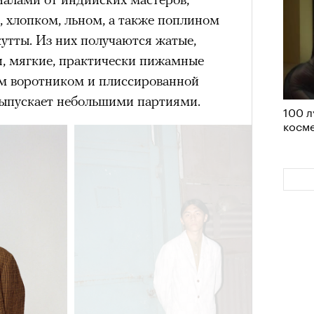
 нельзя было пригласить локальную
, хлопком, льном, а также поплином
дположениями, что теперь Ekonika
утты. Из них получаются жатые,
елий, чтобы «покрыть» контракт с
, мягкие, практически пижамные
та бренд удалил фото из своего
м воротником и плиссированной
4 кол
лежит компании Meta, чья
пропу
выпускает небольшими партиями.
100 л
емистской и запрещена в РФ),
но
косме
 этом в компании пояснили, что
риальных ограничений на
пермоделью.
Карго
ткани
у restore, бренд-консультант, eх CMO Ekonika