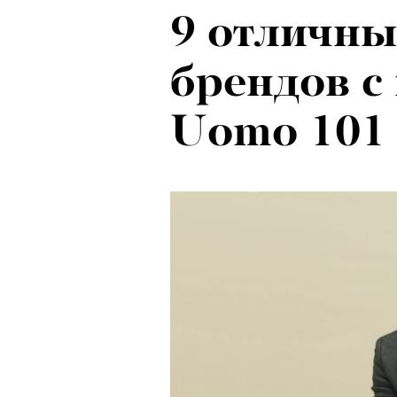
9 отличн
Ход корол
брендов с 
маркетоло
Uomo 101
с Ekonika 
Хантингто