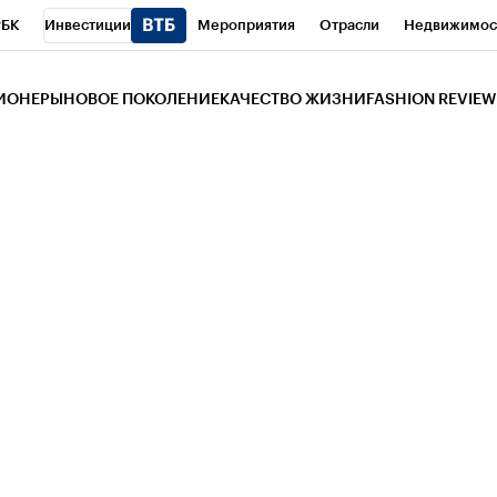
РБК
Инвестиции
Мероприятия
Отрасли
Недвижимос
и
Телеканал
РБК Вино
Спорт
Школа управления РБК
РБ
ЗИОНЕРЫ
НОВОЕ ПОКОЛЕНИЕ
КАЧЕСТВО ЖИЗНИ
FASHION REVIEW
РБК Life
Тренды
Визионеры
Национальные проекты
Горо
 Бизнес-среда
Дискуссионный клуб
Исследования
Кредитны
Газета
Спецпроекты СПб
Конференции СПб
Спецпроекты
трагентов
Политика
Экономика
Бизнес
Технологии и мед
ой валюты