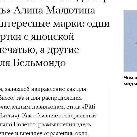
«РБК 
ль» Алина Малютина
пров
a с Роузи Хантингтон-
интересные марки: одни
споры об уместности
уртки с японской
жной звездой, расходах
ечатью, а другие
зможном росте цен на
ля Бельмондо
опросили разобрать кейс
Чем 
ину Зуеву
моды 
и, задавшей направление как для
Кира 
ассо, так и для распределения
ЧИТ
доск
численным павильонам, стала «Pitti
штук
ер последних дней. Российский
Питти»). Как объясняет генеральный
 рекламной кампании британскую
стино Полетто, размышления здесь
он-Уайтли. Cъемки проходили в
еннее и внешнее отражения, окна,