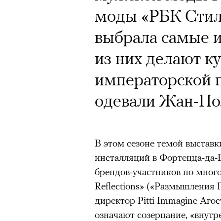
моды «РБК Сти
Кампания Ekonik
выбрала самые 
Уайтли вызвала 
из них делают к
работы с зарубе
императорской п
на рекламу и во
одевали Жан-По
обувь бренда. П
маркетолога Ир
В этом сезоне темой выставк
инсталляций в Фортецца-да-Б
брендов-участников по много
Ekonika — главный ньюсмейк
Reflections» («Размышления 
бренд снял в осенне-зимней
директор Pitti Immagine Аго
супермодель Роузи Хантингт
означают созерцание, «внутр