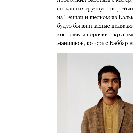
задавались вопросом, почему
сотканных вручную: шерстью
звезду, другие делились пре
из Ченнаи и шелком из Кальк
повысит стоимость своих изд
будто бы винтажные пиджаки
зарубежной моделью. 4 авгус
костюмы и сорочки с круглы
аккаунта в Instagram
(принад
манишкой, которые Баббар 
деятельность признана экстр
оставил на своем сайте. При
фото удалили из-за террито
00:00
/
00:00
использование контента с су
Ирина Зуева, директор по маркетинг