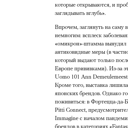
Париже в интерьерах дворца X
которые открываются, и проб
главными новинками вроде с
заглядывать вглубь».
выложить первые кадры в за
Впрочем, заглянуть на саму в
получил резкую порцию кри
немногим: всплеск заболеван
звезд отечественные игроки
«омикрон»-штамма вынудил 
хотя бы Gloria Jeans и Ирину
антиковидные меры (в частно
Водянову и даже далеких от 
который выдают только посл
в кампании Lavarice и Эльзу 
Европе прививками). Из-за эт
Uomo 101 Ann Demeulemeeste
Кроме того, выставка лишил
японских брендов. Однако го
поживиться: в Фортецца-да-
Pitti Connect, предусмотрите
Immagine с началом пандеми
брендов в категориях «Fantast