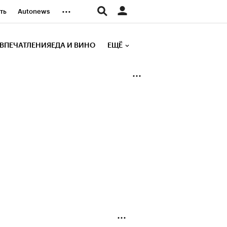
...
ть
Autonews
К Образование
ВПЕЧАТЛЕНИЯ
ЕДА И ВИНО
ЕЩЁ
д
Стиль
е рейтинги
иа
Финансы