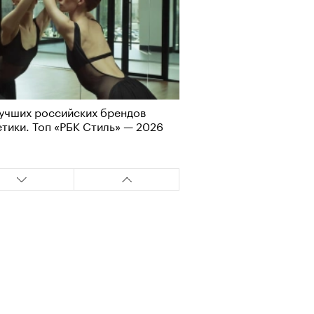
лаборации, которые нельзя
стить
учших российских брендов
тики. Топ «РБК Стиль» — 2026
, пижамные, из костюмной
: самые актуальные шорты