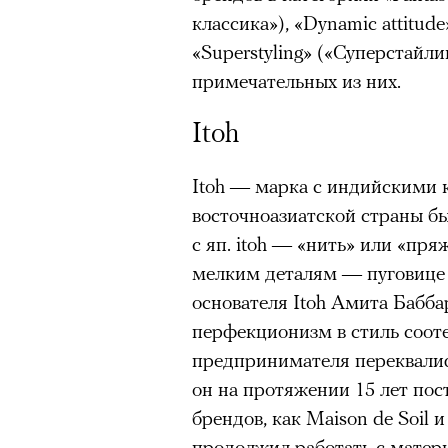
классика»), «Dynamic attitu
«Superstyling» («Суперстайли
примечательных из них.
Itoh
Itoh — марка с индийскими 
восточноазиатской страны был
с яп. itoh — «нить» или «пря
мелким деталям — пуговице 
основателя Itoh Амита Бабба
Роу
перфекционизм в стиль соот
1
8
из
Eko
предпринимателя переквалиф
© ПР
он на протяжении 15 лет пос
брендов, как Maison de Soil и
Критикуя кейс с Роузи Ханти
продолжил работать с матер