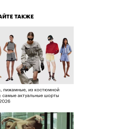
а»
лаборации, которые нельзя
стить
АЙТЕ ТАКЖЕ
т ли человек прожить 180 лет:
ает Станислав Скакун
, пижамные, из костюмной
: самые актуальные шорты
-2026