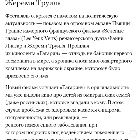
Жереми Труиля
Фестиваль открылся с намеком на политическую
актуальность — показом на огромном экране Пьяццы
Гранде камерного французского фильма «Зеленые
глаза» (Les Yeux Verts) режиссерского дуэта Фанни
Лиатар и Жереми Труиля. Прошлая
их кинолента «Гагарин» — отнюдь не байопик первого
космонавта в мире, а хроника сноса многоквартирного
комплекса на парижской окраине, которому было
присвоено его имя.
Новый фильм уступает «Гагарину» в оригинальности:
мы уже видели кино про детей из эмигрантских семей
(даже российских), которые впадали в кому. В этом
случае проблема со здоровьем касается синдрома
отстраненности, или резигнации, —
редкого психогенного заболевания, при
котором подросток под воздействием тяжелейшего
стресса полностью уходит в себя, перестает двигаться,