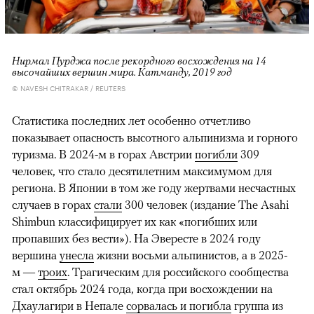
Нирмал Пурджа после рекордного восхождения на 14
высочайших вершин мира. Катманду, 2019 год
© NAVESH CHITRAKAR / REUTERS
Статистика последних лет особенно отчетливо
показывает опасность высотного альпинизма и горного
туризма. В 2024-м в горах Австрии
погибли
309
человек, что стало десятилетним максимумом для
региона. В Японии в том же году жертвами несчастных
случаев в горах
стали
300 человек (издание The Asahi
Shimbun классифицирует их как «погибших или
пропавших без вести»). На Эвересте в 2024 году
вершина
унесла
жизни восьми альпинистов, а в 2025-
м —
троих
. Трагическим для российского сообщества
стал октябрь 2024 года, когда при восхождении на
Дхаулагири в Непале
сорвалась и погибла
группа из