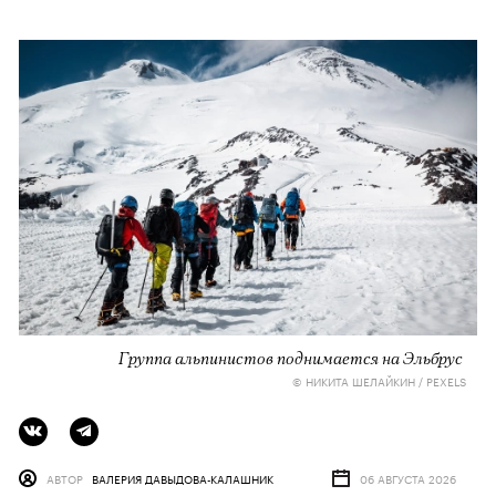
Группа альпинистов поднимается на Эльбрус
© НИКИТА ШЕЛАЙКИН / PEXELS
АВТОР
ВАЛЕРИЯ ДАВЫДОВА-КАЛАШНИК
06 АВГУСТА 2026