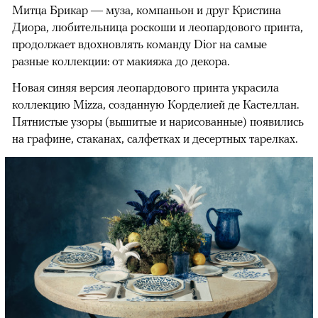
Митца Брикар — муза, компаньон и друг Кристина
Диора, любительница роскоши и леопардового принта,
продолжает вдохновлять команду Dior на самые
разные коллекции: от макияжа до декора.
Новая синяя версия леопардового принта украсила
коллекцию Mizza, созданную Корделией де Кастеллан.
Пятнистые узоры (вышитые и нарисованные) появились
на графине, стаканах, салфетках и десертных тарелках.